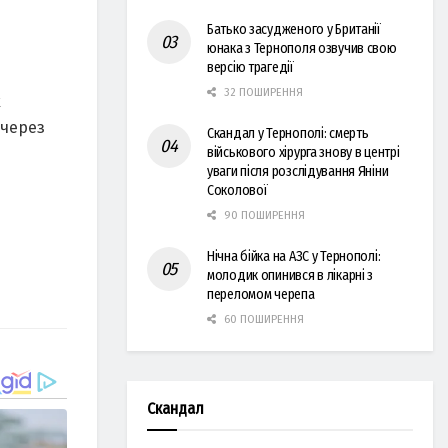
Батько засудженого у Британії
юнака з Тернополя озвучив свою
версію трагедії
32 ПОШИРЕННЯ
х
 через
Скандал у Тернополі: смерть
військового хірурга знову в центрі
уваги після розслідування Яніни
Соколової
90 ПОШИРЕННЯ
Нічна бійка на АЗС у Тернополі:
молодик опинився в лікарні з
переломом черепа
60 ПОШИРЕННЯ
Скандал