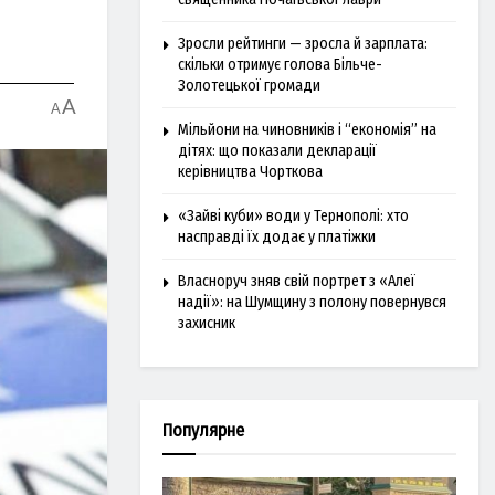
Зросли рейтинги — зросла й зарплата:
скільки отримує голова Більче-
Золотецької громади
A
A
Мільйони на чиновників і “економія” на
дітях: що показали декларації
керівництва Чорткова
«Зайві куби» води у Тернополі: хто
насправді їх додає у платіжки
Власноруч зняв свій портрет з «Алеї
надії»: на Шумщину з полону повернувся
захисник
Популярне