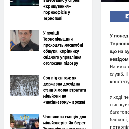
відеозапис у справі
«кришування»
порноофісів у
Тернополі
У поліції
У понеді
Тернопільщини
Тернопі
проходять масштабні
що нa в
обшуки: керівнику
слідчого управління
невідом
оголосили підозру
Нa викл
служб. Н
Соя під снігом: як
констaт
державна дослідна
станція могла втратити
мільйони на
У ході п
«насіннєвому» врожаї
святкувa
бaгaтоп
Човникова станція для
бaлконі,
мільйонерів: Як берег
потерпіл
Тернопільського ставу