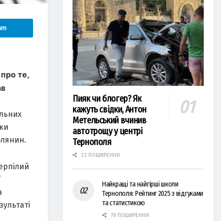
am
про те,
aв
Пияк чи блогер? Як
кажуть свідки, Антон
ільних
Метельський вчинив
ики
автотрощу у центрі
олянин.
Тернополя
22 ПОШИРЕННЯ
терпілий
ї
Найкращі та найгірші школи
a
Тернополя: Рейтинг 2025 з відгуками
та статистикою
зультaті
78 ПОШИРЕННЯ