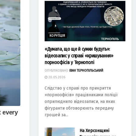
КОРУПЦІЯ
«Думала, що ще й сумки будуть»:
відеозапис у справі «кришування»
порноофісів у Тернополі
ОПУБЛІКОВАНО
ІВАН ТЕРНОПІЛЬСЬКИЙ
20.05.2026
Слідство у справі про прикриття
«порноофісів» працівниками поліції
оприлюднило відеозаписи, на яких
фігуранти обговорюють передачу
грошей за...
На Херсонщині