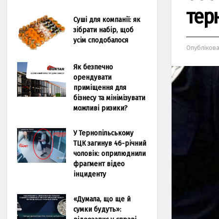
тер
Суші для компанії: як
зібрати набір, щоб
усім сподобалося
Опубліков
Як безпечно
орендувати
приміщення для
бізнесу та мінімізувати
можливі ризики?
У Тернопільському
ТЦК загинув 46-річний
чоловік: оприлюднили
фрагмент відео
інциденту
«Думала, що ще й
сумки будуть»: