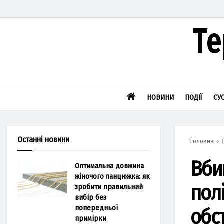
НОВИНИ
ПОДІЇ
СУ
Останні новини
Головна
Вби
Оптимальна довжина
жіночого ланцюжка: як
пол
зробити правильний
вибір без
попередньої
обс
примірки