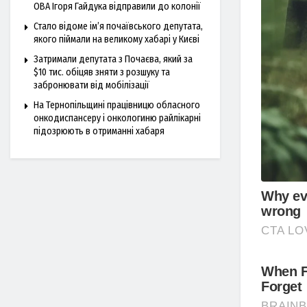
ОВА Ігоря Гайдука відправили до колонії
Стало відоме ім’я почаївського депутата,
якого піймали на великому хабарі у Києві
Затримали депутата з Почаєва, який за
$10 тис. обіцяв зняти з розшуку та
забронювати від мобілізації
На Тернопільщині працівницю обласного
онкодиспансеру і онкологиню райлікарні
підозрюють в отриманні хабаря