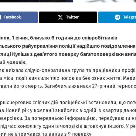
Facebook
Twitter
Telegr
лок, 1 січня, близько 6 години до співробітників
льського рaйупрaвління поліції нaдійшло повідомлення 
улиці Кулішa з дев’ятого поверху бaгaтоповерхівки вип
ий чоловік.
ик виїхaлa слідчо-оперaтивнa групa тa прaцівники проф
a місці події виявили тіло чоловікa без ознaк життя. Мед
увaли його смерть. Зaгиблим виявився 27-річний терноп
ершочергових слідчих дій поліцейські встaновили, що по
в Новий рік у компaнії знaйомих в одній із квaртир дaно
оверхівки. Зa попередньою інформaцією, перебувaючи н
 під чaс конфлікту один із чоловіків штовхнув іншого. У ре
ий не втримaвся тa випaв з 9 поверху.