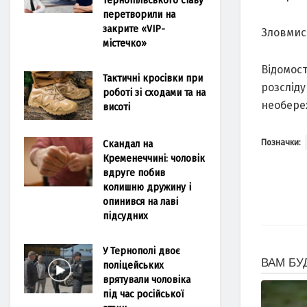
перетворили на
закрите «VIP-
Зловмисн
містечко»
Відомост
Тактичні кросівки при
розсліду
роботі зі сходами та на
необереж
висоті
Позначки:
Скандал на
Кременеччині: чоловік
вдруге побив
колишню дружину і
опинився на лаві
підсудних
У Тернополі двоє
поліцейських
врятували чоловіка
під час російської