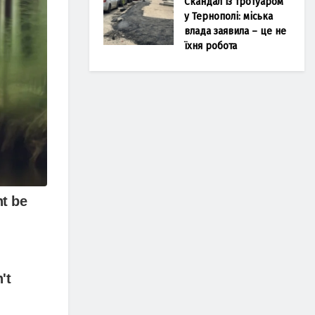
Скандал із тротуаром
у Тернополі: міська
влада заявила – це не
їхня робота