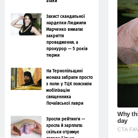
атаки
Захист скандальної
нардепки Людмили
Марченко вимагає
закриття
провадження, а
прокурор — 5 років
тюрми
На Тернопільщині
монаха забрали просто
з поля: у ТЦК пояснили
мобілізацію
священника
Почаївської лаври
Зросли рейтинги —
зросла й зарплата:
скільки отримує