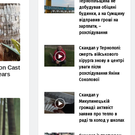
Тернопільщина не
добудував обіцяні
будинки, а на Сумщину
відправив гроші на
зарплати, –
розслідування
Скандал у Тернополі:
смерть військового
хірурга знову в центрі
уваги після
розслідування Яніни
Соколової
Скандал у
Микулинецькій
громаді: активіст
заявив про тепло в
раді та холод у школах