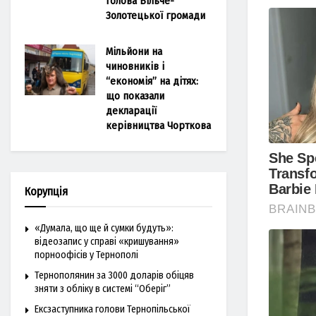
голова Більче-
Золотецької громади
Мільйони на
чиновників і
“економія” на дітях:
що показали
декларації
керівництва Чорткова
Корупція
«Думала, що ще й сумки будуть»:
відеозапис у справі «кришування»
порноофісів у Тернополі
Тернополянин за 3000 доларів обіцяв
зняти з обліку в системі “Оберіг”
Ексзаступника голови Тернопільської