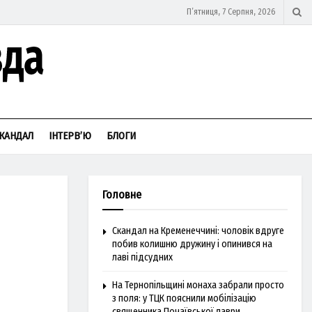
П’ятниця, 7 Серпня, 2026
КАНДАЛ
ІНТЕРВ’Ю
БЛОГИ
Головне
Скандал на Кременеччині: чоловік вдруге
побив колишню дружину і опинився на
лаві підсудних
На Тернопільщині монаха забрали просто
з поля: у ТЦК пояснили мобілізацію
священника Почаївської лаври