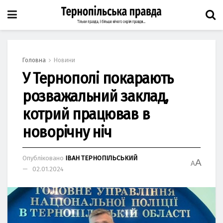
Головна
Новини
У Тернополі покарають
розважальний заклад,
котрий працював в
новорічну ніч
Опубліковано
ІВАН ТЕРНОПІЛЬСЬКИЙ
A
A
02.01.2024