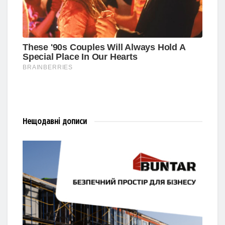
Нещодавні
дописи