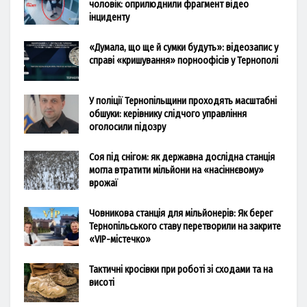
чоловік: оприлюднили фрагмент відео
інциденту
«Думала, що ще й сумки будуть»: відеозапис у
справі «кришування» порноофісів у Тернополі
У поліції Тернопільщини проходять масштабні
обшуки: керівнику слідчого управління
оголосили підозру
Соя під снігом: як державна дослідна станція
могла втратити мільйони на «насіннєвому»
врожаї
Човникова станція для мільйонерів: Як берег
Тернопільського ставу перетворили на закрите
«VIP-містечко»
Тактичні кросівки при роботі зі сходами та на
висоті