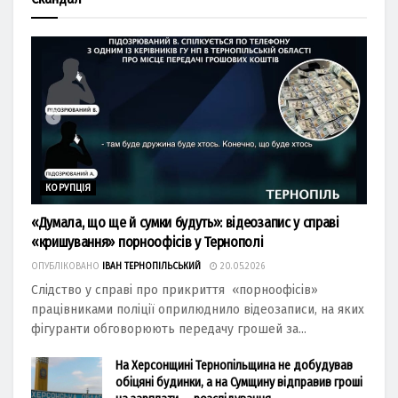
КОРУПЦІЯ
«Думала, що ще й сумки будуть»: відеозапис у справі
«кришування» порноофісів у Тернополі
ОПУБЛІКОВАНО
ІВАН ТЕРНОПІЛЬСЬКИЙ
20.05.2026
Слідство у справі про прикриття «порноофісів»
працівниками поліції оприлюднило відеозаписи, на яких
фігуранти обговорюють передачу грошей за...
На Херсонщині Тернопільщина не добудував
обіцяні будинки, а на Сумщину відправив гроші