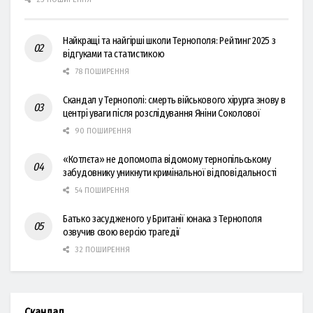
Найкращі та найгірші школи Тернополя: Рейтинг 2025 з
відгуками та статистикою
78 ПОШИРЕННЯ
Скандал у Тернополі: смерть військового хірурга знову в
центрі уваги після розслідування Яніни Соколової
90 ПОШИРЕННЯ
«Котлєта» не допомогла відомому тернопільському
забудовнику уникнути кримінальної відповідальності
54 ПОШИРЕННЯ
Батько засудженого у Британії юнака з Тернополя
озвучив свою версію трагедії
32 ПОШИРЕННЯ
Скандал