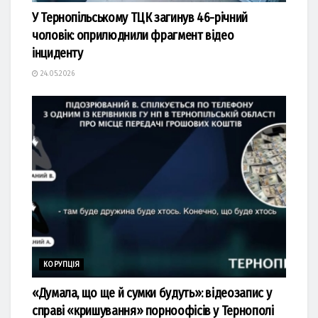
У Тернопільському ТЦК загинув 46-річний
чоловік: оприлюднили фрагмент відео
інциденту
24.05.2026
КОРУПЦІЯ
«Думала, що ще й сумки будуть»: відеозапис у
справі «кришування» порноофісів у Тернополі