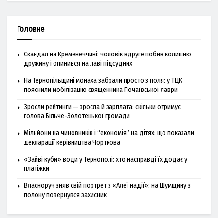
Головне
Скандал на Кременеччині: чоловік вдруге побив колишню
дружину і опинився на лаві підсудних
На Тернопільщині монаха забрали просто з поля: у ТЦК
пояснили мобілізацію священника Почаївської лаври
Зросли рейтинги — зросла й зарплата: скільки отримує
голова Більче-Золотецької громади
Мільйони на чиновників і “економія” на дітях: що показали
декларації керівництва Чорткова
«Зайві куби» води у Тернополі: хто насправді їх додає у
платіжки
Власноруч зняв свій портрет з «Алеї надії»: на Шумщину з
полону повернувся захисник