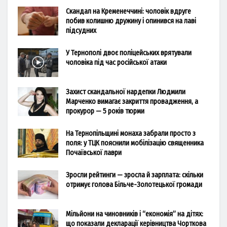
Скандал на Кременеччині: чоловік вдруге
побив колишню дружину і опинився на лаві
підсудних
У Тернополі двоє поліцейських врятували
чоловіка під час російської атаки
Захист скандальної нардепки Людмили
Марченко вимагає закриття провадження, а
прокурор — 5 років тюрми
На Тернопільщині монаха забрали просто з
поля: у ТЦК пояснили мобілізацію священника
Почаївської лаври
Зросли рейтинги — зросла й зарплата: скільки
отримує голова Більче-Золотецької громади
Мільйони на чиновників і “економія” на дітях:
що показали декларації керівництва Чорткова