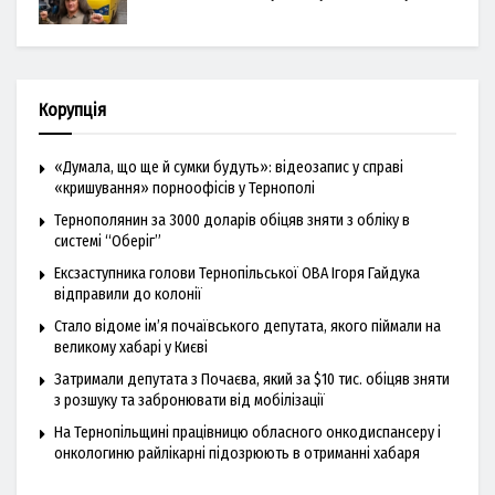
Корупція
«Думала, що ще й сумки будуть»: відеозапис у справі
«кришування» порноофісів у Тернополі
Тернополянин за 3000 доларів обіцяв зняти з обліку в
системі “Оберіг”
Ексзаступника голови Тернопільської ОВА Ігоря Гайдука
відправили до колонії
Стало відоме ім’я почаївського депутата, якого піймали на
великому хабарі у Києві
Затримали депутата з Почаєва, який за $10 тис. обіцяв зняти
з розшуку та забронювати від мобілізації
На Тернопільщині працівницю обласного онкодиспансеру і
онкологиню райлікарні підозрюють в отриманні хабаря