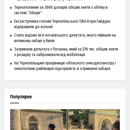
Тернополянин за 3000 доларів обіцяв зняти з обліку в
системі “Оберіг”
Ексзаступника голови Тернопільської ОВА Ігоря Гайдука
відправили до колонії
Стало відоме ім’я почаївського депутата, якого піймали на
великому хабарі у Києві
Затримали депутата з Почаєва, який за $10 тис. обіцяв зняти
з розшуку та забронювати від мобілізації
На Тернопільщині працівницю обласного онкодиспансеру і
онкологиню райлікарні підозрюють в отриманні хабаря
Популярне