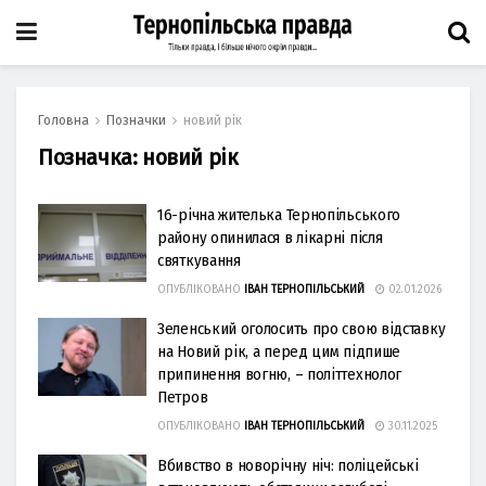
Головна
Позначки
новий рік
Позначка:
новий рік
16-річна жителька Тернопільського
району опинилася в лікарні після
святкування
ОПУБЛІКОВАНО
ІВАН ТЕРНОПІЛЬСЬКИЙ
02.01.2026
Зеленський оголосить про свою відставку
на Новий рік, а перед цим підпише
припинення вогню, – політтехнолог
Петров
ОПУБЛІКОВАНО
ІВАН ТЕРНОПІЛЬСЬКИЙ
30.11.2025
Вбивство в новорічну ніч: поліцейські