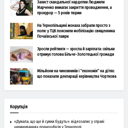
Захист скандальної нардепки Людмили
Марченко вимагає закриття провадження, а
прокурор — 5 років тюрми
На Тернопільщині монаха забрали просто з
поля: у ТЦК пояснили мобілізацію священника
Почаївської лаври
Зросли рейтинги — зросла й зарплата: скільки
отримує голова Більче-Золотецької громади
Мільйони на чиновників і “економія” на дітях:
що показали декларації керівництва Чорткова
Корупція
«Думала, що ще й сумки будуть»: відеозапис у справі
«кришування» порноофісів у Тернополі