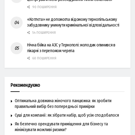
90 ПОШИРЕННЯ
«Котлєта» не допомогла відомому тернопільському
забудовнику уникнути кримінальної відповідальності
54 ПОШИРЕННЯ
Нічна бійка на АЗС у Тернополі: молодик опинився в
лікарні з переломом черепа
60 ПОШИРЕННЯ
Рекомендуємо
Оптимальна довжина жіночого ланцюжка: як зробити
правильний вибір без попередньої примірки
Суші для компанії: як зібрати набір, щоб усім сподобалося
Як безпечно орендувати приміщення для бізнесу та
мінімізувати можливі ризики?