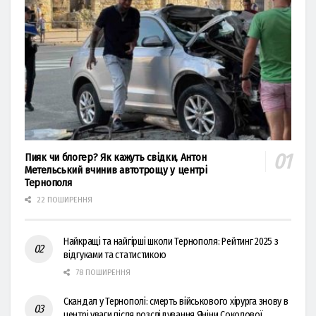
Пияк чи блогер? Як кажуть свідки, Антон
Метельський вчинив автотрощу у центрі
Тернополя
22 ПОШИРЕННЯ
Найкращі та найгірші школи Тернополя: Рейтинг 2025 з
відгуками та статистикою
78 ПОШИРЕННЯ
Скандал у Тернополі: смерть військового хірурга знову в
центрі уваги після розслідування Яніни Соколової