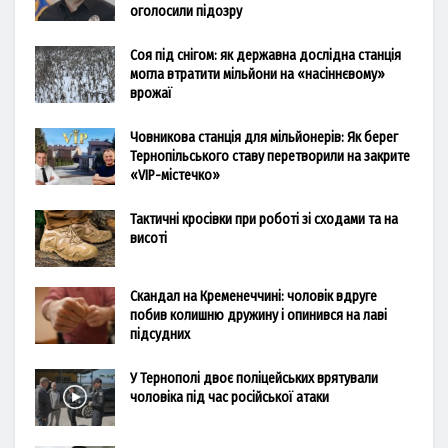
оголосили підозру
Соя під снігом: як державна дослідна станція
могла втратити мільйони на «насіннєвому»
врожаї
Човникова станція для мільйонерів: Як берег
Тернопільського ставу перетворили на закрите
«VIP-містечко»
Тактичні кросівки при роботі зі сходами та на
висоті
Скандал на Кременеччині: чоловік вдруге
побив колишню дружину і опинився на лаві
підсудних
У Тернополі двоє поліцейських врятували
чоловіка під час російської атаки