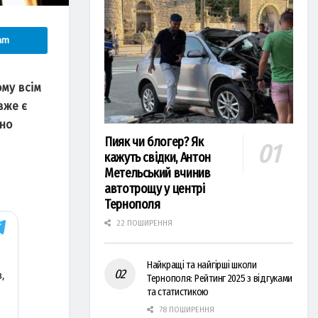
am
ому всiм
вже є
ано
Пияк чи блогер? Як
кажуть свідки, Антон
Метельський вчинив
автотрощу у центрі
Тернополя
22 ПОШИРЕННЯ
Найкращі та найгірші школи
Тернополя: Рейтинг 2025 з відгуками
та статистикою
78 ПОШИРЕННЯ