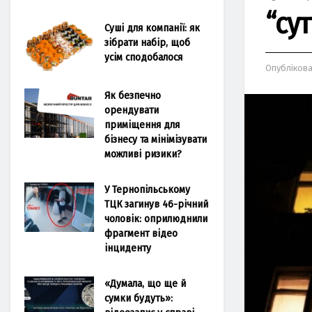
“су
Суші для компанії: як
зібрати набір, щоб
усім сподобалося
Опубліков
Як безпечно
орендувати
приміщення для
бізнесу та мінімізувати
можливі ризики?
У Тернопільському
ТЦК загинув 46-річний
чоловік: оприлюднили
фрагмент відео
інциденту
«Думала, що ще й
сумки будуть»: