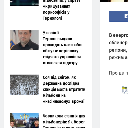
відеозапис у справі
«кришування»
порноофісів у
Тернополі
У поліції
В енерго
Тернопільщини
обленерг
проходять масштабні
регiони,
обшуки: керівнику
слідчого управління
режим а
оголосили підозру
Про це п
Соя під снігом: як
державна дослідна
станція могла втратити
мільйони на
«насіннєвому» врожаї
Човникова станція для
мільйонерів: Як берег
Тернопільського ставу