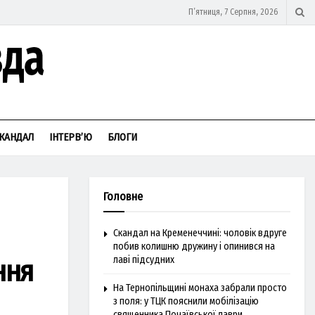
П’ятниця, 7 Серпня, 2026
КАНДАЛ
ІНТЕРВ’Ю
БЛОГИ
Головне
Скандал на Кременеччині: чоловік вдруге
побив колишню дружину і опинився на
ння
лаві підсудних
На Тернопільщині монаха забрали просто
з поля: у ТЦК пояснили мобілізацію
священника Почаївської лаври