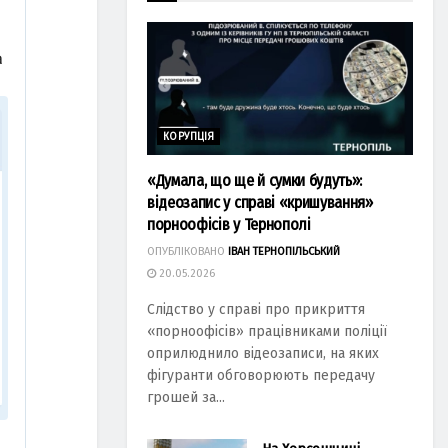
КОРУПЦІЯ
«Думала, що ще й сумки будуть»:
відеозапис у справі «кришування»
порноофісів у Тернополі
ОПУБЛІКОВАНО
ІВАН ТЕРНОПІЛЬСЬКИЙ
20.05.2026
Слідство у справі про прикриття
«порноофісів» працівниками поліції
оприлюднило відеозаписи, на яких
фігуранти обговорюють передачу
грошей за...