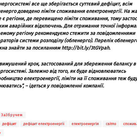
нергосистемi все ще зберiгається суттєвий дефiцит, всiм
енерго доведено лiмiти споживання електроенергiї. На жа
 є регiони, де перевищено лiмiти споживання, тому засто
им аварiйних вiдключень. Для отримання точної iнформац
емому регiону рекомендуємо стежити за повiдомленнями
раторiв системи розподiлу (обленерго). Перелiк обленерг
на знайти за посиланням http://bit.ly/3tGVpah.
вимушений крок, застосований для збереження балансу в
ргосистемi. Залежно вiд того, як буде вiдновлюватись
обництво електроенергiї, лiмiти на її споживання теж буд
нюватись”, – iдеться у повiдомленнi компанiї.
ЗаЗбручем
дефіцит
дефіцит електроенергії
електроенергія
світло
спожив
o