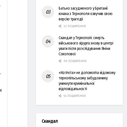
Батько засудженого у Британії
юнака з Тернополя озвучив свою
версію трагедії
32 ПОШИРЕННЯ
Скандал у Тернополі: смерть
військового хірурга знову в центрі
уваги після розслідування Яніни
Соколової
90 ПОШИРЕННЯ
«Котлєта» не допомогла відомому
тернопільському забудовнику
уникнути кримінальної
відповідальності
54 ПОШИРЕННЯ
Скандал