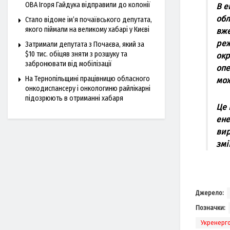
ОВА Ігоря Гайдука відправили до колонії
В е
обл
Стало відоме ім’я почаївського депутата,
якого піймали на великому хабарі у Києві
вже
реж
Затримали депутата з Почаєва, який за
$10 тис. обіцяв зняти з розшуку та
окр
забронювати від мобілізації
опе
На Тернопільщині працівницю обласного
мож
онкодиспансеру і онкологиню райлікарні
підозрюють в отриманні хабаря
Це 
ене
вир
змi
Джерело:
Позначки:
Укренерг