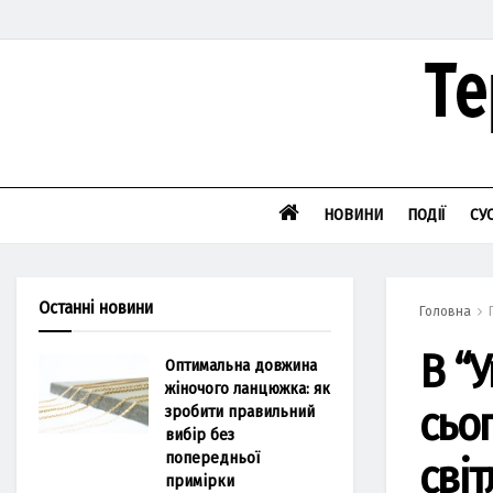
НОВИНИ
ПОДІЇ
СУ
Останні новини
Головна
В “
Оптимальна довжина
жіночого ланцюжка: як
сьо
зробити правильний
вибір без
попередньої
сві
примірки