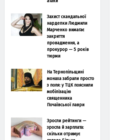
атаки
Захист скандальної
нардепки Людмили
Марченко вимагає
закриття
провадження, а
прокурор — 5 років
тюрми
На Тернопільщині
монаха забрали просто
з поля: у ТЦК пояснили
мобілізацію
священника
Почаївської лаври
Зросли рейтинги —
зросла й зарплата:
скільки отримує