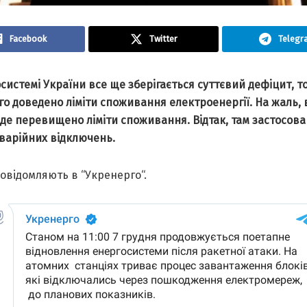
Facebook
Twitter
Telegr
системi України все ще зберiгається суттєвий дефiцит, т
о доведено лiмiти споживання електроенергiї. На жаль, 
 де перевищено лiмiти споживання. Вiдтак, там застосов
варiйних вiдключень.
овiдомляють в “Укренерго“.