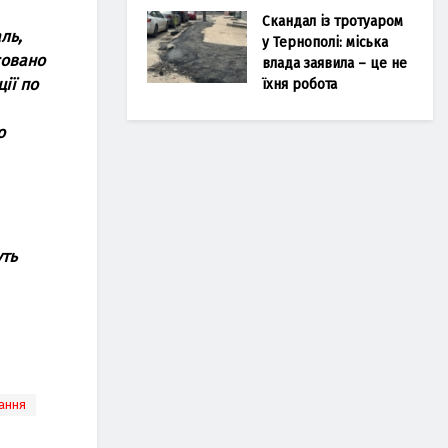
Скандал із тротуаром
ль,
у Тернополі: міська
совано
влада заявила – це не
iї по
їхня робота
о
уть
ання