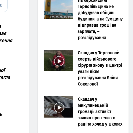
На Херсонщині
Тернопільщина не
добудував обіцяні
будинки, а на Сумщину
відправив гроші на
я
зарплати, –
ває
розслідування
ження
Скандал у Тернополі:
смерть військового
хірурга знову в центрі
ної
уваги після
сягла
розслідування Яніни
Соколової
Скандал у
Микулинецькій
громаді: активіст
ь
заявив про тепло в
раді та холод у школах