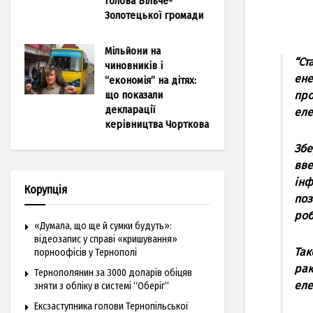
голова Більче-
Золотецької громади
Мільйони на
“Ст
чиновників і
ене
“економія” на дітях:
про
що показали
декларації
еле
керівництва Чорткова
Збе
вве
iнф
Корупція
поз
роб
«Думала, що ще й сумки будуть»:
відеозапис у справі «кришування»
Так
порноофісів у Тернополі
рак
Тернополянин за 3000 доларів обіцяв
еле
зняти з обліку в системі “Оберіг”
Ексзаступника голови Тернопільської