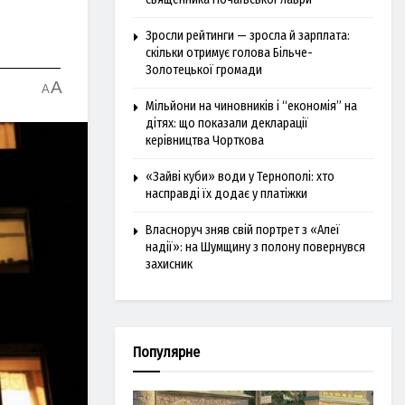
Зросли рейтинги — зросла й зарплата:
скільки отримує голова Більче-
Золотецької громади
A
A
Мільйони на чиновників і “економія” на
дітях: що показали декларації
керівництва Чорткова
«Зайві куби» води у Тернополі: хто
насправді їх додає у платіжки
Власноруч зняв свій портрет з «Алеї
надії»: на Шумщину з полону повернувся
захисник
Популярне