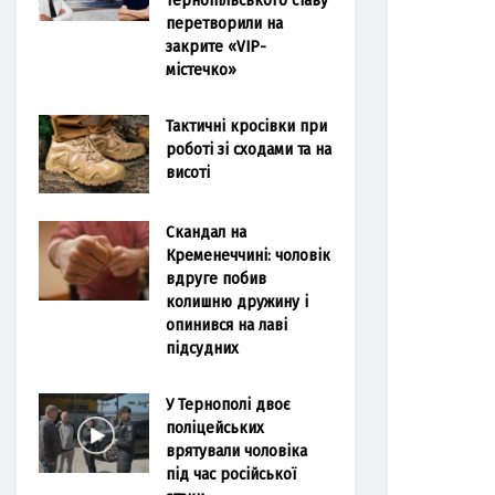
перетворили на
закрите «VIP-
містечко»
Тактичні кросівки при
роботі зі сходами та на
висоті
Скандал на
Кременеччині: чоловік
вдруге побив
колишню дружину і
опинився на лаві
підсудних
У Тернополі двоє
поліцейських
врятували чоловіка
під час російської