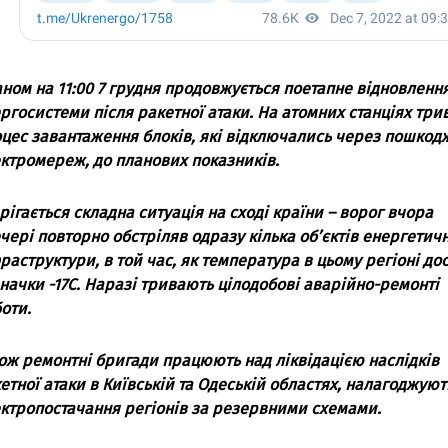
аном на 11:00 7 грудня продовжується поетапне вiдновленн
ргосистеми пiсля ракетної атаки. На атомних станцiях три
цес завантаження блокiв, якi вiдключались через пошкод
ктромереж, до планових показникiв.
рiгається складна ситуацiя на сходi країни – ворог вчора
черi повторно обстрiляв одразу кiлька об’єктiв енергетич
раструктури, в той час, як температура в цьому регiонi до
начки -17С. Наразi тривають цiлодобовi аварiйно-ремонтi
оти.
ож ремонтнi бригади працюють над лiквiдацiєю наслiдкiв
етної атаки в Київськiй та Одеськiй областях, налагоджуют
ктропостачання регiонiв за резервними схемами.