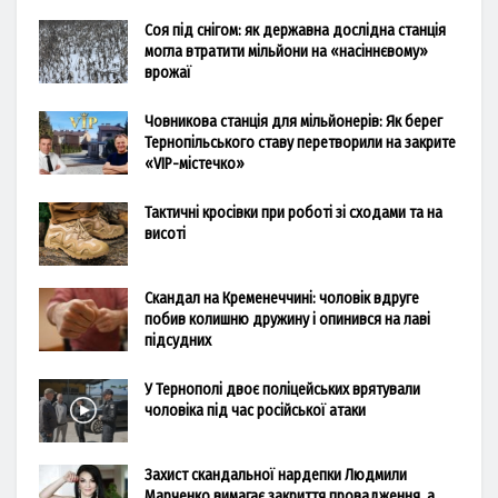
Соя під снігом: як державна дослідна станція
могла втратити мільйони на «насіннєвому»
врожаї
Човникова станція для мільйонерів: Як берег
Тернопільського ставу перетворили на закрите
«VIP-містечко»
Тактичні кросівки при роботі зі сходами та на
висоті
Скандал на Кременеччині: чоловік вдруге
побив колишню дружину і опинився на лаві
підсудних
У Тернополі двоє поліцейських врятували
чоловіка під час російської атаки
Захист скандальної нардепки Людмили
Марченко вимагає закриття провадження, а