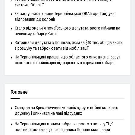
системі “Оберіг”
Ексзаступника голови Тернопільської ОВА Ігоря Гайдука
відправили до колонії
Стало відоме ім’я почаївського депутата, якого піймали на
великому хабарі у Києві
Затримали депутата з Почаєва, який за $10 тис. обіцяв зняти
з розшуку та забронювати від мобілізації
На Тернопільщині працівницю обласного онкодиспансеру і
онкологиню райлікарні підозрюють в отриманні хабаря
Головне
Скандал на Кременеччині: чоловік вдруге побив колишню
дружину і опинився на лаві підсудних
На Тернопільщині монаха забрали просто з поля: у ТЦК
пояснили мобілізацію священника Почаївської лаври