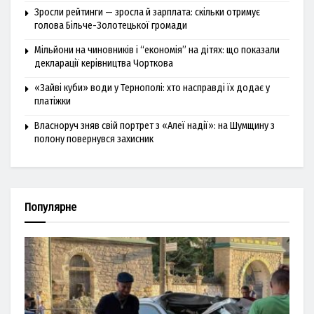
Зросли рейтинги — зросла й зарплата: скільки отримує
голова Більче-Золотецької громади
Мільйони на чиновників і “економія” на дітях: що показали
декларації керівництва Чорткова
«Зайві куби» води у Тернополі: хто насправді їх додає у
платіжки
Власноруч зняв свій портрет з «Алеї надії»: на Шумщину з
полону повернувся захисник
Популярне