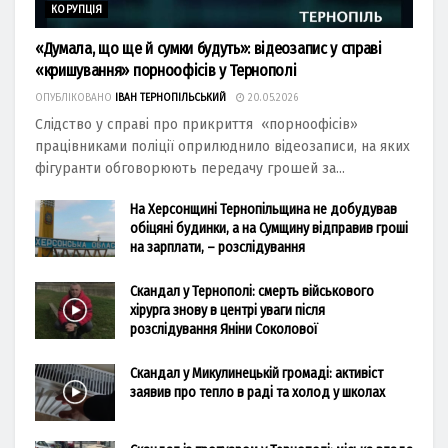
КОРУПЦІЯ
«Думала, що ще й сумки будуть»: відеозапис у справі
«кришування» порноофісів у Тернополі
ОПУБЛІКОВАНО
ІВАН ТЕРНОПІЛЬСЬКИЙ
20.05.2026
Слідство у справі про прикриття «порноофісів»
працівниками поліції оприлюднило відеозаписи, на яких
фігуранти обговорюють передачу грошей за...
На Херсонщині Тернопільщина не добудував
обіцяні будинки, а на Сумщину відправив гроші
на зарплати, – розслідування
Скандал у Тернополі: смерть військового
хірурга знову в центрі уваги після
розслідування Яніни Соколової
Скандал у Микулинецькій громаді: активіст
заявив про тепло в раді та холод у школах