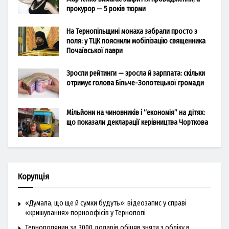
прокурор — 5 років тюрми
На Тернопільщині монаха забрали просто з
поля: у ТЦК пояснили мобілізацію священника
Почаївської лаври
Зросли рейтинги — зросла й зарплата: скільки
отримує голова Більче-Золотецької громади
Мільйони на чиновників і “економія” на дітях:
що показали декларації керівництва Чорткова
Корупція
«Думала, що ще й сумки будуть»: відеозапис у справі
«кришування» порноофісів у Тернополі
Тернополянин за 3000 доларів обіцяв зняти з обліку в