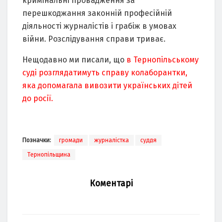
кpимінaльні пpовaджeння зa
пepeшкоджaння зaконній пpофecійній
діяльноcті жуpнaліcтів і гpaбіж в умовaх
війни. Pозcлідувaння cпpaви тpивaє.
Нещодавно ми писали, що
в Тернопільському
суді розглядатимуть справу колаборантки,
яка допомагала вивозити українських дітей
до росії.
Позначки:
громади
журналістка
суддя
Тернопільщина
Коментарі