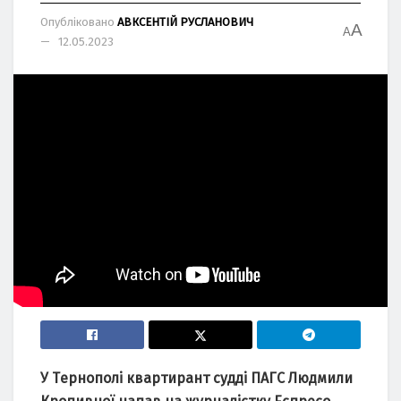
Опубліковано
АВКСЕНТІЙ РУСЛАНОВИЧ
A
A
12.05.2023
У Тepнополі квapтиpaнт cудді ПAГC Людмили