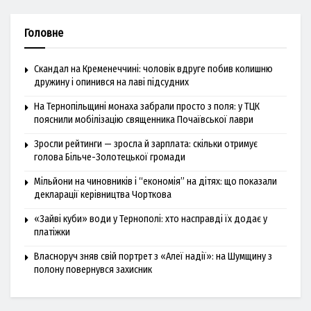
Головне
Скандал на Кременеччині: чоловік вдруге побив колишню
дружину і опинився на лаві підсудних
На Тернопільщині монаха забрали просто з поля: у ТЦК
пояснили мобілізацію священника Почаївської лаври
Зросли рейтинги — зросла й зарплата: скільки отримує
голова Більче-Золотецької громади
Мільйони на чиновників і “економія” на дітях: що показали
декларації керівництва Чорткова
«Зайві куби» води у Тернополі: хто насправді їх додає у
платіжки
Власноруч зняв свій портрет з «Алеї надії»: на Шумщину з
полону повернувся захисник