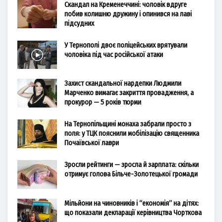
Скандал на Кременеччині: чоловік вдруге
побив колишню дружину і опинився на лаві
підсудних
У Тернополі двоє поліцейських врятували
чоловіка під час російської атаки
Захист скандальної нардепки Людмили
Марченко вимагає закриття провадження, а
прокурор — 5 років тюрми
На Тернопільщині монаха забрали просто з
поля: у ТЦК пояснили мобілізацію священника
Почаївської лаври
Зросли рейтинги — зросла й зарплата: скільки
отримує голова Більче-Золотецької громади
Мільйони на чиновників і “економія” на дітях:
що показали декларації керівництва Чорткова