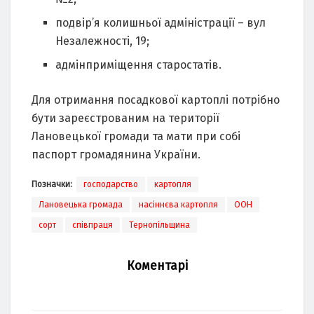
подвір’я колишньої адміністрації – вул
Незалежності, 19;
адмінприміщення старостатів.
Для отримання посадкової картоплі потрібно
бути зареєстрованим на території
Лановецької громади та мати при собі
паспорт громадянина України.
Позначки:
господарство
картопля
Лановецька громада
насіннєва картопля
ООН
сорт
співпраця
Тернопільщина
Коментарі