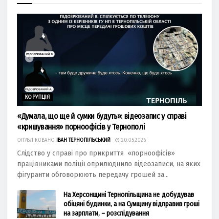
КОРУПЦІЯ
«Думала, що ще й сумки будуть»: відеозапис у справі
«кришування» порноофісів у Тернополі
ОПУБЛІКОВАНО
ІВАН ТЕРНОПІЛЬСЬКИЙ
20.05.2026
Слідство у справі про прикриття «порноофісів»
працівниками поліції оприлюднило відеозаписи, на яких
фігуранти обговорюють передачу грошей за...
На Херсонщині Тернопільщина не добудував
обіцяні будинки, а на Сумщину відправив гроші
на зарплати, – розслідування