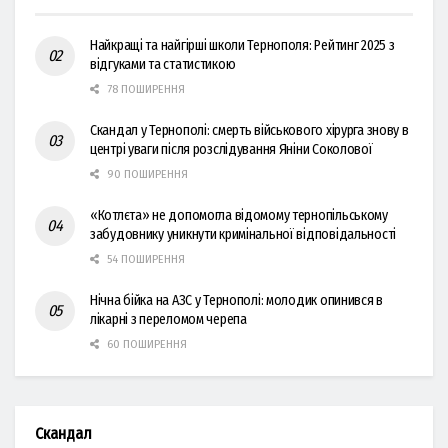
Найкращі та найгірші школи Тернополя: Рейтинг 2025 з
відгуками та статистикою
78 ПОШИРЕННЯ
Скандал у Тернополі: смерть військового хірурга знову в
центрі уваги після розслідування Яніни Соколової
90 ПОШИРЕННЯ
«Котлєта» не допомогла відомому тернопільському
забудовнику уникнути кримінальної відповідальності
54 ПОШИРЕННЯ
Нічна бійка на АЗС у Тернополі: молодик опинився в
лікарні з переломом черепа
60 ПОШИРЕННЯ
Скандал