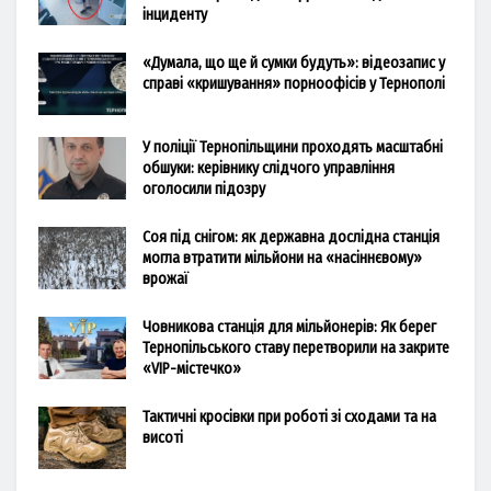
інциденту
«Думала, що ще й сумки будуть»: відеозапис у
справі «кришування» порноофісів у Тернополі
У поліції Тернопільщини проходять масштабні
обшуки: керівнику слідчого управління
оголосили підозру
Соя під снігом: як державна дослідна станція
могла втратити мільйони на «насіннєвому»
врожаї
Човникова станція для мільйонерів: Як берег
Тернопільського ставу перетворили на закрите
«VIP-містечко»
Тактичні кросівки при роботі зі сходами та на
висоті