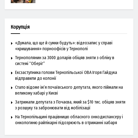
Корупція
«Думала, що ще й сумки будуть»: відеозапис у справі
«кришування» порноофісів у Тернополі
Тернополянин за 3000 доларів обіцяв зняти з обліку в
системі “Оберіг”
Ексзаступника голови Тернопільської ОВА Ігоря Гайдука
відправили до колонії
Стало відоме ім’я почаївського депутата, якого піймали на
великому хабарі у Києві
Затримали депутата з Почаєва, який за $10 тис. обіцяв зняти
з розшуку та забронювати від мобілізації
На Тернопільщині працівницю обласного онкодиспансеру і
онкологиню райлікарні підозрюють в отриманні хабаря