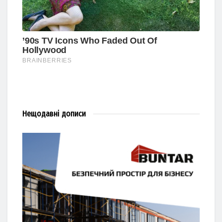
Нещодавні
дописи