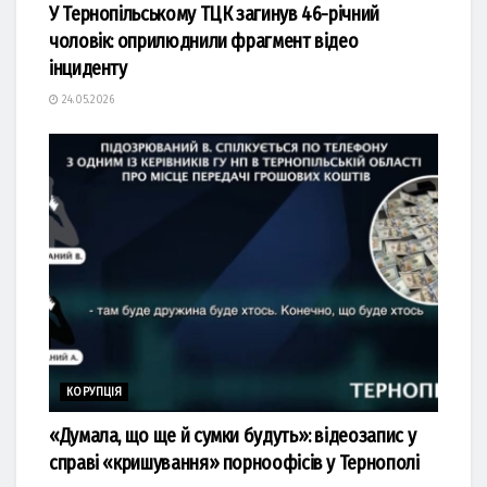
У Тернопільському ТЦК загинув 46-річний
чоловік: оприлюднили фрагмент відео
інциденту
24.05.2026
КОРУПЦІЯ
«Думала, що ще й сумки будуть»: відеозапис у
справі «кришування» порноофісів у Тернополі