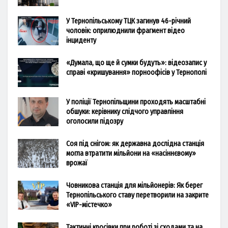
У Тернопільському ТЦК загинув 46-річний
чоловік: оприлюднили фрагмент відео
інциденту
«Думала, що ще й сумки будуть»: відеозапис у
справі «кришування» порноофісів у Тернополі
У поліції Тернопільщини проходять масштабні
обшуки: керівнику слідчого управління
оголосили підозру
Соя під снігом: як державна дослідна станція
могла втратити мільйони на «насіннєвому»
врожаї
Човникова станція для мільйонерів: Як берег
Тернопільського ставу перетворили на закрите
«VIP-містечко»
Тактичні кросівки при роботі зі сходами та на