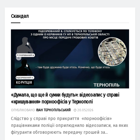
Скандал
КОРУПЦІЯ
«Думала, що ще й сумки будуть»: відеозапис у справі
«кришування» порноофісів у Тернополі
ОПУБЛІКОВАНО
ІВАН ТЕРНОПІЛЬСЬКИЙ
20.05.2026
Слідство у справі про прикриття «порноофісів»
працівниками поліції оприлюднило відеозаписи, на яких
фігуранти обговорюють передачу грошей за...