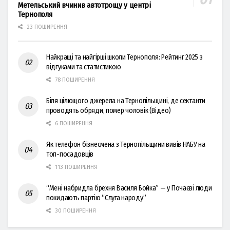
Метельський вчинив автотрощу у центрі
Тернополя
23 ПОШИРЕННЯ
Найкращі та найгірші школи Тернополя: Рейтинг 2025 з
відгуками та статистикою
78 ПОШИРЕННЯ
Біля цілющого джерела на Тернопільщині, де сектанти
проводять обряди, помер чоловік (Відео)
6 ПОШИРЕННЯ
Як телефон бізнесмена з Тернопільщини вивів НАБУ на
топ-посадовців
113 ПОШИРЕННЯ
“Мені набридла брехня Василя Бойка” — у Почаєві люди
покидають партію “Слуга народу”
30 ПОШИРЕННЯ