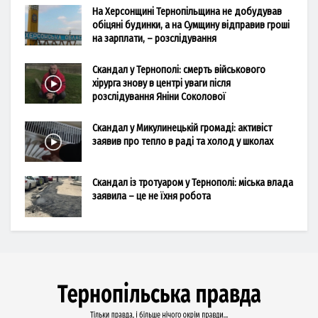
На Херсонщині Тернопільщина не добудував
обіцяні будинки, а на Сумщину відправив гроші
на зарплати, – розслідування
Скандал у Тернополі: смерть військового
хірурга знову в центрі уваги після
розслідування Яніни Соколової
Скандал у Микулинецькій громаді: активіст
заявив про тепло в раді та холод у школах
Скандал із тротуаром у Тернополі: міська влада
заявила – це не їхня робота