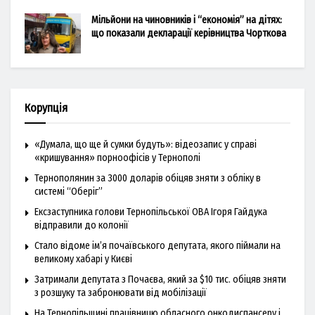
Мільйони на чиновників і “економія” на дітях:
що показали декларації керівництва Чорткова
Корупція
«Думала, що ще й сумки будуть»: відеозапис у справі
«кришування» порноофісів у Тернополі
Тернополянин за 3000 доларів обіцяв зняти з обліку в
системі “Оберіг”
Ексзаступника голови Тернопільської ОВА Ігоря Гайдука
відправили до колонії
Стало відоме ім’я почаївського депутата, якого піймали на
великому хабарі у Києві
Затримали депутата з Почаєва, який за $10 тис. обіцяв зняти
з розшуку та забронювати від мобілізації
На Тернопільщині працівницю обласного онкодиспансеру і