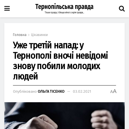
Головна
Цікавинки
Уже третій напад: у
Тернополі вночі невідомі
знову побили молодих
людей
A
Опубліковано
ОЛЬГА ТІСЕНКО
03.02.2021
A