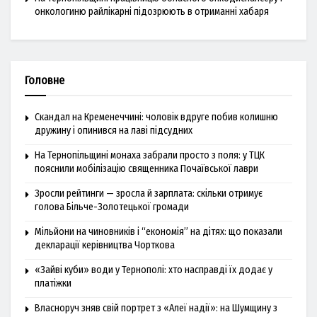
онкологиню райлікарні підозрюють в отриманні хабаря
Головне
Скандал на Кременеччині: чоловік вдруге побив колишню
дружину і опинився на лаві підсудних
На Тернопільщині монаха забрали просто з поля: у ТЦК
пояснили мобілізацію священника Почаївської лаври
Зросли рейтинги — зросла й зарплата: скільки отримує
голова Більче-Золотецької громади
Мільйони на чиновників і “економія” на дітях: що показали
декларації керівництва Чорткова
«Зайві куби» води у Тернополі: хто насправді їх додає у
платіжки
Власноруч зняв свій портрет з «Алеї надії»: на Шумщину з