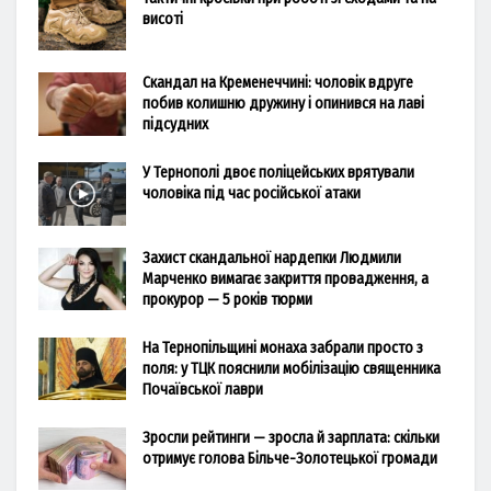
висоті
Скандал на Кременеччині: чоловік вдруге
побив колишню дружину і опинився на лаві
підсудних
У Тернополі двоє поліцейських врятували
чоловіка під час російської атаки
Захист скандальної нардепки Людмили
Марченко вимагає закриття провадження, а
прокурор — 5 років тюрми
На Тернопільщині монаха забрали просто з
поля: у ТЦК пояснили мобілізацію священника
Почаївської лаври
Зросли рейтинги — зросла й зарплата: скільки
отримує голова Більче-Золотецької громади