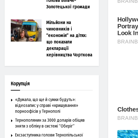
голова Більче-
Золотецької громади
Мільйони на
чиновників і
“економія” на дітях:
що показали
декларації
керівництва Чорткова
Корупція
«Думала, що ще й сумки будуть»:
відеозапис у справі «кришування»
порноофісів у Тернополі
Тернополянин за 3000 доларів обіцяв
зняти з обліку в системі “Оберіг”
Ексзаступника голови Тернопільської