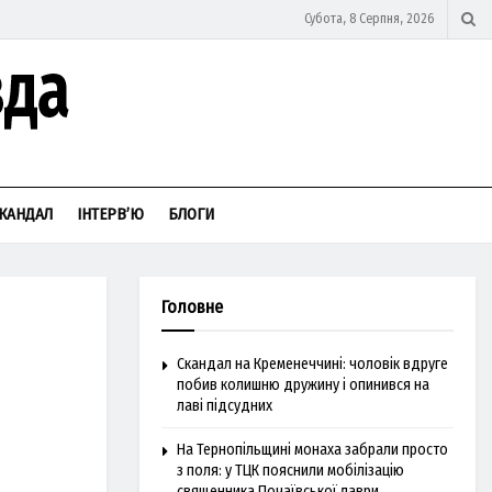
Субота, 8 Серпня, 2026
КАНДАЛ
ІНТЕРВ’Ю
БЛОГИ
Головне
Скандал на Кременеччині: чоловік вдруге
побив колишню дружину і опинився на
лаві підсудних
На Тернопільщині монаха забрали просто
з поля: у ТЦК пояснили мобілізацію
священника Почаївської лаври