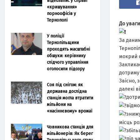
відеозапис у справі
«кришування»
порноофісів у
Тернополі
До уваги
У поліції
За даним
Тернопільщини
Тернопіл
проходять масштабні
обшуки: керівнику
мокрий с
слідчого управління
Заклика
оголосили підозру
дотриму
Звісно, 
Соя під снігом: як
далекі в
державна дослідна
дотри
станція могла втратити
мільйони на
відмо
«насіннєвому» врожаї
знижу
місць р
Човникова станція для
збіль
мільйонерів: Як берег
під ч
Тернопільського ставу