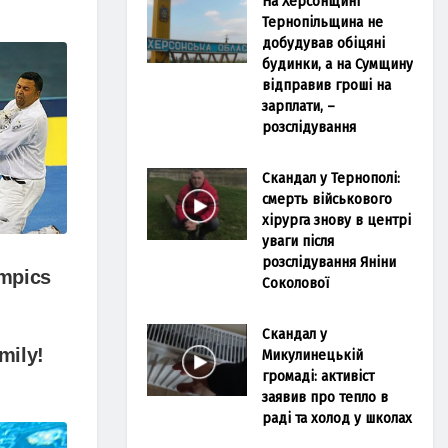
На Херсонщині
Тернопільщина не
добудував обіцяні
будинки, а на Сумщину
відправив гроші на
зарплати, –
розслідування
Скандал у Тернополі:
смерть військового
хірурга знову в центрі
уваги після
розслідування Яніни
Соколової
Скандал у
Микулинецькій
громаді: активіст
заявив про тепло в
раді та холод у школах