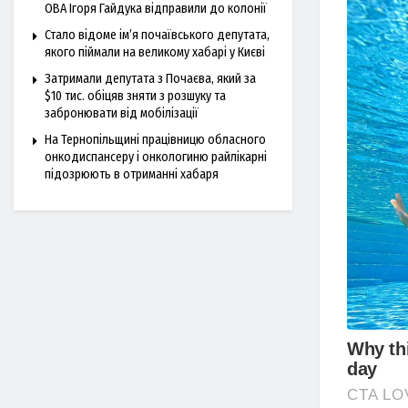
ОВА Ігоря Гайдука відправили до колонії
Стало відоме ім’я почаївського депутата,
якого піймали на великому хабарі у Києві
Затримали депутата з Почаєва, який за
$10 тис. обіцяв зняти з розшуку та
забронювати від мобілізації
На Тернопільщині працівницю обласного
онкодиспансеру і онкологиню райлікарні
підозрюють в отриманні хабаря