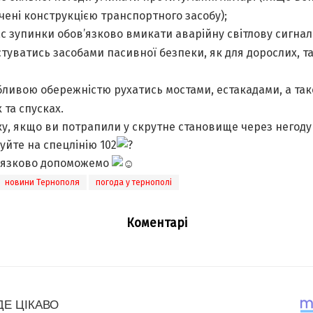
ені конструкцією транспортного засобу);
ас зупинки обов’язково вмикати аварійну світлову сигнал
туватись засобами пасивної безпеки, як для дорослих, та
бливою обережністю рухатись мостами, естакадами, а та
 та спусках.
ку, якщо ви потрапили у скрутне становище через негоду
йте на спецлінію 102
’язково допоможемо
новини Тернополя
погода у тернополі
Коментарі