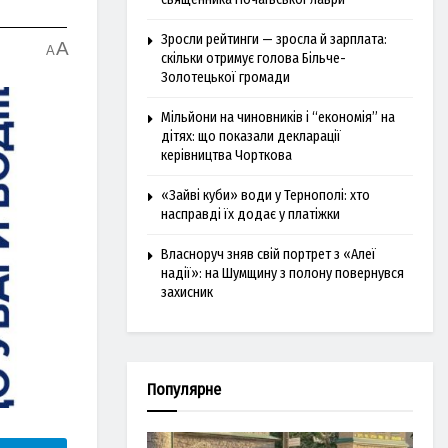
Зросли рейтинги — зросла й зарплата:
A
A
скільки отримує голова Більче-
Золотецької громади
Мільйони на чиновників і “економія” на
дітях: що показали декларації
керівництва Чорткова
«Зайві куби» води у Тернополі: хто
насправді їх додає у платіжки
Власноруч зняв свій портрет з «Алеї
надії»: на Шумщину з полону повернувся
захисник
Популярне