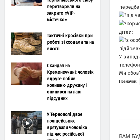
перетворили на
передбач
закрите «VIP-
під ч
містечко»
корис
дітей;
Тактичні кросівки при
з осо
роботі зі сходами та на
підйомах
висоті
У випад
телефону
Скандал на
Кременеччині: чоловік
Ми обов
вдруге побив
Позначки:
колишню дружину і
опинився на лаві
підсудних
У Тернополі двоє
поліцейських
врятували чоловіка
під час російської