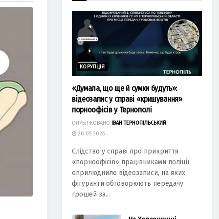
КОРУПЦІЯ
«Думала, що ще й сумки будуть»:
відеозапис у справі «кришування»
порноофісів у Тернополі
ОПУБЛІКОВАНО
ІВАН ТЕРНОПІЛЬСЬКИЙ
20.05.2026
Слідство у справі про прикриття
«порноофісів» працівниками поліції
оприлюднило відеозаписи, на яких
фігуранти обговорюють передачу
грошей за...