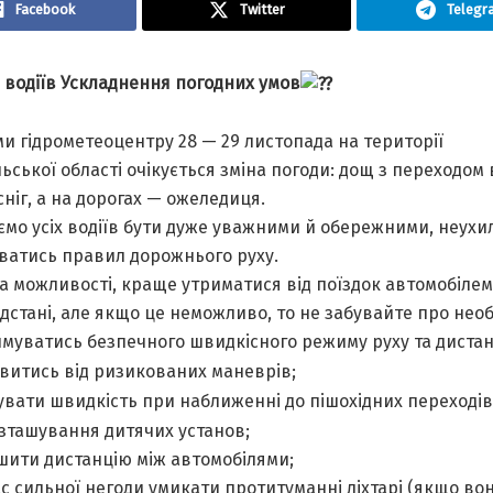
Facebook
Twitter
Telegr
 водіїв Ускладнення погодних умов
и гідрометеоцентру 28 — 29 листопада на території
ьської області очікується зміна погоди: дощ з переходом 
ніг, а на дорогах — ожеледиця.
ємо усіх водіїв бути дуже уважними й обережними, неухи
ватись правил дорожнього руху.
за можливості, краще утриматися від поїздок автомобілем
ідстані, але якщо це неможливо, то не забувайте про необ
муватись безпечного швидкісного режиму руху та дистанц
витись від ризикованих маневрів;
вати швидкість при наближенні до пішохідних переходів
озташування дитячих установ;
шити дистанцію між автомобілями;
ас сильної негоди умикати протитуманні ліхтарі (якщо во