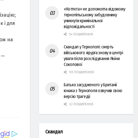
«Котлєта» не допомогла відомому
ізацію;
тернопільському забудовнику
уникнути кримінальної
к і для
відповідальності
54 ПОШИРЕННЯ
кож на
Скандал у Тернополі: смерть
військового хірурга знову в центрі
 —
уваги після розслідування Яніни
Соколової
90 ПОШИРЕННЯ
Батько засудженого у Британії
юнака з Тернополя озвучив свою
версію трагедії
32 ПОШИРЕННЯ
Скандал