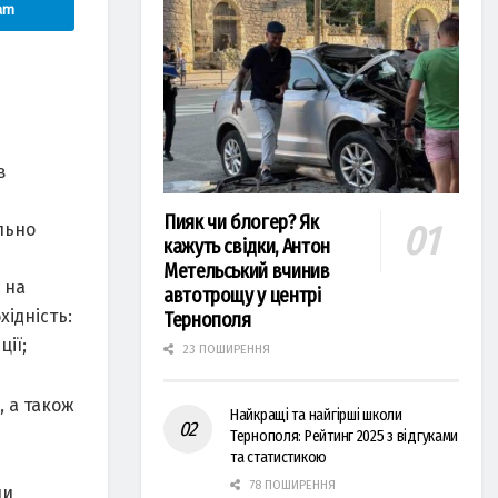
am
в
Пияк чи блогер? Як
льно
кажуть свідки, Антон
Метельський вчинив
 на
автотрощу у центрі
хідність:
Тернополя
ії;
23 ПОШИРЕННЯ
, а також
Найкращі та найгірші школи
Тернополя: Рейтинг 2025 з відгуками
та статистикою
78 ПОШИРЕННЯ
ни