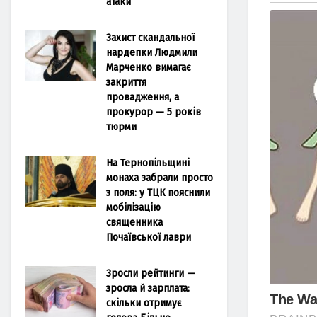
атаки
Захист скандальної
нардепки Людмили
Марченко вимагає
закриття
провадження, а
прокурор — 5 років
тюрми
На Тернопільщині
монаха забрали просто
з поля: у ТЦК пояснили
мобілізацію
священника
Почаївської лаври
Зросли рейтинги —
зросла й зарплата:
скільки отримує