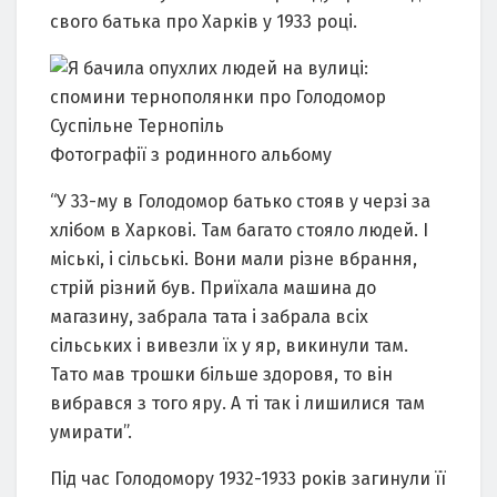
свого батька про Харків у 1933 році.
Суспільне Тернопіль
Фотографії з родинного альбому
“У 33-му в Голодомор батько стояв у черзі за
хлібом в Харкові. Там багато стояло людей. І
міські, і сільські. Вони мали різне вбрання,
стрій різний був. Приїхала машина до
магазину, забрала тата і забрала всіх
сільських і вивезли їх у яр, викинули там.
Тато мав трошки більше здоровя, то він
вибрався з того яру. А ті так і лишилися там
умирати”.
Під час Голодомору 1932-1933 років загинули її