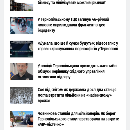
бізнесу та мінімізувати можливі ризики?
У Тернопільському ТЦК загинув 46-річний
чоловік: оприлюднили фрагмент відео
інциденту
«Думала, що ще й сумки будуть»: відеозапис у
справі «кришування» порноофісів у Тернополі
У поліції Тернопільщини проходять масштабні
обшуки: керівнику слідчого управління
оголосили підозру
Соя під снігом: як державна дослідна станція
могла втратити мільйони на «насіннєвому»
врожаї
Човникова станція для мільйонерів: Як берег
Тернопільського ставу перетворили на закрите
«VIP-містечко»