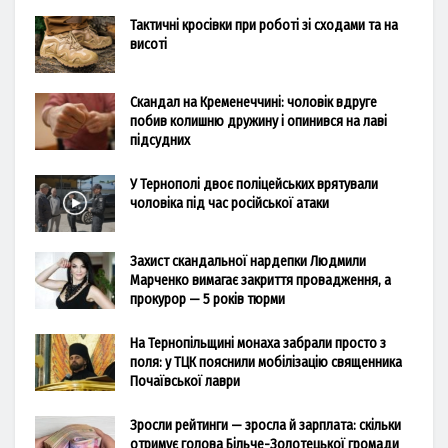
Тактичні кросівки при роботі зі сходами та на
висоті
Скандал на Кременеччині: чоловік вдруге
побив колишню дружину і опинився на лаві
підсудних
У Тернополі двоє поліцейських врятували
чоловіка під час російської атаки
Захист скандальної нардепки Людмили
Марченко вимагає закриття провадження, а
прокурор — 5 років тюрми
На Тернопільщині монаха забрали просто з
поля: у ТЦК пояснили мобілізацію священника
Почаївської лаври
Зросли рейтинги — зросла й зарплата: скільки
отримує голова Більче-Золотецької громади