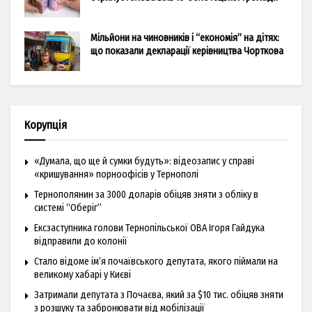
Мільйони на чиновників і “економія” на дітях:
що показали декларації керівництва Чорткова
Корупція
«Думала, що ще й сумки будуть»: відеозапис у справі
«кришування» порноофісів у Тернополі
Тернополянин за 3000 доларів обіцяв зняти з обліку в
системі “Оберіг”
Ексзаступника голови Тернопільської ОВА Ігоря Гайдука
відправили до колонії
Стало відоме ім’я почаївського депутата, якого піймали на
великому хабарі у Києві
Затримали депутата з Почаєва, який за $10 тис. обіцяв зняти
з розшуку та забронювати від мобілізації