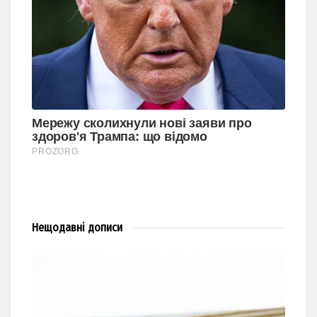
Нещодавні
дописи