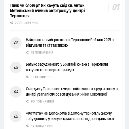
Пияк чи блогер? Як кажуть свідки, Антон
Метельський вчинив автотрощу у центрі
Тернополя
22 ПОШИРЕННЯ
Найкращі та найгірші школи Тернополя: Рейтинг 2025 з
відгуками та статистикою
78 ПОШИРЕННЯ
Батько засудженого у Британії юнака з Тернополя
озвучив свою версію трагедії
32 ПОШИРЕННЯ
Скандал у Тернополі: смерть військового хірурга знову в
центрі уваги після розслідування Яніни Соколової
90 ПОШИРЕННЯ
«Котлєта» не допомогла відомому тернопільському
забудовнику уникнути кримінальної відповідальності
54 ПОШИРЕННЯ