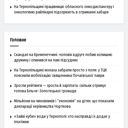
На Тернопільщині працівницю обласного онкодиспансеру і
онкологиню райлікарні підозрюють в отриманні хабаря
Головне
Скандал на Кременеччині: чоловік вдруге побив колишню
дружину і опинився на лаві підсудних
На Тернопільщині монаха забрали просто з поля: у ТЦК
пояснили мобілізацію священника Почаївської лаври
Зросли рейтинги — зросла й зарплата: скільки отримує
голова Більче-Золотецької громади
Мільйони на чиновників і “економія” на дітях: що показали
декларації керівництва Чорткова
«Зайві куби» води у Тернополі: хто насправді їх додає у
платіжки