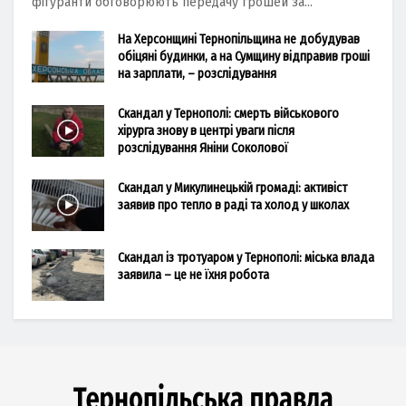
фігуранти обговорюють передачу грошей за...
На Херсонщині Тернопільщина не добудував
обіцяні будинки, а на Сумщину відправив гроші
на зарплати, – розслідування
Скандал у Тернополі: смерть військового
хірурга знову в центрі уваги після
розслідування Яніни Соколової
Скандал у Микулинецькій громаді: активіст
заявив про тепло в раді та холод у школах
Скандал із тротуаром у Тернополі: міська влада
заявила – це не їхня робота