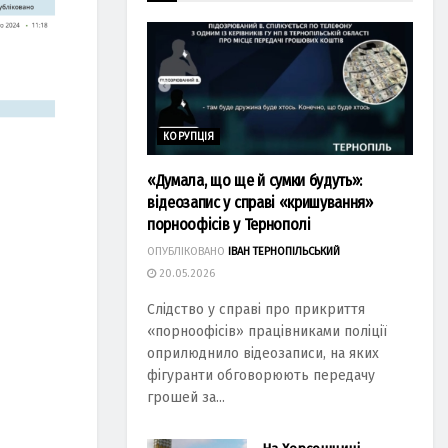
КОРУПЦІЯ
«Думала, що ще й сумки будуть»:
відеозапис у справі «кришування»
порноофісів у Тернополі
ОПУБЛІКОВАНО
ІВАН ТЕРНОПІЛЬСЬКИЙ
20.05.2026
Слідство у справі про прикриття
«порноофісів» працівниками поліції
оприлюднило відеозаписи, на яких
фігуранти обговорюють передачу
грошей за...