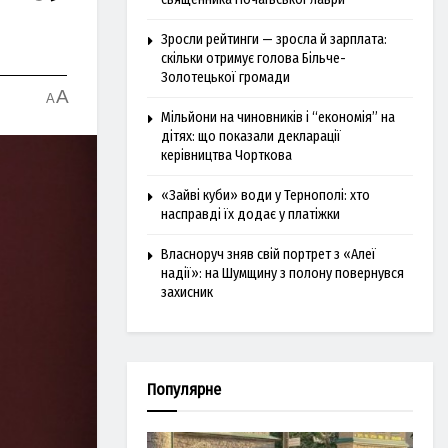
Зросли рейтинги — зросла й зарплата:
скільки отримує голова Більче-
Золотецької громади
A
A
Мільйони на чиновників і “економія” на
дітях: що показали декларації
керівництва Чорткова
«Зайві куби» води у Тернополі: хто
насправді їх додає у платіжки
Власноруч зняв свій портрет з «Алеї
надії»: на Шумщину з полону повернувся
захисник
Популярне