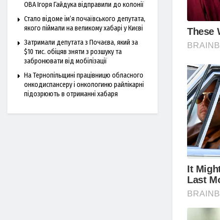
ОВА Ігоря Гайдука відправили до колонії
Стало відоме ім’я почаївського депутата,
якого піймали на великому хабарі у Києві
Затримали депутата з Почаєва, який за
$10 тис. обіцяв зняти з розшуку та
забронювати від мобілізації
На Тернопільщині працівницю обласного
онкодиспансеру і онкологиню райлікарні
підозрюють в отриманні хабаря