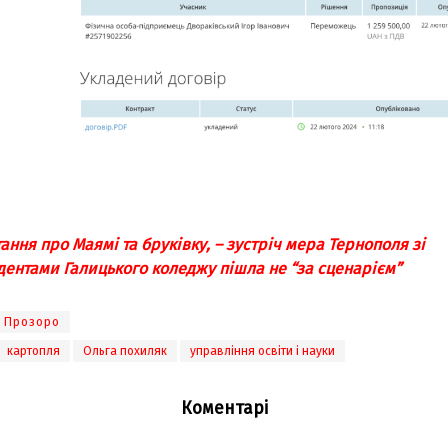
ання про Маямі та бруківку, – зустріч мера Тернополя зі
дентами Галицького коледжу пішла не “за сценарієм”
Прозоро
картопля
Ольга похиляк
управління освіти і науки
Коментарі