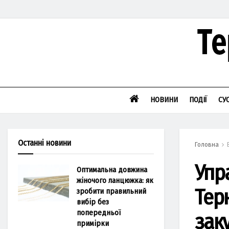
НОВИНИ
ПОДІЇ
СУ
Останні новини
Головна
Упра
Оптимальна довжина
жіночого ланцюжка: як
Тер
зробити правильний
вибір без
попередньої
заку
примірки