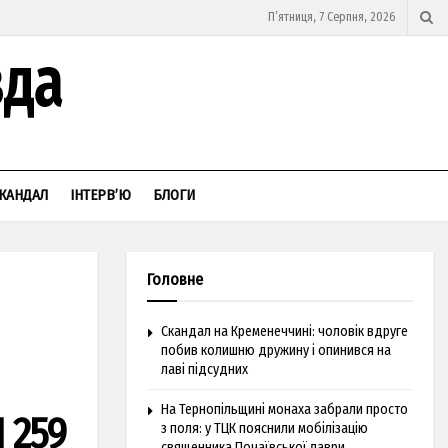
П’ятниця, 7 Серпня, 2026
КАНДАЛ
ІНТЕРВ’Ю
БЛОГИ
Головне
Скандал на Кременеччині: чоловік вдруге
побив колишню дружину і опинився на
лаві підсудних
На Тернопільщині монаха забрали просто
1 259
з поля: у ТЦК пояснили мобілізацію
священника Почаївської лаври