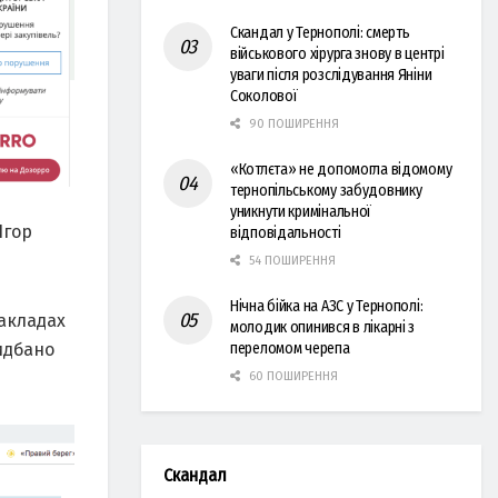
Скандал у Тернополі: смерть
військового хірурга знову в центрі
уваги після розслідування Яніни
Соколової
90 ПОШИРЕННЯ
«Котлєта» не допомогла відомому
тернопільському забудовнику
уникнути кримінальної
Ігор
відповідальності
54 ПОШИРЕННЯ
Нічна бійка на АЗС у Тернополі:
закладах
молодик опинився в лікарні з
идбано
переломом черепа
60 ПОШИРЕННЯ
Скандал