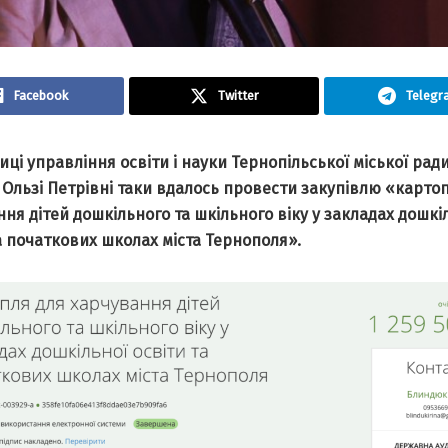
Facebook
Twitter
Telegr
ці управління освіти і науки Тернопільської міської рад
Ользі Петрівні таки вдалось провести закупівлю «карто
ня дітей дошкільного та шкільного віку у закладах дошкі
а початкових школах міста Тернополя».