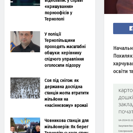
відеозапис у справі
«кришування»
порноофісів у
Тернополі
У поліції
Тернопільщини
проходять масштабні
Начальни
обшуки: керівнику
Похиляк 
слідчого управління
харчуван
оголосили підозру
освіти т
Соя під снігом: як
державна дослідна
станція могла втратити
мільйони на
«насіннєвому» врожаї
Човникова станція для
мільйонерів: Як берег
Тернопільського ставу