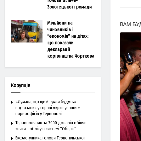
голова Більче-
Золотецької громади
Мільйони на
чиновників і
“економія” на дітях:
що показали
декларації
керівництва Чорткова
Корупція
«Думала, що ще й сумки будуть»:
відеозапис у справі «кришування»
порноофісів у Тернополі
Тернополянин за 3000 доларів обіцяв
зняти з обліку в системі “Оберіг”
Ексзаступника голови Тернопільської