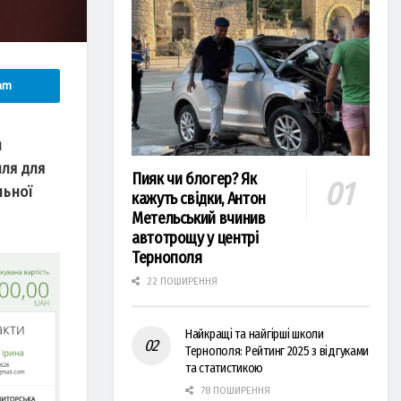
am
и
пля для
Пияк чи блогер? Як
льної
кажуть свідки, Антон
Метельський вчинив
автотрощу у центрі
Тернополя
22 ПОШИРЕННЯ
Найкращі та найгірші школи
Тернополя: Рейтинг 2025 з відгуками
та статистикою
78 ПОШИРЕННЯ