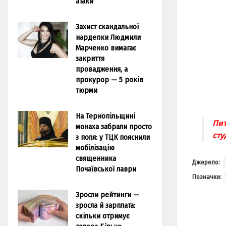
атаки
Захист скандальної
нардепки Людмили
Марченко вимагає
закриття
провадження, а
прокурор — 5 років
тюрми
На Тернопільщині
Пит
монаха забрали просто
сту
з поля: у ТЦК пояснили
мобілізацію
священника
Джерело:
Почаївської лаври
Позначки:
Зросли рейтинги —
зросла й зарплата:
скільки отримує