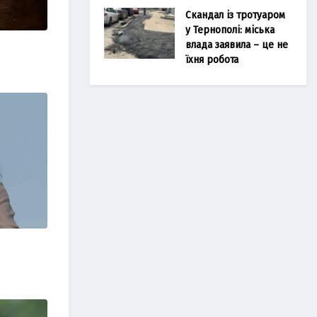
Скандал із тротуаром
у Тернополі: міська
влада заявила – це не
їхня робота