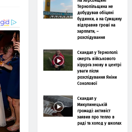
На Херсонщині
Тернопільщина не
добудував обіцяні
будинки, а на Сумщину
відправив гроші на
зарплати, –
розслідування
Скандал у Тернополі:
смерть військового
хірурга знову в центрі
уваги після
розслідування Яніни
Соколової
Скандал у
Микулинецькій
громаді: активіст
заявив про тепло в
раді та холод у школах