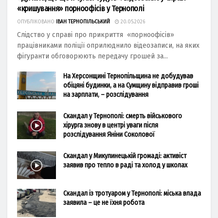
«кришування» порноофісів у Тернополі
ОПУБЛІКОВАНО
ІВАН ТЕРНОПІЛЬСЬКИЙ
20.05.2026
Слідство у справі про прикриття «порноофісів»
працівниками поліції оприлюднило відеозаписи, на яких
фігуранти обговорюють передачу грошей за...
На Херсонщині Тернопільщина не добудував
обіцяні будинки, а на Сумщину відправив гроші
на зарплати, – розслідування
Скандал у Тернополі: смерть військового
хірурга знову в центрі уваги після
розслідування Яніни Соколової
Скандал у Микулинецькій громаді: активіст
заявив про тепло в раді та холод у школах
Скандал із тротуаром у Тернополі: міська влада
заявила – це не їхня робота