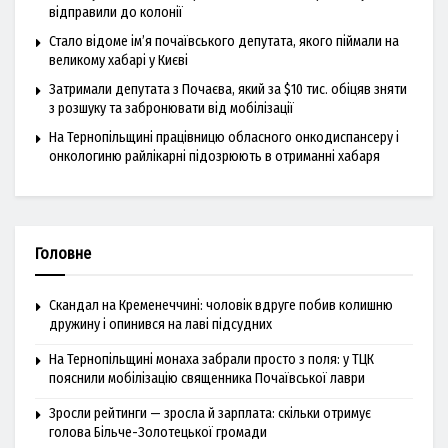
відправили до колонії
Стало відоме ім’я почаївського депутата, якого піймали на
великому хабарі у Києві
Затримали депутата з Почаєва, який за $10 тис. обіцяв зняти
з розшуку та забронювати від мобілізації
На Тернопільщині працівницю обласного онкодиспансеру і
онкологиню райлікарні підозрюють в отриманні хабаря
Головне
Скандал на Кременеччині: чоловік вдруге побив колишню
дружину і опинився на лаві підсудних
На Тернопільщині монаха забрали просто з поля: у ТЦК
пояснили мобілізацію священника Почаївської лаври
Зросли рейтинги — зросла й зарплата: скільки отримує
голова Більче-Золотецької громади