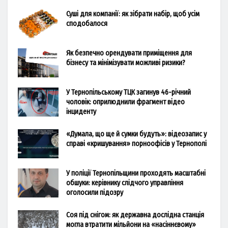
Суші для компанії: як зібрати набір, щоб усім
сподобалося
Як безпечно орендувати приміщення для
бізнесу та мінімізувати можливі ризики?
У Тернопільському ТЦК загинув 46-річний
чоловік: оприлюднили фрагмент відео
інциденту
«Думала, що ще й сумки будуть»: відеозапис у
справі «кришування» порноофісів у Тернополі
У поліції Тернопільщини проходять масштабні
обшуки: керівнику слідчого управління
оголосили підозру
Соя під снігом: як державна дослідна станція
могла втратити мільйони на «насіннєвому»