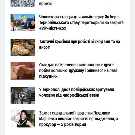
врожаї
Човникова станція для мільйонерів: Як берег
Тернопільського ставу перетворили на закрите
«VIP-містечко»
Тактичні кросівки при роботі зі сходами та на
висоті
Скандал на Кременеччині: чоловік вдруге
побив колишню дружину і опинився на лаві
підсудних
У Тернополі двоє поліцейських врятували
чоловіка під час російської атаки
Захист скандальної нардепки Людмили
Марченко вимагає закриття провадження, а
прокурор — 5 років тюрми