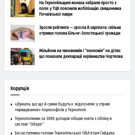
На Тернопільщині монаха забрали просто з
поля: у ТЦК пояснили мобілізацію священника
Почаївської лаври
Зросли рейтинги — зросла й зарплата: скільки
отримує голова Більче-Золотецької громади
Мільйони на чиновників і “економія” на дітях:
що показали декларації керівництва Чорткова
Корупція
«Думала, що ще й сумки будуть»: відеозапис у справі
«кришування» порноофісів у Тернополі
Тернополянин за 3000 доларів обіцяв зняти з обліку в
системі “Оберіг”
Ексзаступника голови Тернопільської ОВА Ігоря Гайдука