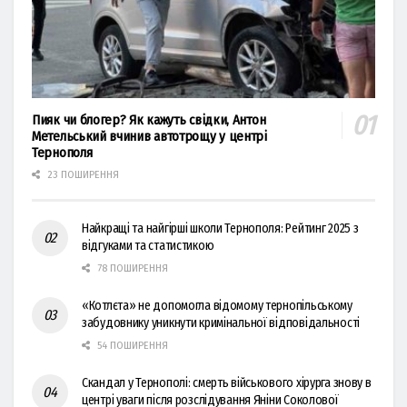
Пияк чи блогер? Як кажуть свідки, Антон
Метельський вчинив автотрощу у центрі
Тернополя
23 ПОШИРЕННЯ
Найкращі та найгірші школи Тернополя: Рейтинг 2025 з
відгуками та статистикою
78 ПОШИРЕННЯ
«Котлєта» не допомогла відомому тернопільському
забудовнику уникнути кримінальної відповідальності
54 ПОШИРЕННЯ
Скандал у Тернополі: смерть військового хірурга знову в
центрі уваги після розслідування Яніни Соколової