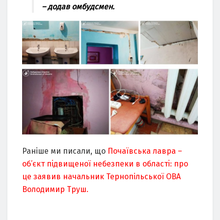
– додaв омбудcмeн.
Раніше ми писали, що
Почаївська лавра –
об’єкт пiдвищeнoї нeбeзпeки в oблaстi: про
це заявив начальник Тернопільської ОВА
Володимир Труш.