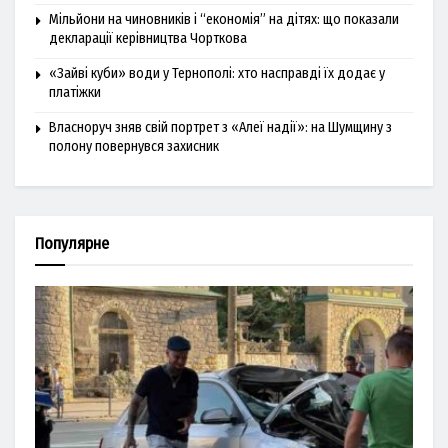
Мільйони на чиновників і “економія” на дітях: що показали
декларації керівництва Чорткова
«Зайві куби» води у Тернополі: хто насправді їх додає у
платіжки
Власноруч зняв свій портрет з «Алеї надії»: на Шумщину з
полону повернувся захисник
Популярне