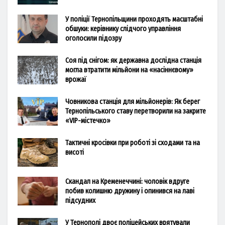
У поліції Тернопільщини проходять масштабні
обшуки: керівнику слідчого управління
оголосили підозру
Соя під снігом: як державна дослідна станція
могла втратити мільйони на «насіннєвому»
врожаї
Човникова станція для мільйонерів: Як берег
Тернопільського ставу перетворили на закрите
«VIP-містечко»
Тактичні кросівки при роботі зі сходами та на
висоті
Скандал на Кременеччині: чоловік вдруге
побив колишню дружину і опинився на лаві
підсудних
У Тернополі двоє поліцейських врятували