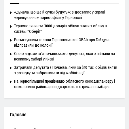
«Думала, що ще й сумки будуть»: відеозапис у справі
«кришування» порноофісів у Тернополі
Тернополянин за 3000 доларів обіцяв зняти з обліку в
системі “Оберіг”
Ексзаступника голови Тернопільської ОВА Ігоря Гайдука
відправили до колонії
Стало відоме ім’я почаївського депутата, якого піймали на
великому хабарі у Києві
Затримали депутата з Почаєва, який за $10 тис. обіцяв зняти
з розшуку та забронювати від мобілізації
На Тернопільщині працівницю обласного онкодиспансеру і
онкологиню райлікарні підозрюють в отриманні хабаря
Головне