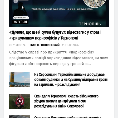
КОРУПЦІЯ
«Думала, що ще й сумки будуть»: відеозапис у справі
«кришування» порноофісів у Тернополі
ОПУБЛІКОВАНО
ІВАН ТЕРНОПІЛЬСЬКИЙ
20.05.2026
Слідство у справі про прикриття «порноофісів»
працівниками поліції оприлюднило відеозаписи, на яких
фігуранти обговорюють передачу грошей за...
На Херсонщині Тернопільщина не добудував
обіцяні будинки, а на Сумщину відправив гроші
на зарплати, – розслідування
Скандал у Тернополі: смерть військового
хірурга знову в центрі уваги після
розслідування Яніни Соколової
Скандал у Микулинецькій громаді: активіст