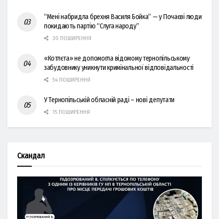
“Мені набридла брехня Василя Бойка” — у Почаєві люди
покидають партію “Слуга народу”
30 ПОШИРЕННЯ
«Котлєта» не допомогла відомому тернопільському
забудовнику уникнути кримінальної відповідальності
54 ПОШИРЕННЯ
У Тернопільській обласній раді – нові депутати
15 ПОШИРЕННЯ
Скандал