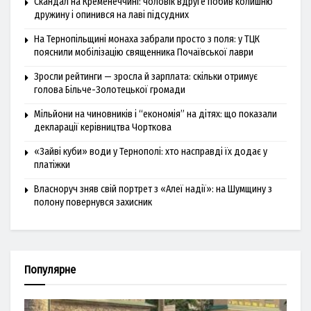
Скандал на Кременеччині: чоловік вдруге побив колишню
дружину і опинився на лаві підсудних
На Тернопільщині монаха забрали просто з поля: у ТЦК
пояснили мобілізацію священника Почаївської лаври
Зросли рейтинги — зросла й зарплата: скільки отримує
голова Більче-Золотецької громади
Мільйони на чиновників і “економія” на дітях: що показали
декларації керівництва Чорткова
«Зайві куби» води у Тернополі: хто насправді їх додає у
платіжки
Власноруч зняв свій портрет з «Алеї надії»: на Шумщину з
полону повернувся захисник
Популярне