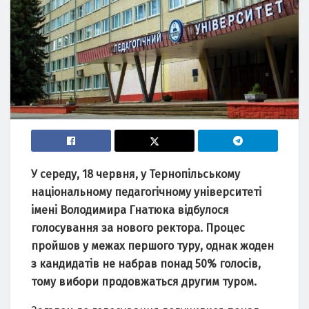
У середу, 18 червня, у Тернопiльському
нацiональному педагогiчному унiверситетi
iменi Володимира Гнатюка вiдбулося
голосування за нового ректора. Процес
пройшов у межах першого туру, однак жоден
з кандидатiв не набрав понад 50% голосiв,
тому вибори продовжаться другим туром.