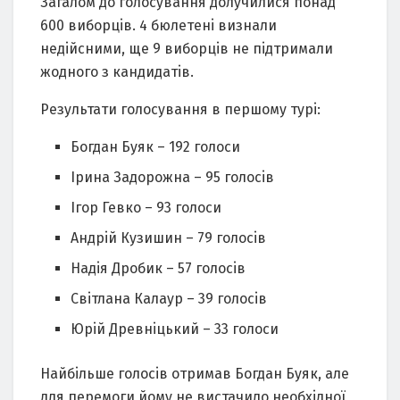
Загалом до голосування долучилися понад
600 виборцiв. 4 бюлетенi визнали
недiйсними, ще 9 виборцiв не пiдтримали
жодного з кандидатiв.
Результати голосування в першому турi:
Богдан Буяк – 192 голоси
Ірина Задорожна – 95 голосiв
Ігор Гевко – 93 голоси
Андрiй Кузишин – 79 голосiв
Надiя Дробик – 57 голосiв
Свiтлана Калаур – 39 голосiв
Юрiй Древнiцький – 33 голоси
Найбiльше голосiв отримав Богдан Буяк, але
для перемоги йому не вистачило необхiдної