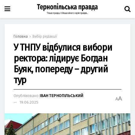
Головна
Вибір редакції
У ТНПУ відбулися вибори
ректора: лідирує Богдан
Буяк, попереду – другий
тур
Опубліковано
ІВАН ТЕРНОПІЛЬСЬКИЙ
A
A
19.06.2025