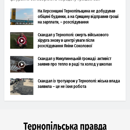
На Херсонщині Тернопільщина не добудував
обіцяні будинки, а на Сумщину відправив гроші
на зарплати, – розслідування
Скандал у Тернополі: смерть військового
хірурга знову в центрі уваги після
розслідування Яніни Соколової
Скандал у Микулинецькій громаді: активіст
заявив про тепло в раді та холод у школах
Скандал із тротуаром у Тернополі: міська влада
заявила – це не їхня робота