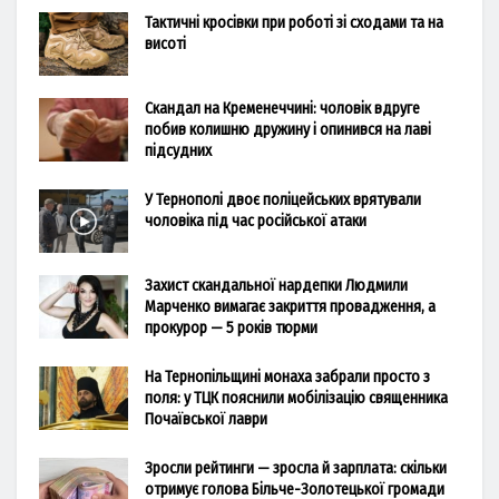
Тактичні кросівки при роботі зі сходами та на
висоті
Скандал на Кременеччині: чоловік вдруге
побив колишню дружину і опинився на лаві
підсудних
У Тернополі двоє поліцейських врятували
чоловіка під час російської атаки
Захист скандальної нардепки Людмили
Марченко вимагає закриття провадження, а
прокурор — 5 років тюрми
На Тернопільщині монаха забрали просто з
поля: у ТЦК пояснили мобілізацію священника
Почаївської лаври
Зросли рейтинги — зросла й зарплата: скільки
отримує голова Більче-Золотецької громади