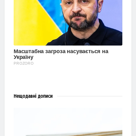
Нещодавні
дописи