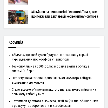
Мільйони на чиновників і “економія” на дітях:
що показали декларації керівництва Чорткова
Корупція
«Думала, що ще й сумки будуть»: відеозапис у справі
«кришування» порноофісів у Тернополі
Тернополянин за 3000 доларів обіцяв зняти з обліку в
системі “Оберіг”
Ексзаступника голови Тернопільської ОВА Ігоря Гайдука
відправили до колонії
Стало відоме ім’я почаївського депутата, якого піймали на
великому хабарі у Києві
Затримали депутата з Почаєва, який за $10 тис. обіцяв зняти
з розшуку та забронювати від мобілізації