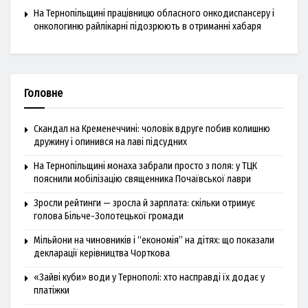
На Тернопільщині працівницю обласного онкодиспансеру і
онкологиню райлікарні підозрюють в отриманні хабаря
Головне
Скандал на Кременеччині: чоловік вдруге побив колишню
дружину і опинився на лаві підсудних
На Тернопільщині монаха забрали просто з поля: у ТЦК
пояснили мобілізацію священника Почаївської лаври
Зросли рейтинги — зросла й зарплата: скільки отримує
голова Більче-Золотецької громади
Мільйони на чиновників і “економія” на дітях: що показали
декларації керівництва Чорткова
«Зайві куби» води у Тернополі: хто насправді їх додає у
платіжки