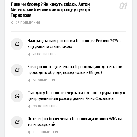
Пияк чи блогер? Як кажуть свідки, Антон
Метельський вчинив автотрощу у центрі
Тернополя
23 ПОШИРЕННЯ
Найкращі та найгірші школи Тернополя: Рейтинг 2025 з
відгуками та статистикою
78 ПОШИРЕННЯ
Біля цілющого джерела на Тернопільщині, де сектанти
проводять обряди, помер чоловік (Відео)
6 ПОШИРЕННЯ
Скандал у Тернополі: смерть військового хірурга знову в
центрі уваги після розслідування Яніни Соколової
90 ПОШИРЕННЯ
Як телефон бізнесмена з Тернопільщини вивів НАБУ на
топ-посадовців
113 ПОШИРЕННЯ