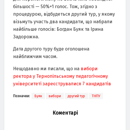
бiльшостi — 50%+1 голос. Тож, згiдно з
процедурою, вiдбудеться другий тур, у якому
вiзьмуть участь два кандидати, що набрали
найбiльше голосiв: Богдан Буяк та Ірина
Задорожна.
Дата другого туру буде оголошена
найближчим часом.
Нещодавно ми писали, що на
вибори
ректора у Тернопільському педагогічному
університеті зареєструвалися 7 кандидатів
Позначки:
Буяк
вибори
другий тур
ТНПУ
Коментарі