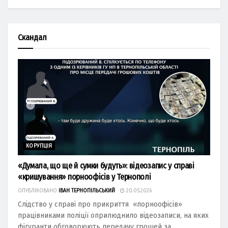
Скандал
КОРУПЦІЯ
«Думала, що ще й сумки будуть»: відеозапис у справі
«кришування» порноофісів у Тернополі
ОПУБЛІКОВАНО
ІВАН ТЕРНОПІЛЬСЬКИЙ
20.05.2026
Слідство у справі про прикриття «порноофісів»
працівниками поліції оприлюднило відеозаписи, на яких
фігуранти обговорюють передачу грошей за...