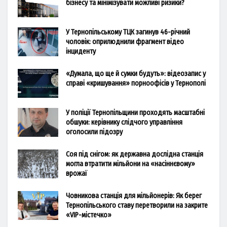
бізнесу та мінімізувати можливі ризики?
У Тернопільському ТЦК загинув 46-річний
чоловік: оприлюднили фрагмент відео
інциденту
«Думала, що ще й сумки будуть»: відеозапис у
справі «кришування» порноофісів у Тернополі
У поліції Тернопільщини проходять масштабні
обшуки: керівнику слідчого управління
оголосили підозру
Соя під снігом: як державна дослідна станція
могла втратити мільйони на «насіннєвому»
врожаї
Човникова станція для мільйонерів: Як берег
Тернопільського ставу перетворили на закрите
«VIP-містечко»