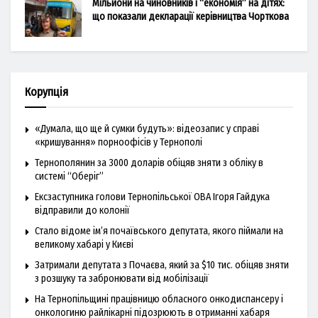
Мільйони на чиновників і “економія” на дітях:
що показали декларації керівництва Чорткова
Корупція
«Думала, що ще й сумки будуть»: відеозапис у справі
«кришування» порноофісів у Тернополі
Тернополянин за 3000 доларів обіцяв зняти з обліку в
системі “Оберіг”
Ексзаступника голови Тернопільської ОВА Ігоря Гайдука
відправили до колонії
Стало відоме ім’я почаївського депутата, якого піймали на
великому хабарі у Києві
Затримали депутата з Почаєва, який за $10 тис. обіцяв зняти
з розшуку та забронювати від мобілізації
На Тернопільщині працівницю обласного онкодиспансеру і
онкологиню райлікарні підозрюють в отриманні хабаря