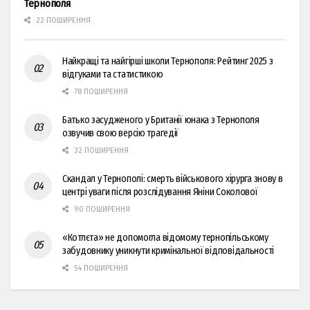
Тернополя
22 ПОШИРЕННЯ
Найкращі та найгірші школи Тернополя: Рейтинг 2025 з
відгуками та статистикою
78 ПОШИРЕННЯ
Батько засудженого у Британії юнака з Тернополя
озвучив свою версію трагедії
32 ПОШИРЕННЯ
Скандал у Тернополі: смерть військового хірурга знову в
центрі уваги після розслідування Яніни Соколової
90 ПОШИРЕННЯ
«Котлєта» не допомогла відомому тернопільському
забудовнику уникнути кримінальної відповідальності
54 ПОШИРЕННЯ