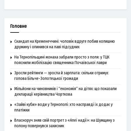
Головне
Скандал на Кременеччині: чоловік вдруге побив колишню
дружину і опинився на лаві підсудних
На Тернопільщині монаха забрали просто з поля: у ТЦК
пояснили мобілізацію священника Почаївської лаври
Зросли рейтинги — зросла й зарплата: скільки отримує
голова Більче-Золотецької громади
Мільйони на чиновників і “економія” на дітях: що показали
декларації керівництва Чорткова
«Зайві куби» води у Тернополі: хто насправді їх додає у
платіжки
Власноруч зняв свій портрет з «Алеї надії»: на Шумщину з
полону повернувся захисник