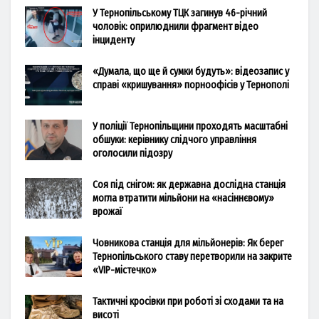
У Тернопільському ТЦК загинув 46-річний
чоловік: оприлюднили фрагмент відео
інциденту
«Думала, що ще й сумки будуть»: відеозапис у
справі «кришування» порноофісів у Тернополі
У поліції Тернопільщини проходять масштабні
обшуки: керівнику слідчого управління
оголосили підозру
Соя під снігом: як державна дослідна станція
могла втратити мільйони на «насіннєвому»
врожаї
Човникова станція для мільйонерів: Як берег
Тернопільського ставу перетворили на закрите
«VIP-містечко»
Тактичні кросівки при роботі зі сходами та на
висоті