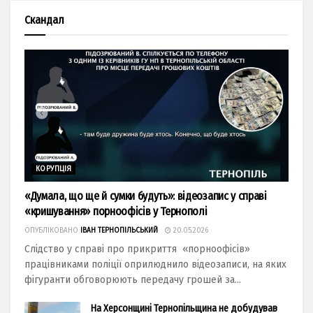
Скандал
КОРУПЦІЯ
«Думала, що ще й сумки будуть»: відеозапис у справі
«кришування» порноофісів у Тернополі
ОПУБЛІКОВАНО
ІВАН ТЕРНОПІЛЬСЬКИЙ
20.05.2026
Слідство у справі про прикриття «порноофісів»
працівниками поліції оприлюднило відеозаписи, на яких
фігуранти обговорюють передачу грошей за...
На Херсонщині Тернопільщина не добудував