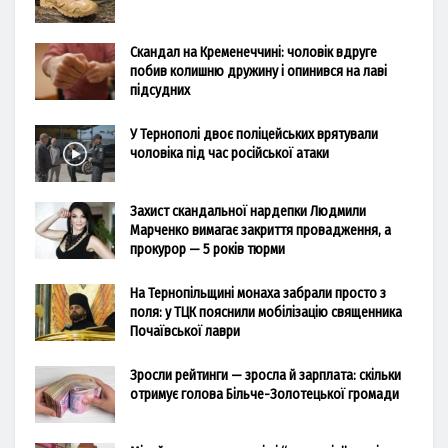
Скандал на Кременеччині: чоловік вдруге
побив колишню дружину і опинився на лаві
підсудних
У Тернополі двоє поліцейських врятували
чоловіка під час російської атаки
Захист скандальної нардепки Людмили
Марченко вимагає закриття провадження, а
прокурор — 5 років тюрми
На Тернопільщині монаха забрали просто з
поля: у ТЦК пояснили мобілізацію священника
Почаївської лаври
Зросли рейтинги — зросла й зарплата: скільки
отримує голова Більче-Золотецької громади