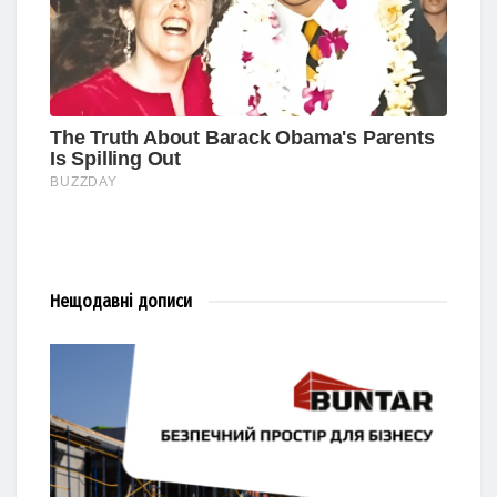
Нещодавні
дописи