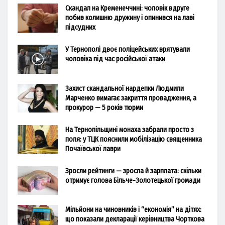
Скандал на Кременеччині: чоловік вдруге
побив колишню дружину і опинився на лаві
підсудних
У Тернополі двоє поліцейських врятували
чоловіка під час російської атаки
Захист скандальної нардепки Людмили
Марченко вимагає закриття провадження, а
прокурор — 5 років тюрми
На Тернопільщині монаха забрали просто з
поля: у ТЦК пояснили мобілізацію священника
Почаївської лаври
Зросли рейтинги — зросла й зарплата: скільки
отримує голова Більче-Золотецької громади
Мільйони на чиновників і “економія” на дітях:
що показали декларації керівництва Чорткова