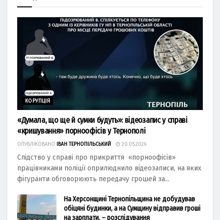
КОРУПЦІЯ
«Думала, що ще й сумки будуть»: відеозапис у справі
«кришування» порноофісів у Тернополі
ОПУБЛІКОВАНО
ІВАН ТЕРНОПІЛЬСЬКИЙ
20.05.2026
Слідство у справі про прикриття «порноофісів»
працівниками поліції оприлюднило відеозаписи, на яких
фігуранти обговорюють передачу грошей за...
На Херсонщині Тернопільщина не добудував
обіцяні будинки, а на Сумщину відправив гроші
на зарплати, – розслідування