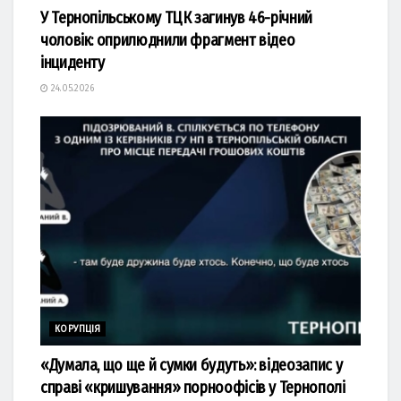
У Тернопільському ТЦК загинув 46-річний
чоловік: оприлюднили фрагмент відео
інциденту
24.05.2026
КОРУПЦІЯ
«Думала, що ще й сумки будуть»: відеозапис у
справі «кришування» порноофісів у Тернополі