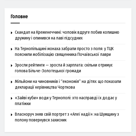
Головне
Скандал на Кременеччині: чоловік вдруге побив колишню
дружину і опинився на лаві підсудних
На Тернопільщині монаха забрали просто з поля: у ТЦК
пояснили мобілізацію священника Почаївської лаври
Зросли рейтинги — зросла й зарплата: скільки отримує
голова Більче-Золотецької громади
Мільйони на чиновників і “економія” на дітях: що показали
декларації керівництва Чорткова
«Зайві куби» води у Тернополі: хто насправді їх додає у
платіжки
Власноруч зняв свій портрет з «Алеї надії»: на Шумщину з
полону повернувся захисник