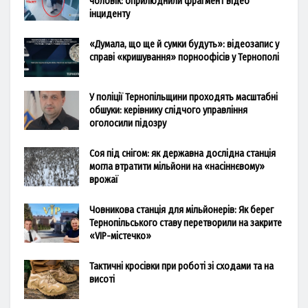
чоловік: оприлюднили фрагмент відео
інциденту
«Думала, що ще й сумки будуть»: відеозапис у
справі «кришування» порноофісів у Тернополі
У поліції Тернопільщини проходять масштабні
обшуки: керівнику слідчого управління
оголосили підозру
Соя під снігом: як державна дослідна станція
могла втратити мільйони на «насіннєвому»
врожаї
Човникова станція для мільйонерів: Як берег
Тернопільського ставу перетворили на закрите
«VIP-містечко»
Тактичні кросівки при роботі зі сходами та на
висоті