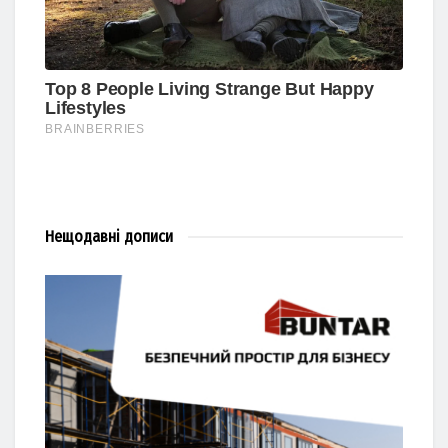
Нещодавні
дописи