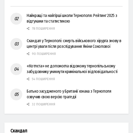
Найкращі та найгірші школи Тернополя: Рейтинг 2025 з
відгуками та статистикою
78 ПОШИРЕННЯ
Скандал у Тернополі: смерть військового хірурга знову в
центрі уваги після розслідування Яніни Соколової
90 ПОШИРЕННЯ
«Котлєта» не допомогла відомому тернопільському
забудовнику уникнути кримінальної відповідальності
54 ПОШИРЕННЯ
Батько засудженого у Британії юнака з Тернополя
озвучив свою версію трагедії
32 ПОШИРЕННЯ
Скандал