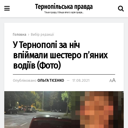
Головна
Вибір редакції
У Тернополі за ніч
впіймали шестеро п’яних
водіїв (Фото)
A
Опубліковано
ОЛЬГА ТІСЕНКО
17.08.2021
A