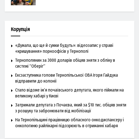
Корупція
«Думала, що ще й сумки будуть»: відеозапис у справі
«кришування» порноофісів у Тернополі
Тернополянин за 3000 доларів обіцяв зняти з обліку в
системі “Оберіг”
Ексзаступника голови Тернопільської ОВА Ігоря Гайдука
відправили до колонії
Стало відоме ім’я почаївського депутата, якого піймали на
великому хабарі у Києві
Затримали депутата з Почаєва, який за $10 тис. обіцяв зняти
з розшуку та забронювати від мобілізації
На Тернопільщині працівницю обласного онкодиспансеру і
онкологиню райлікарні підозрюють в отриманні хабаря