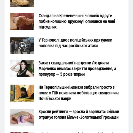
Скандал на Кременеччині: чоловік вдруге
побив колишню дружину і опинився на лаві
підсудних
У Тернополі двоє поліцейських врятували
чоловіка під час російської атаки
Захист скандальної нардепки Людмили
Марченко вимагає закриття провадження, а
прокурор — 5 років тюрми
На Тернопільщині монаха забрали просто з
поля: у ТЦК пояснили мобілізацію священника
Почаївської лаври
Зросли рейтинги — зросла й зарплата: скільки
отримує голова Більче-Золотецької громади