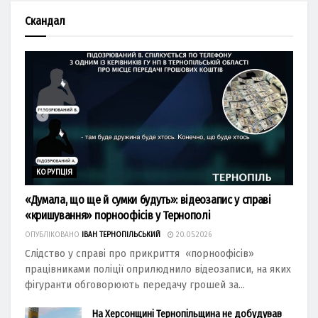
Скандал
КОРУПЦІЯ
«Думала, що ще й сумки будуть»: відеозапис у справі
«кришування» порноофісів у Тернополі
ОПУБЛІКОВАНО
ІВАН ТЕРНОПІЛЬСЬКИЙ
20.05.2026
Слідство у справі про прикриття «порноофісів»
працівниками поліції оприлюднило відеозаписи, на яких
фігуранти обговорюють передачу грошей за...
На Херсонщині Тернопільщина не добудував