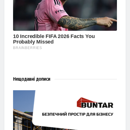
Нещодавні
дописи