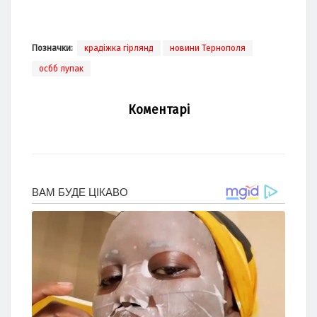
Позначки:
крадіжка гірлянд
новини Тернополя
осбб лупак
Коментарі