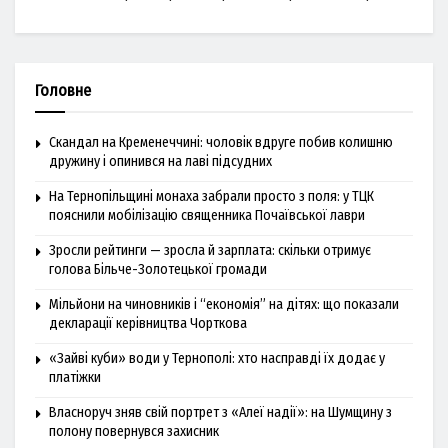
Головне
Скандал на Кременеччині: чоловік вдруге побив колишню
дружину і опинився на лаві підсудних
На Тернопільщині монаха забрали просто з поля: у ТЦК
пояснили мобілізацію священника Почаївської лаври
Зросли рейтинги — зросла й зарплата: скільки отримує
голова Більче-Золотецької громади
Мільйони на чиновників і “економія” на дітях: що показали
декларації керівництва Чорткова
«Зайві куби» води у Тернополі: хто насправді їх додає у
платіжки
Власноруч зняв свій портрет з «Алеї надії»: на Шумщину з
полону повернувся захисник