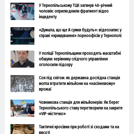
У Тернопільському ТЦК загинув 46-річний
чоловік: оприлюднили фрагмент відео
інциденту
«Думала, що ще й сумки будуть»: відеозапис у
справі «кришування» порноофісів у Тернополі
У поліції Тернопільщини проходять масштабні
обшуки: керівнику слідчого управління
оголосили підозру
Соя під снігом: як державна дослідна станція
могла втратити мільйони на «насіннєвому»
врожаї
Човникова станція для мільйонерів: Як берег
Тернопільського ставу перетворили на закрите
«VIP-містечко»
Тактичні кросівки при роботі зі сходами та на
висоті