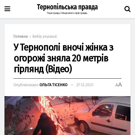
Головна
Вибір редакції
У Тернополі вночі жінка з
огорожі зняла 20 метрів
гірлянд (Відео)
A
Опубліковано
ОЛЬГА ТІСЕНКО
27.12.2021
A