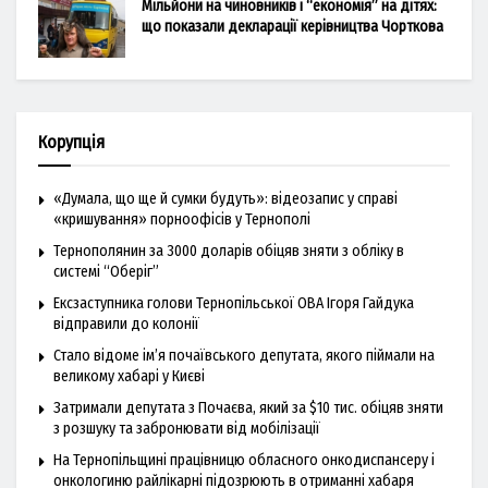
Мільйони на чиновників і “економія” на дітях:
що показали декларації керівництва Чорткова
Корупція
«Думала, що ще й сумки будуть»: відеозапис у справі
«кришування» порноофісів у Тернополі
Тернополянин за 3000 доларів обіцяв зняти з обліку в
системі “Оберіг”
Ексзаступника голови Тернопільської ОВА Ігоря Гайдука
відправили до колонії
Стало відоме ім’я почаївського депутата, якого піймали на
великому хабарі у Києві
Затримали депутата з Почаєва, який за $10 тис. обіцяв зняти
з розшуку та забронювати від мобілізації
На Тернопільщині працівницю обласного онкодиспансеру і
онкологиню райлікарні підозрюють в отриманні хабаря