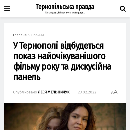
Головна
Новини
У Тернополі відбудеться
показ найочікуванішого
фільму року та дискусійна
панель
A
Опубліковано
ЛЕСЯ МЕЛЬНИЧУК
23.02.2022
A