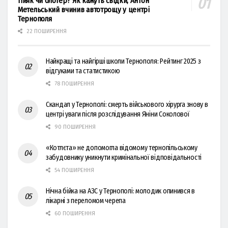
Пияк чи блогер? Як кажуть свідки, Антон
Метельський вчинив автотрощу у центрі
Тернополя
22 ПОШИРЕННЯ
Найкращі та найгірші школи Тернополя: Рейтинг 2025 з
відгуками та статистикою
78 ПОШИРЕННЯ
Скандал у Тернополі: смерть військового хірурга знову в
центрі уваги після розслідування Яніни Соколової
90 ПОШИРЕННЯ
«Котлєта» не допомогла відомому тернопільському
забудовнику уникнути кримінальної відповідальності
54 ПОШИРЕННЯ
Нічна бійка на АЗС у Тернополі: молодик опинився в
лікарні з переломом черепа
60 ПОШИРЕННЯ