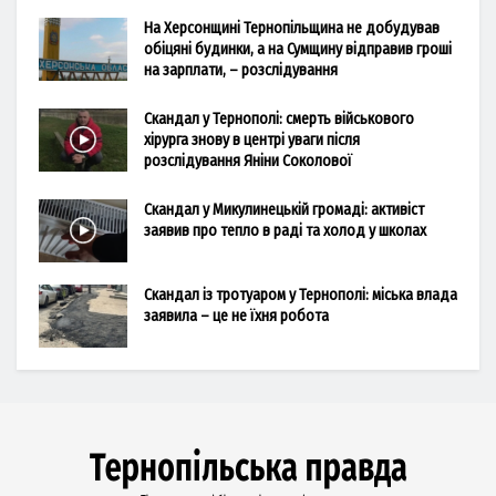
На Херсонщині Тернопільщина не добудував
обіцяні будинки, а на Сумщину відправив гроші
на зарплати, – розслідування
Скандал у Тернополі: смерть військового
хірурга знову в центрі уваги після
розслідування Яніни Соколової
Скандал у Микулинецькій громаді: активіст
заявив про тепло в раді та холод у школах
Скандал із тротуаром у Тернополі: міська влада
заявила – це не їхня робота