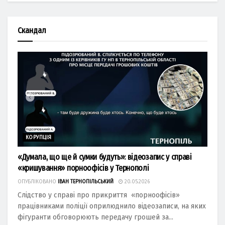
Скандал
КОРУПЦІЯ
«Думала, що ще й сумки будуть»: відеозапис у справі
«кришування» порноофісів у Тернополі
ОПУБЛІКОВАНО
ІВАН ТЕРНОПІЛЬСЬКИЙ
20.05.2026
Слідство у справі про прикриття «порноофісів»
працівниками поліції оприлюднило відеозаписи, на яких
фігуранти обговорюють передачу грошей за...