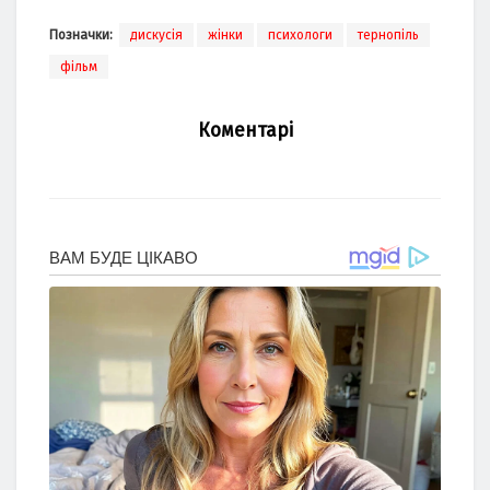
Позначки:
дискусія
жінки
психологи
тернопіль
фільм
Коментарі