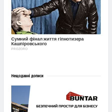
Нещодавні
дописи