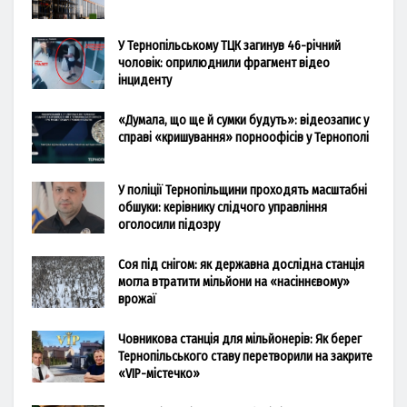
У Тернопільському ТЦК загинув 46-річний
чоловік: оприлюднили фрагмент відео
інциденту
«Думала, що ще й сумки будуть»: відеозапис у
справі «кришування» порноофісів у Тернополі
У поліції Тернопільщини проходять масштабні
обшуки: керівнику слідчого управління
оголосили підозру
Соя під снігом: як державна дослідна станція
могла втратити мільйони на «насіннєвому»
врожаї
Човникова станція для мільйонерів: Як берег
Тернопільського ставу перетворили на закрите
«VIP-містечко»