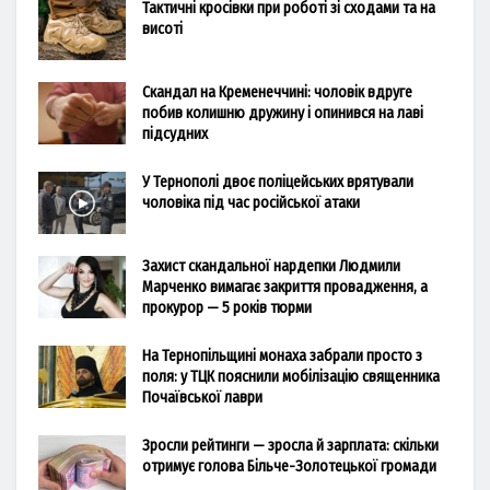
Тактичні кросівки при роботі зі сходами та на
висоті
Скандал на Кременеччині: чоловік вдруге
побив колишню дружину і опинився на лаві
підсудних
У Тернополі двоє поліцейських врятували
чоловіка під час російської атаки
Захист скандальної нардепки Людмили
Марченко вимагає закриття провадження, а
прокурор — 5 років тюрми
На Тернопільщині монаха забрали просто з
поля: у ТЦК пояснили мобілізацію священника
Почаївської лаври
Зросли рейтинги — зросла й зарплата: скільки
отримує голова Більче-Золотецької громади