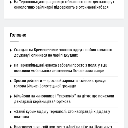
На Тернопільщині працівницю обласного онкодиспансеру і
онкологиню райлікарні підозрюють в отриманні хабаря
Головне
Скандал на Кременеччині: чоловік вдруге побив колишню
дружину і опинився на лаві підсудних
На Тернопільщині монаха забрали просто з поля: у ТЦК
пояснили мобілізацію священника Почаївської лаври
Зросли рейтинги — зросла й зарплата: скільки отримує
голова Більче-Золотецької громади
Мільйони на чиновників і “економія” на дітях: що показали
декларації керівництва Чорткова
«Зайві куби» води у Тернополі: хто насправді їх додає у
платіжки
Власноруч зняв свій портрет з «Алеї надії»: на Шумщину з