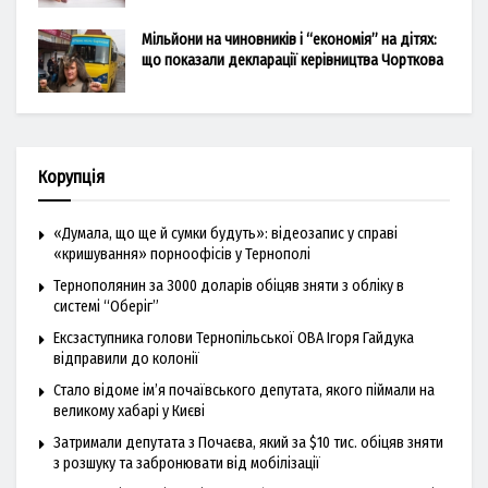
Мільйони на чиновників і “економія” на дітях:
що показали декларації керівництва Чорткова
Корупція
«Думала, що ще й сумки будуть»: відеозапис у справі
«кришування» порноофісів у Тернополі
Тернополянин за 3000 доларів обіцяв зняти з обліку в
системі “Оберіг”
Ексзаступника голови Тернопільської ОВА Ігоря Гайдука
відправили до колонії
Стало відоме ім’я почаївського депутата, якого піймали на
великому хабарі у Києві
Затримали депутата з Почаєва, який за $10 тис. обіцяв зняти
з розшуку та забронювати від мобілізації