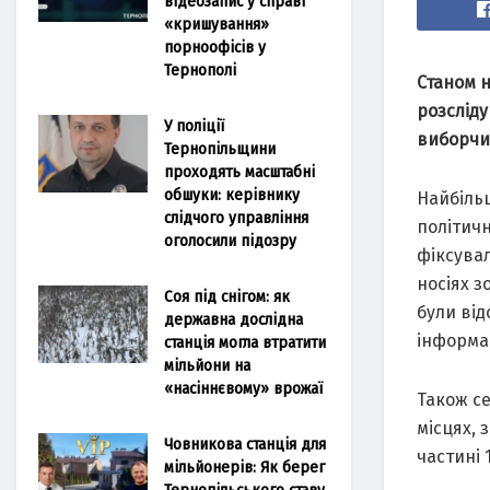
відеозапис у справі
«кришування»
порноофісів у
Тернополі
Станом 
розслід
У поліції
виборчи
Тернопільщини
проходять масштабні
обшуки: керівнику
Найбіль
слідчого управління
політич
оголосили підозру
фіксува
носіях з
Соя під снігом: як
були від
державна дослідна
інформац
станція могла втратити
мільйони на
«насіннєвому» врожаї
Також се
місцях, 
Човникова станція для
частині 
мільйонерів: Як берег
Тернопільського ставу