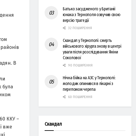
Батько засудженого у Британії
едення
юнака з Тернополя озвучив свою
версію трагедії
32 ПОШИРЕННЯ
том
Скандал у Тернополі: смерть
військового хірурга знову в центрі
 районів
уваги після розслідування Яніни
Соколової
адян. В
90 ПОШИРЕННЯ
Нічна бійка на АЗС у Тернополі:
ли
молодик опинився в лікарні з
х була
переломом черепа
ликом
60 ПОШИРЕННЯ
60 ККУ –
Скандал
кі вже
кі