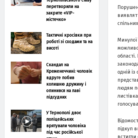
перетворили на
Порушен
закрите «VIP-
виявляти
містечко»
спільних
Тактичні кросівки при
Минулої
роботі зі сходами та на
можливо
висоті
області
законод
Скандал на
Кременеччині: чоловік
одній із
вдруге побив
предста
колишню дружину і
людям по
опинився на лаві
листівка
підсудних
голосува
У Тернополі двоє
поліцейських
Відомост
врятували чоловіка
підкуп в
під час російської
встигли 