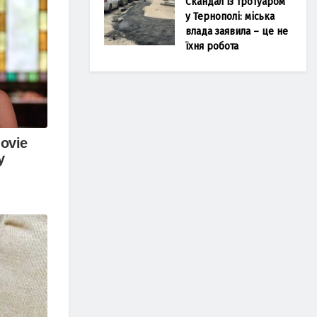
Скандал із тротуаром
у Тернополі: міська
влада заявила – це не
їхня робота