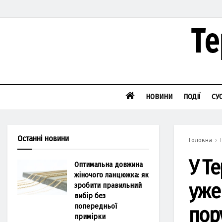
НОВИНИ
ПОДІЇ
СУ
Останні новини
Головна
У Т
Оптимальна довжина
жіночого ланцюжка: як
уже
зробити правильний
вибір без
попередньої
пор
примірки