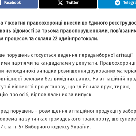
Facebook
Twitter
Telegr
на 7 жовтня правоохоронці внесли до Єдиного реєстру до
увань відомості за трьома правопорушеннями, пов’язаним
м процесом та склали 22 адмінпротоколи.
ше порушень стосується ведення передвиборної агітації
ними партіями та кандидатами у депутати. Правоохоронці
ли непоодинокі випадки розміщення друкованих матеріал
овнішньої реклами без вихідних даних. На агітаційній про
сутні відомості про установу, що здійснила друк, тираж,
ію про осіб, відповідальних за випуск.
ред порушень – розміщення агітаційної продукції у забо
зокрема на зупинках громадського транспорту, що супер
17 статті 57 Виборчого кодексу України.