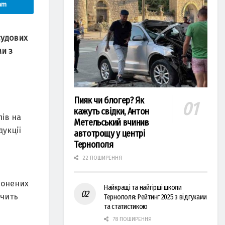
am
судових
и з
Пияк чи блогер? Як
кажуть свідки, Антон
ів на
Метельський вчинив
дукції
автотрощу у центрі
Тернополя
22 ПОШИРЕННЯ
ронених
Найкращі та найгірші школи
ечить
Тернополя: Рейтинг 2025 з відгуками
та статистикою
78 ПОШИРЕННЯ