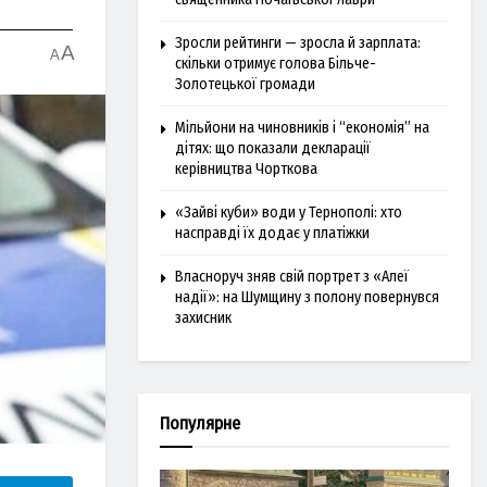
Зросли рейтинги — зросла й зарплата:
A
A
скільки отримує голова Більче-
Золотецької громади
Мільйони на чиновників і “економія” на
дітях: що показали декларації
керівництва Чорткова
«Зайві куби» води у Тернополі: хто
насправді їх додає у платіжки
Власноруч зняв свій портрет з «Алеї
надії»: на Шумщину з полону повернувся
захисник
Популярне