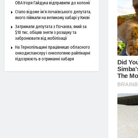
ОВА Ігоря Гайдука відправили до колонії
Стало відоме ім’я почаївського депутата,
якого піймали на великому хабарі у Києві
Затримали депутата з Почаєва, який за
$10 тис. обіцяв зняти з розшуку та
забронювати від мобілізації
На Тернопільщині працівницю обласного
онкодиспансеру і онкологиню райлікарні
підозрюють в отриманні хабаря