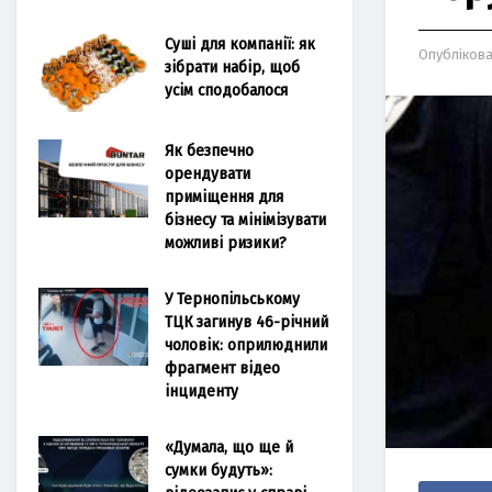
Суші для компанії: як
Опубліков
зібрати набір, щоб
усім сподобалося
Як безпечно
орендувати
приміщення для
бізнесу та мінімізувати
можливі ризики?
У Тернопільському
ТЦК загинув 46-річний
чоловік: оприлюднили
фрагмент відео
інциденту
«Думала, що ще й
сумки будуть»: