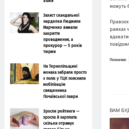
атаки
можуть б
Захист скандальної
нардепки Людмили
Правоохо
Марченко вимагає
рамках ч
закриття
вдавати
провадження, а
повідомл
прокурор — 5 років
тюрми
Позначки:
На Тернопільщині
монаха забрали просто
з поля: у ТЦК пояснили
мобілізацію
священника
Почаївської лаври
Зросли рейтинги —
зросла й зарплата:
скільки отримує