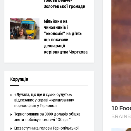
голова Більче-
Золотецької громади
Мільйони на
чиновників і
“економія” на дітях:
що показали
декларації
керівництва Чорткова
Корупція
«Думала, що ще й сумки будуть»:
відеозапис у справі «кришування»
порноофісів у Тернополі
Тернополянин за 3000 доларів обіцяв
зняти з обліку в системі “Оберіг”
Ексзаступника голови Тернопільської