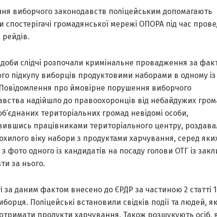
ня виборчого законодавств поліцейським допомагають
 спостерігачі громадянської мережі ОПОРА під час пров
 рейдів.
 доби слідчі розпочали кримінальне провадження за фак
го підкупу виборців продуктовими наборами в одному із
. Повідомлення про ймовірне порушення виборчого
авства надійшло до правоохоронців від небайдужих гром
 об’єднаних територіальних громад невідомі особи,
вившись працівниками територіального центру, роздава
хилого віку набори з продуктами харчування, серед яки
 з фото одного із кандидатів на посаду голови ОТГ із зак
ти за нього.
і за даним фактом внесено до ЄРДР за частиною 2 статті 1
иборця. Поліцейські встановили свідків події та людей, я
отримати продукти харчування. Також розшукують осіб, я