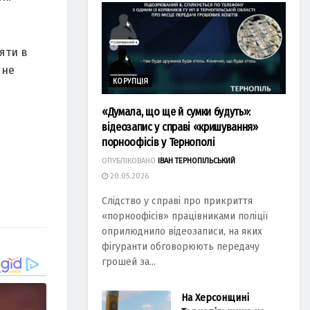
яти в
 не
КОРУПЦІЯ
«Думала, що ще й сумки будуть»:
відеозапис у справі «кришування»
порноофісів у Тернополі
ОПУБЛІКОВАНО
ІВАН ТЕРНОПІЛЬСЬКИЙ
20.05.2026
Слідство у справі про прикриття
«порноофісів» працівниками поліції
оприлюднило відеозаписи, на яких
фігуранти обговорюють передачу
грошей за...
На Херсонщині