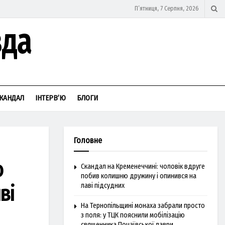
П’ятниця, 7 Серпня, 2026
КАНДАЛ
ІНТЕРВ’Ю
БЛОГИ
Головне
о
Скандал на Кременеччині: чоловік вдруге
побив колишню дружину і опинився на
ві
лаві підсудних
На Тернопільщині монаха забрали просто
з поля: у ТЦК пояснили мобілізацію
священника Почаївської лаври