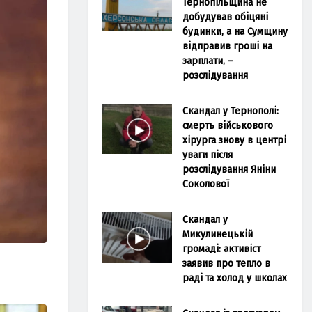
Тернопільщина не
добудував обіцяні
будинки, а на Сумщину
відправив гроші на
зарплати, –
розслідування
Скандал у Тернополі:
смерть військового
хірурга знову в центрі
уваги після
розслідування Яніни
Соколової
Скандал у
Микулинецькій
громаді: активіст
заявив про тепло в
раді та холод у школах