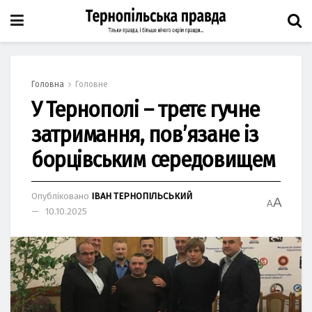
Головна
Головне
У Тернополі – третє гучне
затримання, пов’язане із
борцівським середовищем
Опубліковано
ІВАН ТЕРНОПІЛЬСЬКИЙ
A
A
10.10.2025