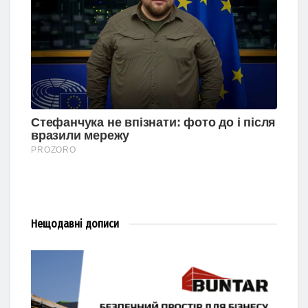
Нещодавні
дописи