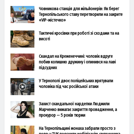
Човникова станція для мільйонерів: Як берег
Тернопільського ставу перетворили на закрите
«VIP-містечко»
Тактичні кросівки при роботі зі сходами та на
висоті
Скандал на Кременеччині: чоловік вдруге
побив колишню дружину і опинився на лаві
підсудних
У Тернополі двоє поліцейських врятували
чоловіка під час російської атаки
Захист скандальної нардепки Людмили
Марченко вимагає закриття провадження, а
прокурор — 5 років тюрми
На Тернопільщині монаха забрали просто з