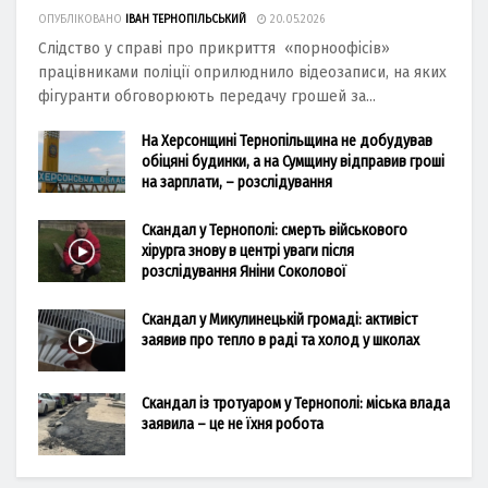
ОПУБЛІКОВАНО
ІВАН ТЕРНОПІЛЬСЬКИЙ
20.05.2026
Слідство у справі про прикриття «порноофісів»
працівниками поліції оприлюднило відеозаписи, на яких
фігуранти обговорюють передачу грошей за...
На Херсонщині Тернопільщина не добудував
обіцяні будинки, а на Сумщину відправив гроші
на зарплати, – розслідування
Скандал у Тернополі: смерть військового
хірурга знову в центрі уваги після
розслідування Яніни Соколової
Скандал у Микулинецькій громаді: активіст
заявив про тепло в раді та холод у школах
Скандал із тротуаром у Тернополі: міська влада
заявила – це не їхня робота