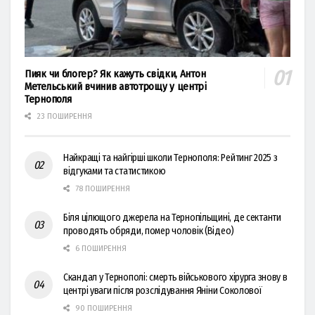
Пияк чи блогер? Як кажуть свідки, Антон
Метельський вчинив автотрощу у центрі
Тернополя
23 ПОШИРЕННЯ
Найкращі та найгірші школи Тернополя: Рейтинг 2025 з
відгуками та статистикою
78 ПОШИРЕННЯ
Біля цілющого джерела на Тернопільщині, де сектанти
проводять обряди, помер чоловік (Відео)
6 ПОШИРЕННЯ
Скандал у Тернополі: смерть військового хірурга знову в
центрі уваги після розслідування Яніни Соколової
90 ПОШИРЕННЯ