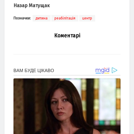
Назар Матущак
Позначки:
дитина
реабілітація
центр
Коментарі