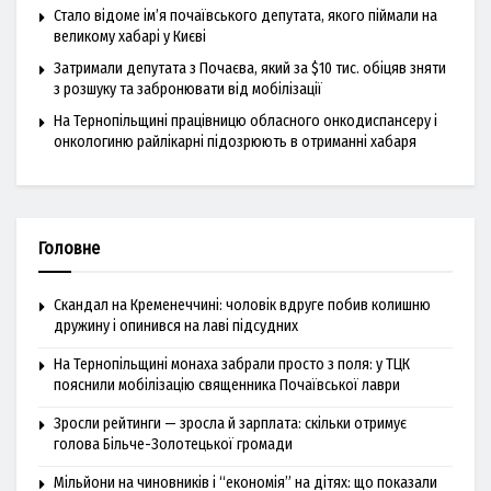
Стало відоме ім’я почаївського депутата, якого піймали на
великому хабарі у Києві
Затримали депутата з Почаєва, який за $10 тис. обіцяв зняти
з розшуку та забронювати від мобілізації
На Тернопільщині працівницю обласного онкодиспансеру і
онкологиню райлікарні підозрюють в отриманні хабаря
Головне
Скандал на Кременеччині: чоловік вдруге побив колишню
дружину і опинився на лаві підсудних
На Тернопільщині монаха забрали просто з поля: у ТЦК
пояснили мобілізацію священника Почаївської лаври
Зросли рейтинги — зросла й зарплата: скільки отримує
голова Більче-Золотецької громади
Мільйони на чиновників і “економія” на дітях: що показали