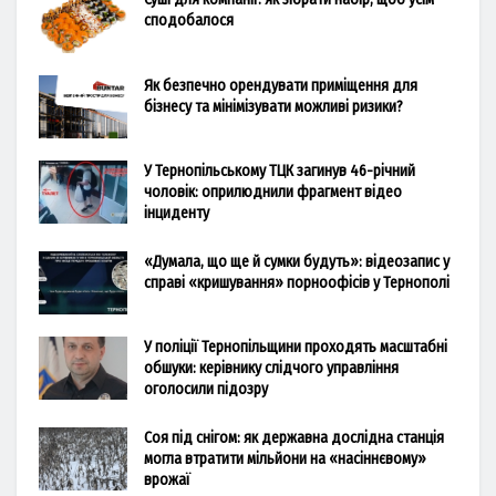
сподобалося
Як безпечно орендувати приміщення для
бізнесу та мінімізувати можливі ризики?
У Тернопільському ТЦК загинув 46-річний
чоловік: оприлюднили фрагмент відео
інциденту
«Думала, що ще й сумки будуть»: відеозапис у
справі «кришування» порноофісів у Тернополі
У поліції Тернопільщини проходять масштабні
обшуки: керівнику слідчого управління
оголосили підозру
Соя під снігом: як державна дослідна станція
могла втратити мільйони на «насіннєвому»
врожаї