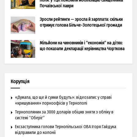
поля: у ТЦК пояснили мобілізацію священника
Почаївської лаври
Зросли рейтинги — зросла й зарплата: скільки
отримує голова Більче-Золотецької громади
Мільйони на чиновників і “економія” на дітях:
що показали декларації керівництва Чорткова
Корупція
«Думала, що ще й сумки будуть»: відеозапис у справі
«кришування» порноофісів у Тернополі
Тернополянин за 3000 доларів обіцяв зняти з обліку в
системі “Оберіг”
Ексзаступника голови Тернопільської ОВА Ігоря Гайдука
відправили до колонії