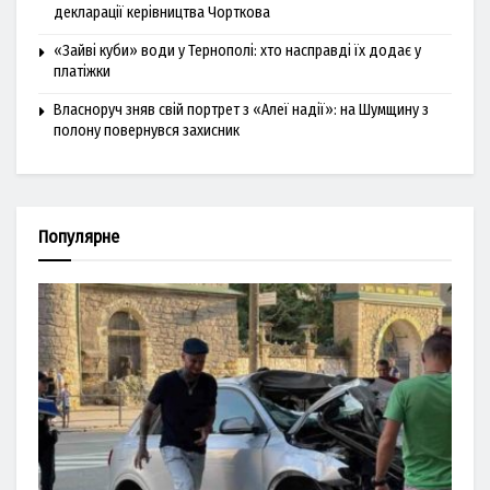
декларації керівництва Чорткова
«Зайві куби» води у Тернополі: хто насправді їх додає у
платіжки
Власноруч зняв свій портрет з «Алеї надії»: на Шумщину з
полону повернувся захисник
Популярне