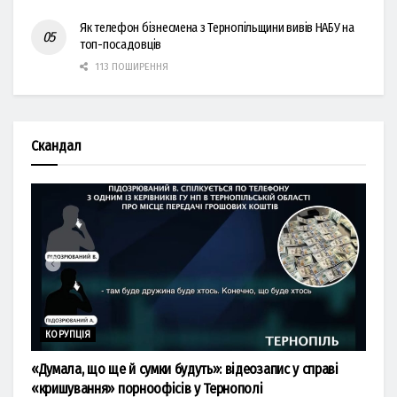
Як телефон бізнесмена з Тернопільщини вивів НАБУ на
топ-посадовців
113 ПОШИРЕННЯ
Скандал
КОРУПЦІЯ
«Думала, що ще й сумки будуть»: відеозапис у справі
«кришування» порноофісів у Тернополі