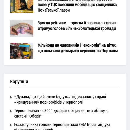
поля: у ТЦК пояснили мобілізацію священника
Почаївської лаври
Зросли рейтинги — зросла й зарплата: скільки
отримує голова Більче-Золотецької громади
Мільйони на чиновників і “економія” на дітях:
що показали декларації керівництва Чорткова
Корупція
«Думала, що ще й сумки будуть»: відеозапис у справі
«кришування» порноофісів у Тернополі
Тернополянин за 3000 доларів обіцяв зняти з обліку в
системі “Оберіг”
Ексзаступника голови Тернопільської ОВА Ігоря Гайдука