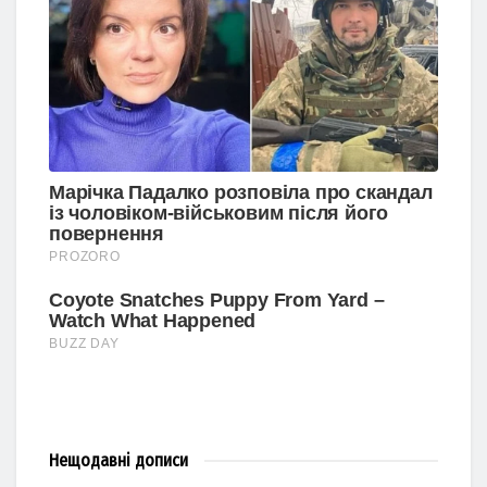
Нещодавні
дописи