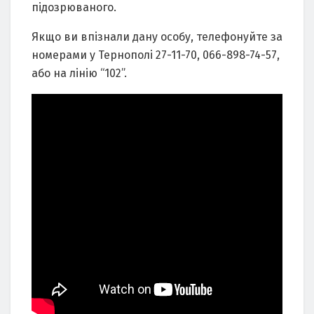
підозрюваного.
Якщо ви впізнали дану особу, телефонуйте за
номерами у Тернополі 27-11-70, 066-898-74-57,
або на лінію “102”.