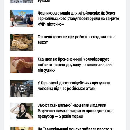
врожаї
Човникова станція для мільйонерів: Як берег
Тернопільського ставу перетворили на закрите
«VIP-містечко»
Тактичні кросівки при роботі зі сходами та на
висоті
Скандал на Кременеччині: чоловік вдруге
побив колишню дружину і опинився на лаві
підсудних
У Тернополі двоє поліцейських врятували
чоловіка під час російської атаки
Захист скандальної нардепки Людмили
Марченко вимагає закриття провадження, а
прокурор — 5 років тюрми
На Тернопільщині монаха забрали просто з