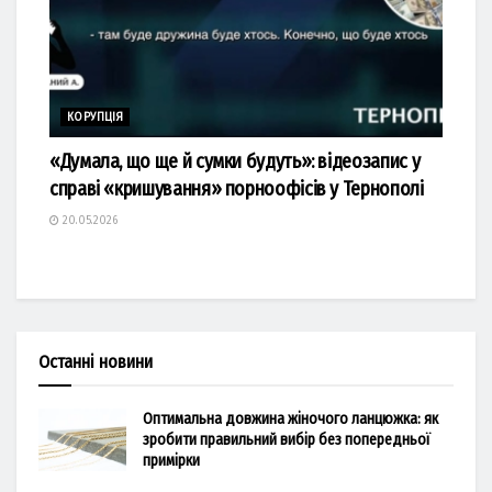
КОРУПЦІЯ
«Думала, що ще й сумки будуть»: відеозапис у
справі «кришування» порноофісів у Тернополі
20.05.2026
Останні новини
Оптимальна довжина жіночого ланцюжка: як
зробити правильний вибір без попередньої
примірки