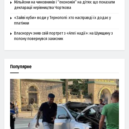
Мільйони на чиновників і “економія” на дітях: що показали
декларації керівництва Чорткова
«Зайві куби» води у Тернополі: хто насправді їх додає у
платіжки
Власноруч зняв свій портрет з «Алеї надії»: на Шумщину з
полону повернувся захисник
Популярне