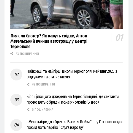
Пияк чи блогер? Як кажуть свідки, Антон
Метельський вчинив автотрощу у центрі
Тернополя
23 ПОШИРЕННЯ
Найкращі та найгірші школи Тернополя: Рейтинг 2025 з
відгуками та статистикою
78 ПОШИРЕННЯ
Біля цілющого джерела на Тернопільщині, де сектанти
проводять обряди, помер чоловік (Відео)
6 ПОШИРЕННЯ
“Мені набридла брехня Василя Бойка” — у Почаєві люди
покидають партію “Слуга народу”