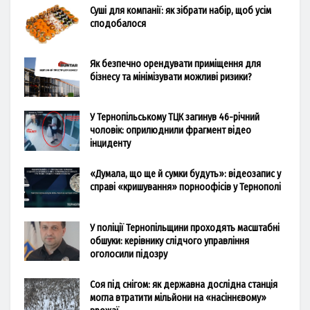
Суші для компанії: як зібрати набір, щоб усім
сподобалося
Як безпечно орендувати приміщення для
бізнесу та мінімізувати можливі ризики?
У Тернопільському ТЦК загинув 46-річний
чоловік: оприлюднили фрагмент відео
інциденту
«Думала, що ще й сумки будуть»: відеозапис у
справі «кришування» порноофісів у Тернополі
У поліції Тернопільщини проходять масштабні
обшуки: керівнику слідчого управління
оголосили підозру
Соя під снігом: як державна дослідна станція
могла втратити мільйони на «насіннєвому»