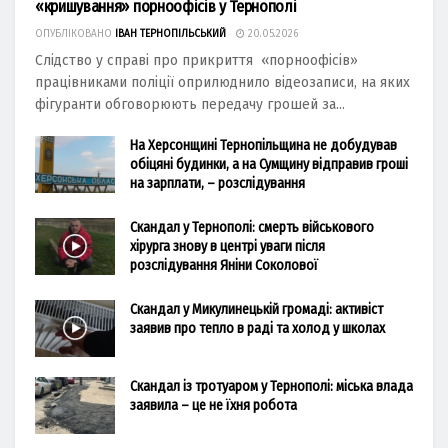
«кришування» порноофісів у Тернополі
ОПУБЛІКОВАНО
ІВАН ТЕРНОПІЛЬСЬКИЙ
20.05.2026
Слідство у справі про прикриття «порноофісів»
працівниками поліції оприлюднило відеозаписи, на яких
фігуранти обговорюють передачу грошей за...
На Херсонщині Тернопільщина не добудував
обіцяні будинки, а на Сумщину відправив гроші
на зарплати, – розслідування
Скандал у Тернополі: смерть військового
хірурга знову в центрі уваги після
розслідування Яніни Соколової
Скандал у Микулинецькій громаді: активіст
заявив про тепло в раді та холод у школах
Скандал із тротуаром у Тернополі: міська влада
заявила – це не їхня робота