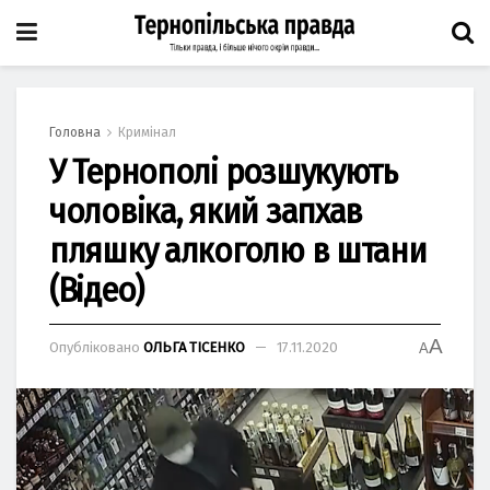
Головна
Кримінал
У Тернополі розшукують
чоловіка, який запхав
пляшку алкоголю в штани
(Відео)
A
Опубліковано
ОЛЬГА ТІСЕНКО
17.11.2020
A