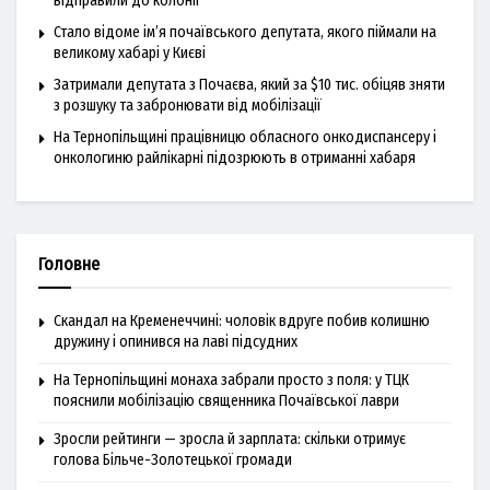
відправили до колонії
Стало відоме ім’я почаївського депутата, якого піймали на
великому хабарі у Києві
Затримали депутата з Почаєва, який за $10 тис. обіцяв зняти
з розшуку та забронювати від мобілізації
На Тернопільщині працівницю обласного онкодиспансеру і
онкологиню райлікарні підозрюють в отриманні хабаря
Головне
Скандал на Кременеччині: чоловік вдруге побив колишню
дружину і опинився на лаві підсудних
На Тернопільщині монаха забрали просто з поля: у ТЦК
пояснили мобілізацію священника Почаївської лаври
Зросли рейтинги — зросла й зарплата: скільки отримує
голова Більче-Золотецької громади