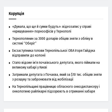
Корупція
«Думала, що ще й сумки будуть»: відеозапис у справі
«кришування» порноофісів у Тернополі
Тернополянин за 3000 доларів обіцяв зняти з обліку в
системі “Оберіг”
Ексзаступника голови Тернопільської ОВА Ігоря Гайдука
відправили до колонії
Стало відоме ім’я почаївського депутата, якого піймали на
великому хабарі у Києві
Затримали депутата з Почаєва, який за $10 тис. обіцяв зняти
з розшуку та забронювати від мобілізації
На Тернопільщині працівницю обласного онкодиспансеру і
онкологиню райлікарні підозрюють в отриманні хабаря