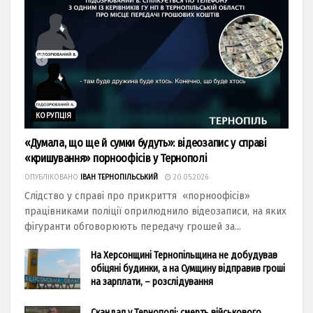
КОРУПЦІЯ
«Думала, що ще й сумки будуть»: відеозапис у справі
«кришування» порноофісів у Тернополі
ОПУБЛІКОВАНО
ІВАН ТЕРНОПІЛЬСЬКИЙ
20.05.2026
Слідство у справі про прикриття «порноофісів»
працівниками поліції оприлюднило відеозаписи, на яких
фігуранти обговорюють передачу грошей за...
На Херсонщині Тернопільщина не добудував
обіцяні будинки, а на Сумщину відправив гроші
на зарплати, – розслідування
Скандал у Тернополі: смерть військового