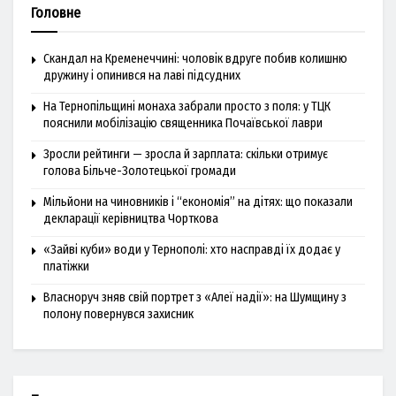
Головне
Скандал на Кременеччині: чоловік вдруге побив колишню
дружину і опинився на лаві підсудних
На Тернопільщині монаха забрали просто з поля: у ТЦК
пояснили мобілізацію священника Почаївської лаври
Зросли рейтинги — зросла й зарплата: скільки отримує
голова Більче-Золотецької громади
Мільйони на чиновників і “економія” на дітях: що показали
декларації керівництва Чорткова
«Зайві куби» води у Тернополі: хто насправді їх додає у
платіжки
Власноруч зняв свій портрет з «Алеї надії»: на Шумщину з
полону повернувся захисник