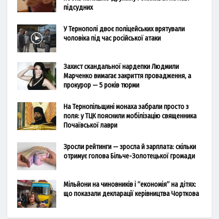
підсудних
У Тернополі двоє поліцейських врятували
чоловіка під час російської атаки
Захист скандальної нардепки Людмили
Марченко вимагає закриття провадження, а
прокурор — 5 років тюрми
На Тернопільщині монаха забрали просто з
поля: у ТЦК пояснили мобілізацію священника
Почаївської лаври
Зросли рейтинги — зросла й зарплата: скільки
отримує голова Більче-Золотецької громади
Мільйони на чиновників і “економія” на дітях:
що показали декларації керівництва Чорткова