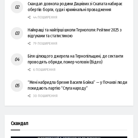
Скандал довкола родини Дацківих зі Скалата набирає
обертів: борги, суди і кримінальні провадження
44 ПОШИРЕННЯ
Найкращі та найгірші школи Тернополя: Рейтинг 2025 з
відгуками та статистикою
79 ПОШИРЕННЯ
Біля цілющого джерела на Тернопільщині, де сектанти
проводять обряди, помер чоловік (Відео)
6 ПОШИРЕННЯ
“Мені набридла брехня Василя Бойка” — у Почаєві люди
покидають партію “Слуга народу”
30 ПОШИРЕННЯ
Скандал