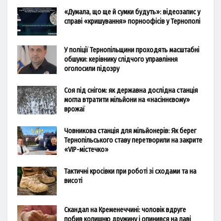
«Думала, що ще й сумки будуть»: відеозапис у
справі «кришування» порноофісів у Тернополі
У поліції Тернопільщини проходять масштабні
обшуки: керівнику слідчого управління
оголосили підозру
Соя під снігом: як державна дослідна станція
могла втратити мільйони на «насіннєвому»
врожаї
Човникова станція для мільйонерів: Як берег
Тернопільського ставу перетворили на закрите
«VIP-містечко»
Тактичні кросівки при роботі зі сходами та на
висоті
Скандал на Кременеччині: чоловік вдруге
побив колишню дружину і опинився на лаві