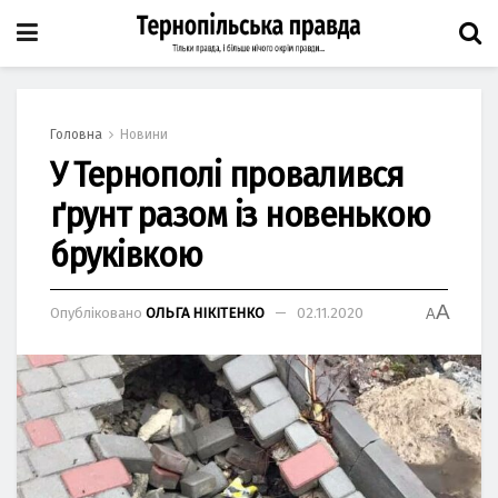
Головна
Новини
У Тернополі провалився
ґрунт разом із новенькою
бруківкою
A
Опубліковано
ОЛЬГА НІКІТЕНКО
02.11.2020
A