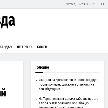
Четвер, 6 Серпня, 2026
КАНДАЛ
ІНТЕРВ’Ю
БЛОГИ
Головне
Скандал на Кременеччині: чоловік вдруге
побив колишню дружину і опинився на
ий
лаві підсудних
На Тернопільщині монаха забрали просто
з поля: у ТЦК пояснили мобілізацію
священника Почаївської лаври