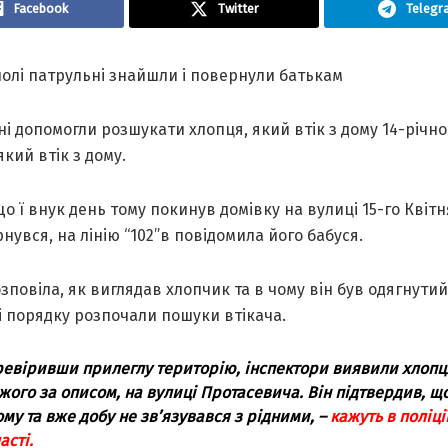
Facebook
Twitter
Telegr
олі патрульні знайшли і повернули батькам
і допомогли розшукати хлопця, який втік з дому 14-річно
який втік з дому.
що ї внук день тому покинув домівку на вулиці 15-го Квітня
нувся, на лінію “102”в повідомила його бабуся.
зповіла, як виглядав хлопчик та в чому він був одягнутий
і порядку розпочали пошуки втікача.
евіривши прилеглу територію, інспектори виявили хлопц
жого за описом, на вулиці Протасевича. Він підтвердив, що
ому та вже добу не зв’язувався з рідними, –
кажуть в поліці
асті.