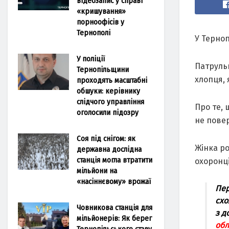
відеозапис у справі
«кришування»
порноофісів у
Тернополі
У Терноп
У поліції
Патрульн
Тернопільщини
хлопця, 
проходять масштабні
обшуки: керівнику
слідчого управління
Про те, 
оголосили підозру
не повер
Соя під снігом: як
Жінка ро
державна дослідна
станція могла втратити
охоронц
мільйони на
«насіннєвому» врожаї
Пер
схо
Човникова станція для
з д
мільйонерів: Як берег
обл
Тернопільського ставу