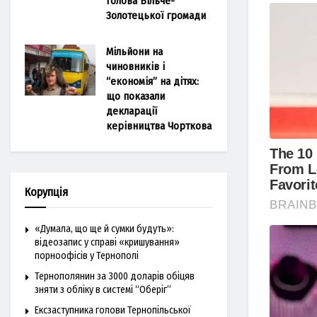
голова Більче-
Золотецької громади
Мільйони на
чиновників і
“економія” на дітях:
що показали
декларації
керівництва Чорткова
Корупція
«Думала, що ще й сумки будуть»:
відеозапис у справі «кришування»
порноофісів у Тернополі
Тернополянин за 3000 доларів обіцяв
зняти з обліку в системі “Оберіг”
Ексзаступника голови Тернопільської