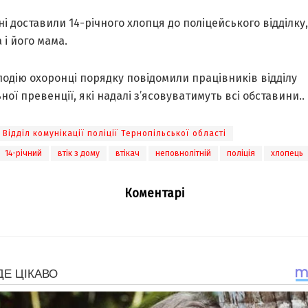
і доставили 14-річного хлопця до поліцейського відділку,
 і його мама.
одію охоронці порядку повідомили працівників відділу
ої превенції, які надалі з’ясовуватимуть всі обставини..
Відділ комунікації поліції Тернопільської області
14-річний
втік з дому
втікач
неповнолітній
поліція
хлопець
Коментарі