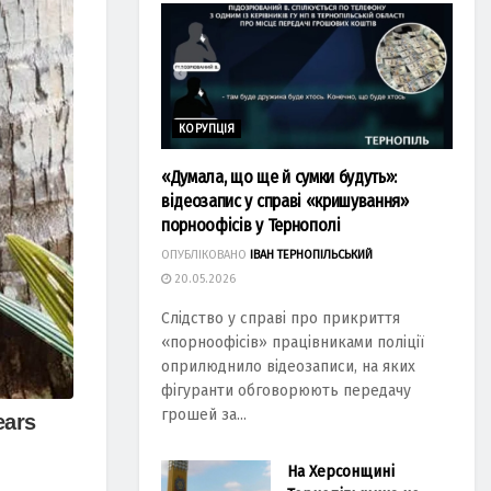
КОРУПЦІЯ
«Думала, що ще й сумки будуть»:
відеозапис у справі «кришування»
порноофісів у Тернополі
ОПУБЛІКОВАНО
ІВАН ТЕРНОПІЛЬСЬКИЙ
20.05.2026
Слідство у справі про прикриття
«порноофісів» працівниками поліції
оприлюднило відеозаписи, на яких
фігуранти обговорюють передачу
грошей за...
На Херсонщині