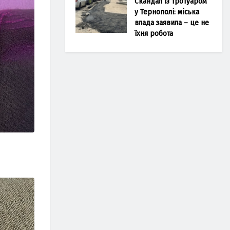
Скандал із тротуаром
у Тернополі: міська
влада заявила – це не
їхня робота