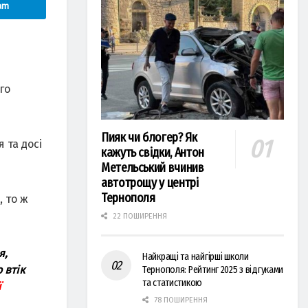
am
го
Пияк чи блогер? Як
 та досі
кажуть свідки, Антон
Метельський вчинив
автотрощу у центрі
Тернополя
, то ж
22 ПОШИРЕННЯ
я,
Найкращі та найгірші школи
 втік
Тернополя: Рейтинг 2025 з відгуками
та статистикою
ї
78 ПОШИРЕННЯ