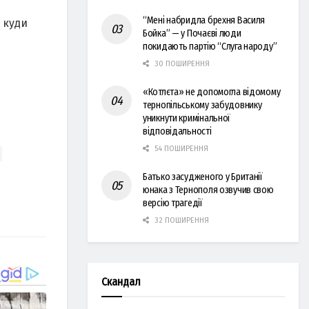
“Мені набридла брехня Василя
 куди
Бойка” — у Почаєві люди
покидають партію “Слуга народу”
30 ПОШИРЕННЯ
«Котлєта» не допомогла відомому
тернопільському забудовнику
уникнути кримінальної
відповідальності
54 ПОШИРЕННЯ
Батько засудженого у Британії
юнака з Тернополя озвучив свою
версію трагедії
32 ПОШИРЕННЯ
Скандал