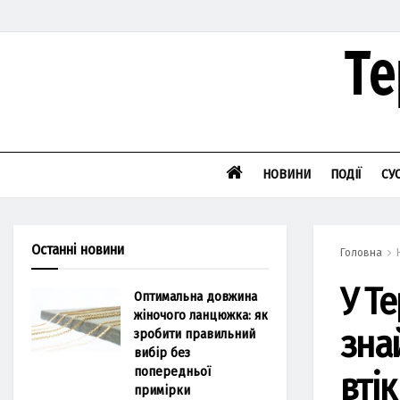
НОВИНИ
ПОДІЇ
СУ
Останні новини
Головна
У Т
Оптимальна довжина
жіночого ланцюжка: як
зна
зробити правильний
вибір без
попередньої
втік
примірки