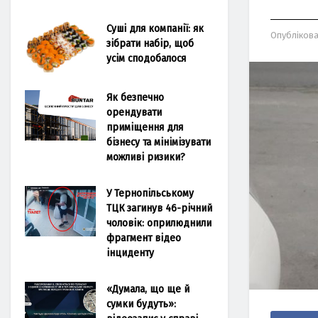
Суші для компанії: як
Опубліков
зібрати набір, щоб
усім сподобалося
Як безпечно
орендувати
приміщення для
бізнесу та мінімізувати
можливі ризики?
У Тернопільському
ТЦК загинув 46-річний
чоловік: оприлюднили
фрагмент відео
інциденту
«Думала, що ще й
сумки будуть»: