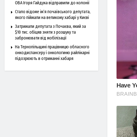
ОВА Ігоря Гайдука відправили до колонії
Стало відоме ім’я почаївського депутата,
якого піймали на великому хабарі у Києві
Затримали депутата з Почаєва, який за
$10 тис. обіцяв зняти з розшуку та
забронювати від мобілізації
На Тернопільщині працівницю обласного
онкодиспансеру і онкологиню райлікарні
підозрюють в отриманні хабаря