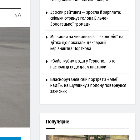
Зросли рейтинги — зросла й зарплата:
A
A
скільки отримує голова Більче-
Золотецької громади
Мільйони на чиновників і “економія” на
дітях: що показали декларації
керівництва Чорткова
«Зайві куби» води у Тернополі: хто
насправді їх додає у платіжки
Власноруч зняв свій портрет з «Алеї
надії»: на Шумщину з полону повернувся
захисник
Популярне