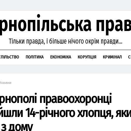
СПІЛЬСТВО
ПОЛІТИКА
ЕКОНОМІКА
КОРУПЦІЯ
КРИМІНАЛ
С
Новини
ернополі правоохоронці
йшли 14-річного хлопця, як
 з дому