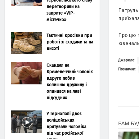
перетворили на
Патрульн
закрите «VIP-
приїхала
містечко»
Про цю п
Тактичні кросівки при
роботі зі сходами та на
ювенальн
висоті
Джерело:
Скандал на
Позначки:
Кременеччині: чоловік
вдруге побив
колишню дружину і
опинився на лаві
підсудних
У Тернополі двоє
поліцейських
врятували чоловіка
під час російської