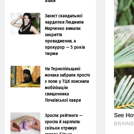
атаки
Захист скандальної
нардепки Людмили
Марченко вимагає
закриття
провадження, а
прокурор — 5 років
тюрми
На Тернопільщині
монаха забрали просто
з поля: у ТЦК пояснили
мобілізацію
священника
Почаївської лаври
Зросли рейтинги —
зросла й зарплата:
скільки отримує