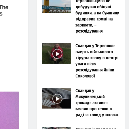
Тернопільщина не
добудував обіцяні
будинки, а на Сумщину
відправив гроші на
зарплати, –
розслідування
Скандал у Тернополі:
смерть військового
хірурга знову в центрі
уваги після
розслідування Яніни
Соколової
Скандал у
Микулинецькій
громаді: активіст
заявив про тепло в
раді та холод у школах