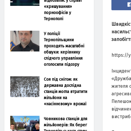
відеозапис у справі
«кришування»
порноофісів у
Тернополі
Швидкіст
насильст
У поліції
запобігт
Тернопільщини
проходять масштабні
обшуки: керівнику
https://
слідчого управління
оголосили підозру
Інцидент
«Дружба»
Соя під снігом: як
державна дослідна
жителя о
станція могла втратити
агресив
мільйони на
Пелешок
«насіннєвому» врожаї
відчинен
вистрибн
Човникова станція для
мільйонерів: Як берег
Тернопільського ставу