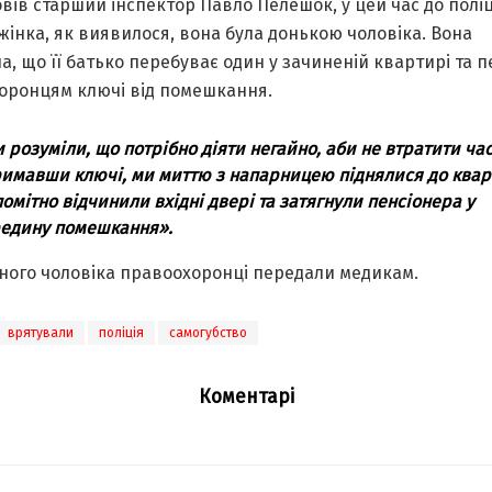
вів старший інспектор Павло Пелешок, у цей час до полі
 жінка, як виявилося, вона була донькою чоловіка. Вона
а, що її батько перебуває один у зачиненій квартирі та 
оронцям ключі від помешкання.
 розуміли, що потрібно діяти негайно, аби не втратити час
имавши ключі, ми миттю з напарницею піднялися до квар
омітно відчинили вхідні двері та затягнули пенсіонера у
едину помешкання».
ного чоловіка правоохоронці передали медикам.
врятували
поліція
самогубство
Коментарі