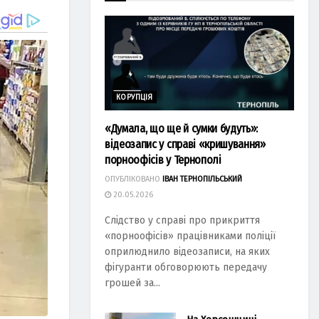
КОРУПЦІЯ
«Думала, що ще й сумки будуть»:
відеозапис у справі «кришування»
порноофісів у Тернополі
ОПУБЛІКОВАНО
ІВАН ТЕРНОПІЛЬСЬКИЙ
20.05.2026
Слідство у справі про прикриття
«порноофісів» працівниками поліції
оприлюднило відеозаписи, на яких
фігуранти обговорюють передачу
грошей за...