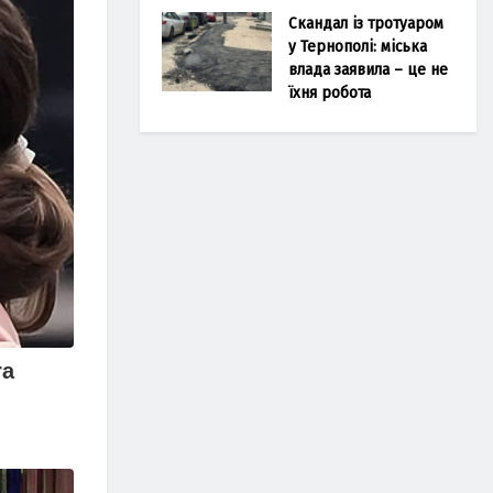
Скандал із тротуаром
у Тернополі: міська
влада заявила – це не
їхня робота