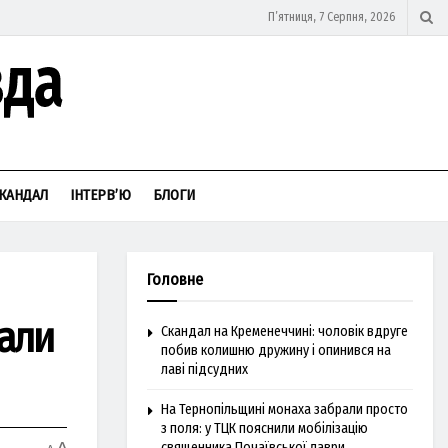
П’ятниця, 7 Серпня, 2026
КАНДАЛ
ІНТЕРВ’Ю
БЛОГИ
Головне
вали
Скандал на Кременеччині: чоловік вдруге
побив колишню дружину і опинився на
лаві підсудних
На Тернопільщині монаха забрали просто
з поля: у ТЦК пояснили мобілізацію
священника Почаївської лаври