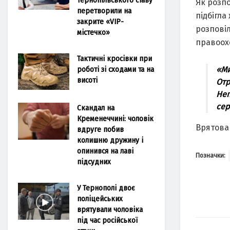
Як розпо
перетворили на
підбігла
закрите «VIP-
розповіл
містечко»
правоох
Тактичні кросівки при
роботі зі сходами та на
«Ми
висоті
Отр
Неп
сер
Скандал на
Кременеччині: чоловік
Врятова
вдруге побив
колишню дружину і
опинився на лаві
Позначки:
підсудних
У Тернополі двоє
поліцейських
врятували чоловіка
під час російської