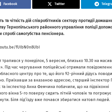
Facebook
Twitter
Telegr
ь та чіткість дій співробітників сектору протидії домашн
ву Тернопільського районного управління поліції допом
и спробі самогубства пенсіонера.
youtu.be/fUIbN0n8UbI
 трапився у понеділок, 5 вересня, близько 10.30 на масив
. Під час чергування поліцейські отримали повідомленн
бласного центру про те, що його 92-річний дідусь повод
но. Приїхавши за вказаною адресою, старший інспектор 
 та інспектор Анна Фемчина побачили, що на підвіконні
ого вікна 5-го поверху сидить літній чоловік та погрожує
ути. Біля під’їзду вже почався збиратися натовп людей.