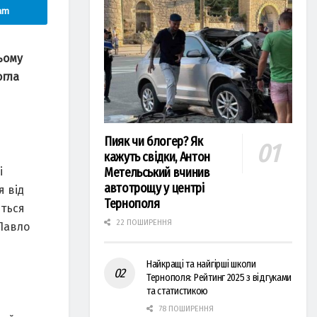
am
ьому
огла
Пияк чи блогер? Як
кажуть свідки, Антон
і
Метельський вчинив
автотрощу у центрі
я від
Тернополя
иться
22 ПОШИРЕННЯ
Павло
Найкращі та найгірші школи
Тернополя: Рейтинг 2025 з відгуками
та статистикою
78 ПОШИРЕННЯ