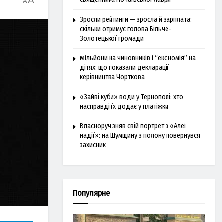
A
A
Зросли рейтинги — зросла й зарплата:
скільки отримує голова Більче-
Золотецької громади
Мільйони на чиновників і “економія” на
дітях: що показали декларації
керівництва Чорткова
«Зайві куби» води у Тернополі: хто
насправді їх додає у платіжки
Власноруч зняв свій портрет з «Алеї
надії»: на Шумщину з полону повернувся
захисник
Популярне