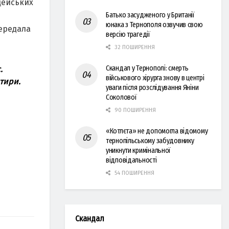
цейських
Батько засудженого у Британії
юнака з Тернополя озвучив свою
передала
версію трагедії
32 ПОШИРЕННЯ
Скандал у Тернополі: смерть
.
військового хірурга знову в центрі
тири.
уваги після розслідування Яніни
Соколової
90 ПОШИРЕННЯ
«Котлєта» не допомогла відомому
тернопільському забудовнику
уникнути кримінальної
відповідальності
54 ПОШИРЕННЯ
Скандал