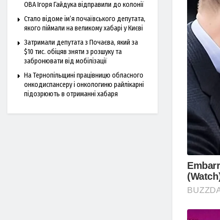
ОВА Ігоря Гайдука відправили до колонії
Стало відоме ім’я почаївського депутата,
якого піймали на великому хабарі у Києві
Затримали депутата з Почаєва, який за
$10 тис. обіцяв зняти з розшуку та
забронювати від мобілізації
На Тернопільщині працівницю обласного
онкодиспансеру і онкологиню райлікарні
підозрюють в отриманні хабаря