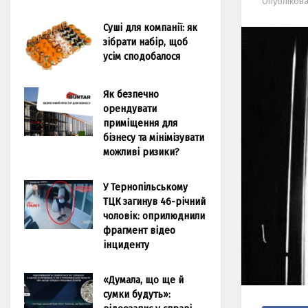
Опубліков
Суші для компанії: як
зібрати набір, щоб
усім сподобалося
Як безпечно
орендувати
приміщення для
бізнесу та мінімізувати
можливі ризики?
У Тернопільському
ТЦК загинув 46-річний
чоловік: оприлюднили
фрагмент відео
інциденту
«Думала, що ще й
сумки будуть»: