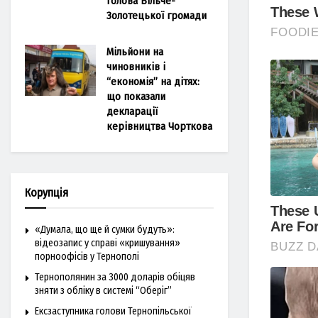
голова Більче-
Золотецької громади
Мільйони на
чиновників і
“економія” на дітях:
що показали
декларації
керівництва Чорткова
Корупція
«Думала, що ще й сумки будуть»:
відеозапис у справі «кришування»
порноофісів у Тернополі
Тернополянин за 3000 доларів обіцяв
зняти з обліку в системі “Оберіг”
Ексзаступника голови Тернопільської