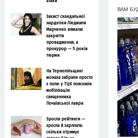
атаки
Захист скандальної
нардепки Людмили
Марченко вимагає
закриття
провадження, а
прокурор — 5 років
тюрми
На Тернопільщині
монаха забрали просто
з поля: у ТЦК пояснили
мобілізацію
священника
Почаївської лаври
Зросли рейтинги —
зросла й зарплата:
скільки отримує