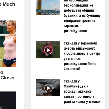
На Херсонщині
Тернопільщина не
добудував обіцяні
будинки, а на Сумщину
відправив гроші на
зарплати, –
розслідування
Скандал у Тернополі:
смерть військового
хірурга знову в центрі
уваги після
розслідування Яніни
Соколової
Скандал у
Микулинецькій
громаді: активіст
заявив про тепло в
раді та холод у школах