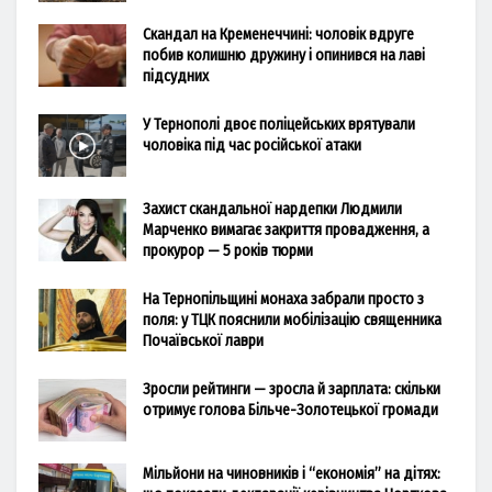
Скандал на Кременеччині: чоловік вдруге
побив колишню дружину і опинився на лаві
підсудних
У Тернополі двоє поліцейських врятували
чоловіка під час російської атаки
Захист скандальної нардепки Людмили
Марченко вимагає закриття провадження, а
прокурор — 5 років тюрми
На Тернопільщині монаха забрали просто з
поля: у ТЦК пояснили мобілізацію священника
Почаївської лаври
Зросли рейтинги — зросла й зарплата: скільки
отримує голова Більче-Золотецької громади
Мільйони на чиновників і “економія” на дітях: