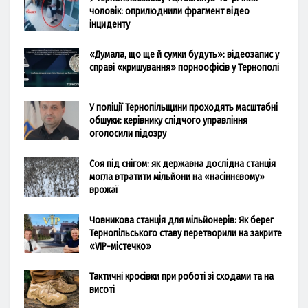
чоловік: оприлюднили фрагмент відео
інциденту
«Думала, що ще й сумки будуть»: відеозапис у
справі «кришування» порноофісів у Тернополі
У поліції Тернопільщини проходять масштабні
обшуки: керівнику слідчого управління
оголосили підозру
Соя під снігом: як державна дослідна станція
могла втратити мільйони на «насіннєвому»
врожаї
Човникова станція для мільйонерів: Як берег
Тернопільського ставу перетворили на закрите
«VIP-містечко»
Тактичні кросівки при роботі зі сходами та на
висоті