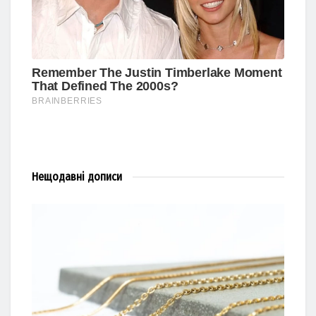
Нещодавні
дописи