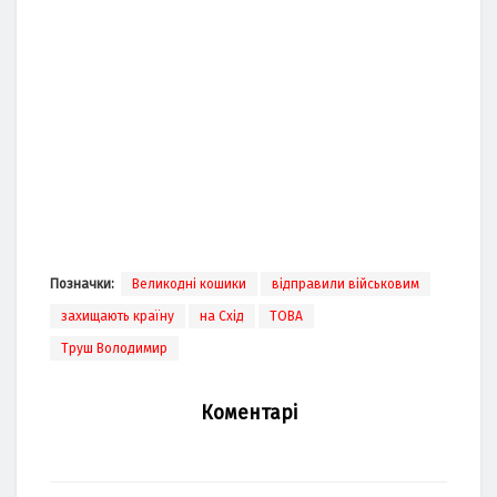
Позначки:
Великодні кошики
відправили військовим
захищають країну
на Схід
ТОВА
Труш Володимир
Коментарі