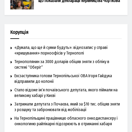
що показали декларації керівництва Чорткова
Корупція
«Думала, що ще й сумки будуть»: відеозапис у справі
«кришування» порноофісів у Тернополі
Тернополянин за 3000 доларів обіцяв зняти з обліку в
системі “Оберіг”
Ексзаступника голови Тернопільської ОВА Ігоря Гайдука
відправили до колонії
Стало відоме ім’я почаївського депутата, якого піймали на
великому хабарі у Києві
Затримали депутата з Почаєва, який за $10 тис. обіцяв зняти
з розшуку та забронювати від мобілізації
На Тернопільщині працівницю обласного онкодиспансеру і
онкологиню райлікарні підозрюють в отриманні хабаря