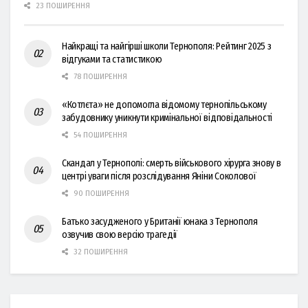
23 ПОШИРЕННЯ
Найкращі та найгірші школи Тернополя: Рейтинг 2025 з
відгуками та статистикою
78 ПОШИРЕННЯ
«Котлєта» не допомогла відомому тернопільському
забудовнику уникнути кримінальної відповідальності
54 ПОШИРЕННЯ
Скандал у Тернополі: смерть військового хірурга знову в
центрі уваги після розслідування Яніни Соколової
90 ПОШИРЕННЯ
Батько засудженого у Британії юнака з Тернополя
озвучив свою версію трагедії
32 ПОШИРЕННЯ