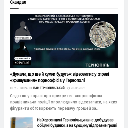
Скандал
КОРУПЦІЯ
«Думала, що ще й сумки будуть»: відеозапис у справі
«кришування» порноофісів у Тернополі
ОПУБЛІКОВАНО
ІВАН ТЕРНОПІЛЬСЬКИЙ
20.05.2026
Слідство у справі про прикриття «порноофісів»
працівниками поліції оприлюднило відеозаписи, на яких
фігуранти обговорюють передачу грошей за...
На Херсонщині Тернопільщина не добудував
обіцяні будинки, а на Сумщину відправив гроші