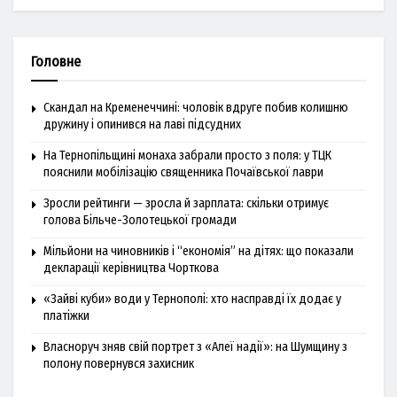
Головне
Скандал на Кременеччині: чоловік вдруге побив колишню
дружину і опинився на лаві підсудних
На Тернопільщині монаха забрали просто з поля: у ТЦК
пояснили мобілізацію священника Почаївської лаври
Зросли рейтинги — зросла й зарплата: скільки отримує
голова Більче-Золотецької громади
Мільйони на чиновників і “економія” на дітях: що показали
декларації керівництва Чорткова
«Зайві куби» води у Тернополі: хто насправді їх додає у
платіжки
Власноруч зняв свій портрет з «Алеї надії»: на Шумщину з
полону повернувся захисник