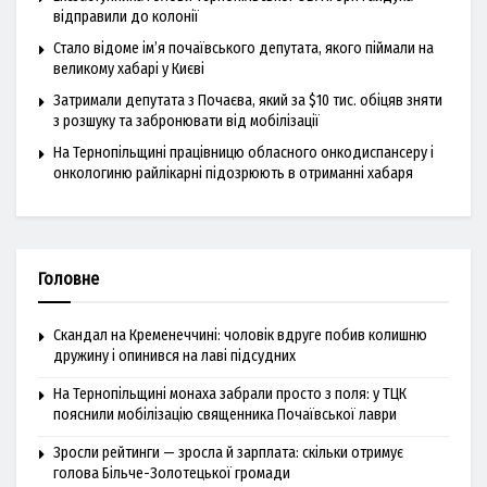
відправили до колонії
Стало відоме ім’я почаївського депутата, якого піймали на
великому хабарі у Києві
Затримали депутата з Почаєва, який за $10 тис. обіцяв зняти
з розшуку та забронювати від мобілізації
На Тернопільщині працівницю обласного онкодиспансеру і
онкологиню райлікарні підозрюють в отриманні хабаря
Головне
Скандал на Кременеччині: чоловік вдруге побив колишню
дружину і опинився на лаві підсудних
На Тернопільщині монаха забрали просто з поля: у ТЦК
пояснили мобілізацію священника Почаївської лаври
Зросли рейтинги — зросла й зарплата: скільки отримує
голова Більче-Золотецької громади