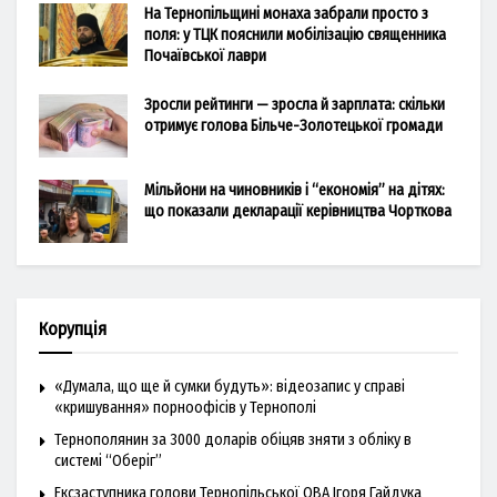
На Тернопільщині монаха забрали просто з
поля: у ТЦК пояснили мобілізацію священника
Почаївської лаври
Зросли рейтинги — зросла й зарплата: скільки
отримує голова Більче-Золотецької громади
Мільйони на чиновників і “економія” на дітях:
що показали декларації керівництва Чорткова
Корупція
«Думала, що ще й сумки будуть»: відеозапис у справі
«кришування» порноофісів у Тернополі
Тернополянин за 3000 доларів обіцяв зняти з обліку в
системі “Оберіг”
Ексзаступника голови Тернопільської ОВА Ігоря Гайдука