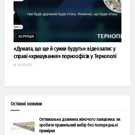
КОРУПЦІЯ
«Думала, що ще й сумки будуть»: відеозапис у
справі «кришування» порноофісів у Тернополі
20.05.2026
Останні новини
Оптимальна довжина жіночого ланцюжка: як
зробити правильний вибір без попередньої
примірки