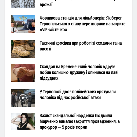
врожаї
Човникова станція для мільйонерів: Як берег
Тернопільського ставу перетворили на закрите
«VIP-містечко»
Тактичні кросівки при роботі зі сходами та на
висоті
Скандал на Кременеччині: чоловік вдруге
побив колишню дружину і опинився на лаві
підсудних
У Тернополі двоє поліцейських врятували
чоловіка під час російської атаки
Захист скандальної нардепки Людмили
Марченко вимагає закриття провадження, а
прокурор — 5 років тюрми