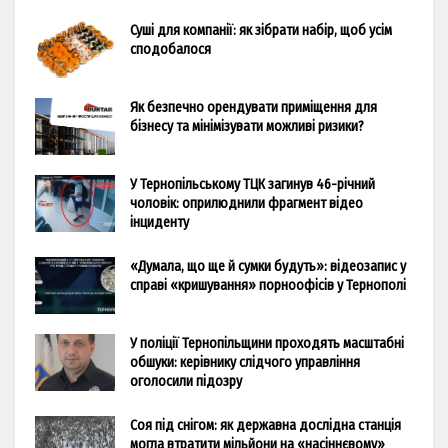
Суші для компанії: як зібрати набір, щоб усім
сподобалося
Як безпечно орендувати приміщення для
бізнесу та мінімізувати можливі ризики?
У Тернопільському ТЦК загинув 46-річний
чоловік: оприлюднили фрагмент відео
інциденту
«Думала, що ще й сумки будуть»: відеозапис у
справі «кришування» порноофісів у Тернополі
У поліції Тернопільщини проходять масштабні
обшуки: керівнику слідчого управління
оголосили підозру
Соя під снігом: як державна дослідна станція
могла втратити мільйони на «насіннєвому»