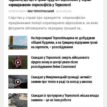
«кришування» порноофісів у Тернополі
ОПУБЛІКОВАНО
ІВАН ТЕРНОПІЛЬСЬКИЙ
20.05.2026
Слідство у справі про прикриття «порноофісів»
працівниками поліції оприлюднило відеозаписи, на яких
фігуранти обговорюють передачу грошей за...
На Херсонщині Тернопільщина не добудував
обіцяні будинки, а на Сумщину відправив гроші
на зарплати, – розслідування
Скандал у Тернополі: смерть військового
хірурга знову в центрі уваги після
розслідування Яніни Соколової
Скандал у Микулинецькій громаді: активіст
заявив про тепло в раді та холод у школах
Скандал із тротуаром у Тернополі: міська влада
заявила – це не їхня робота