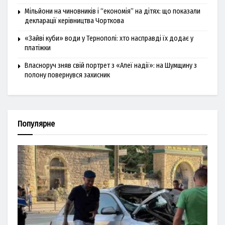
Мільйони на чиновників і “економія” на дітях: що показали
декларації керівництва Чорткова
«Зайві куби» води у Тернополі: хто насправді їх додає у
платіжки
Власноруч зняв свій портрет з «Алеї надії»: на Шумщину з
полону повернувся захисник
Популярне