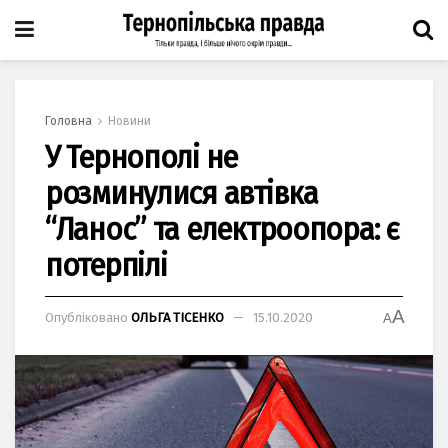
Головна
Новини
У Тернополі не
розминулися автівка
“Ланос” та електроопора: є
потерпілі
A
Опубліковано
ОЛЬГА ТІСЕНКО
15.10.2020
A