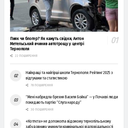
Пияк чи блогер? Як кажуть свідки, Антон
Метельський вчинив автотрощу у центрі
Тернополя
22 ПОШИРЕННЯ
Найкращі та найгірші школи Тернополя: Рейтинг 2025 з
відгуками та статистикою
78 ПОШИРЕННЯ
“Мені набридла брехня Василя Бойка” — у Почаєві люди
покидають партію “Слуга народу”
30 ПОШИРЕННЯ
«Котлєта» не допомогла відомому тернопільському
забудовнику уникнути кримінальної відповідальності