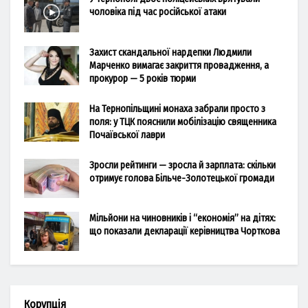
чоловіка під час російської атаки
Захист скандальної нардепки Людмили
Марченко вимагає закриття провадження, а
прокурор — 5 років тюрми
На Тернопільщині монаха забрали просто з
поля: у ТЦК пояснили мобілізацію священника
Почаївської лаври
Зросли рейтинги — зросла й зарплата: скільки
отримує голова Більче-Золотецької громади
Мільйони на чиновників і “економія” на дітях:
що показали декларації керівництва Чорткова
Корупція