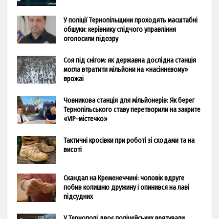
У поліції Тернопільщини проходять масштабні
обшуки: керівнику слідчого управління
оголосили підозру
Соя під снігом: як державна дослідна станція
могла втратити мільйони на «насіннєвому»
врожаї
Човникова станція для мільйонерів: Як берег
Тернопільського ставу перетворили на закрите
«VIP-містечко»
Тактичні кросівки при роботі зі сходами та на
висоті
Скандал на Кременеччині: чоловік вдруге
побив колишню дружину і опинився на лаві
підсудних
У Тернополі двоє поліцейських врятували