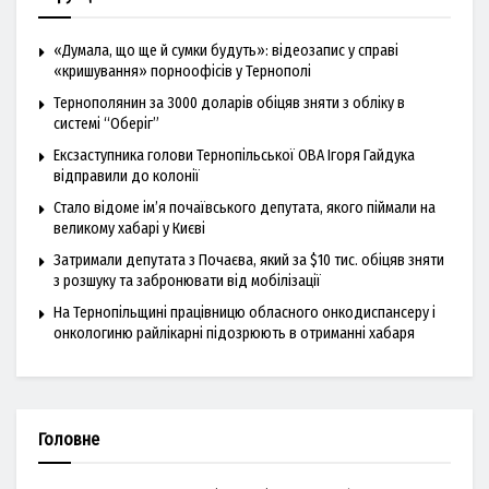
«Думала, що ще й сумки будуть»: відеозапис у справі
«кришування» порноофісів у Тернополі
Тернополянин за 3000 доларів обіцяв зняти з обліку в
системі “Оберіг”
Ексзаступника голови Тернопільської ОВА Ігоря Гайдука
відправили до колонії
Стало відоме ім’я почаївського депутата, якого піймали на
великому хабарі у Києві
Затримали депутата з Почаєва, який за $10 тис. обіцяв зняти
з розшуку та забронювати від мобілізації
На Тернопільщині працівницю обласного онкодиспансеру і
онкологиню райлікарні підозрюють в отриманні хабаря
Головне