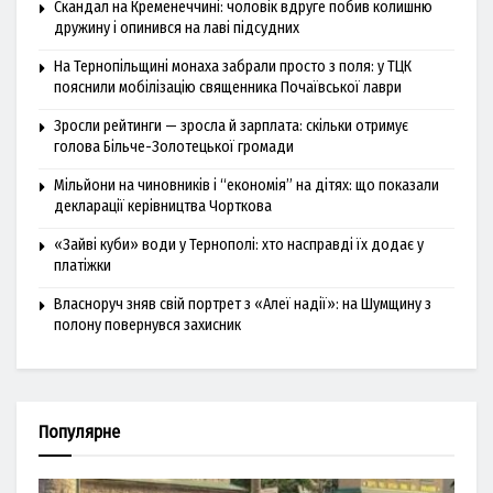
Скандал на Кременеччині: чоловік вдруге побив колишню
дружину і опинився на лаві підсудних
На Тернопільщині монаха забрали просто з поля: у ТЦК
пояснили мобілізацію священника Почаївської лаври
Зросли рейтинги — зросла й зарплата: скільки отримує
голова Більче-Золотецької громади
Мільйони на чиновників і “економія” на дітях: що показали
декларації керівництва Чорткова
«Зайві куби» води у Тернополі: хто насправді їх додає у
платіжки
Власноруч зняв свій портрет з «Алеї надії»: на Шумщину з
полону повернувся захисник
Популярне