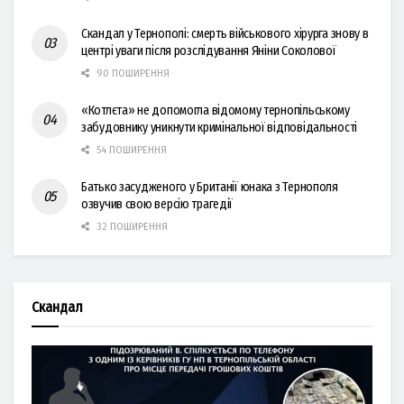
Скандал у Тернополі: смерть військового хірурга знову в
центрі уваги після розслідування Яніни Соколової
90 ПОШИРЕННЯ
«Котлєта» не допомогла відомому тернопільському
забудовнику уникнути кримінальної відповідальності
54 ПОШИРЕННЯ
Батько засудженого у Британії юнака з Тернополя
озвучив свою версію трагедії
32 ПОШИРЕННЯ
Скандал