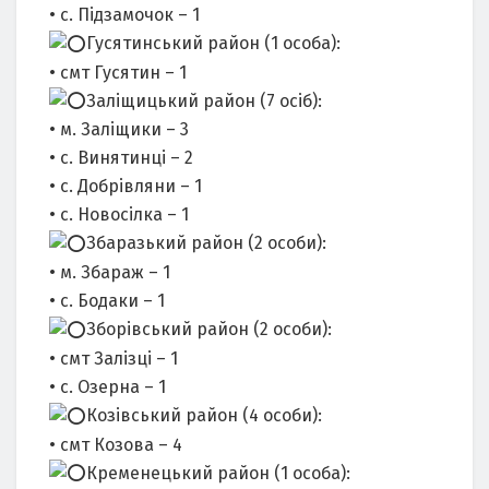
• с. Підзамочок – 1
Гусятинський район (1 особа):
• смт Гусятин – 1
Заліщицький район (7 осіб):
• м. Заліщики – 3
• с. Винятинці – 2
• с. Добрівляни – 1
• с. Новосілка – 1
Збаразький район (2 особи):
• м. Збараж – 1
• с. Бодаки – 1
Зборівський район (2 особи):
• смт Залізці – 1
• с. Озерна – 1
Козівський район (4 особи):
• смт Козова – 4
Кременецький район (1 особа):