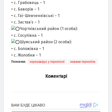
• с. Грабовець – 1
• с. Баворів – 1
• с. Гаї-Шевченківські – 1
• с. Застав’є – 1
Чортківський район (1 особа):
• с. Сосулівка – 1
Шумський район (2 особи):
• с. Боложівка – 1
• с. Жолобки – 1
Позначки:
коронавірус у тернополі
новини тернопіль
Коментарі