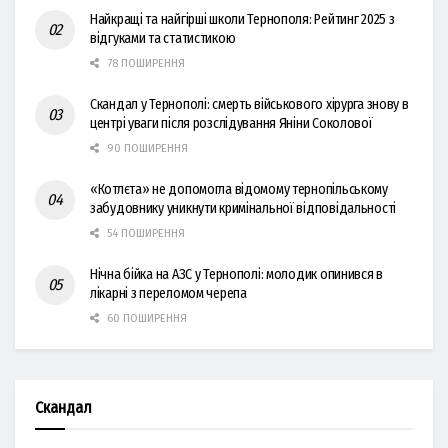
Найкращі та найгірші школи Тернополя: Рейтинг 2025 з
відгуками та статистикою
78 ПОШИРЕННЯ
Скандал у Тернополі: смерть військового хірурга знову в
центрі уваги після розслідування Яніни Соколової
90 ПОШИРЕННЯ
«Котлєта» не допомогла відомому тернопільському
забудовнику уникнути кримінальної відповідальності
54 ПОШИРЕННЯ
Нічна бійка на АЗС у Тернополі: молодик опинився в
лікарні з переломом черепа
60 ПОШИРЕННЯ
Скандал