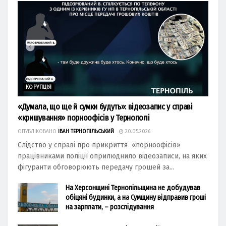
КОРУПЦІЯ
«Думала, що ще й сумки будуть»: відеозапис у справі
«кришування» порноофісів у Тернополі
ОПУБЛІКОВАНО
ІВАН ТЕРНОПІЛЬСЬКИЙ
20.05.2026
Слідство у справі про прикриття «порноофісів»
працівниками поліції оприлюднило відеозаписи, на яких
фігуранти обговорюють передачу грошей за...
На Херсонщині Тернопільщина не добудував
обіцяні будинки, а на Сумщину відправив гроші
на зарплати, – розслідування