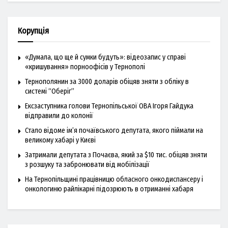
Корупція
«Думала, що ще й сумки будуть»: відеозапис у справі
«кришування» порноофісів у Тернополі
Тернополянин за 3000 доларів обіцяв зняти з обліку в
системі “Оберіг”
Ексзаступника голови Тернопільської ОВА Ігоря Гайдука
відправили до колонії
Стало відоме ім’я почаївського депутата, якого піймали на
великому хабарі у Києві
Затримали депутата з Почаєва, який за $10 тис. обіцяв зняти
з розшуку та забронювати від мобілізації
На Тернопільщині працівницю обласного онкодиспансеру і
онкологиню райлікарні підозрюють в отриманні хабаря