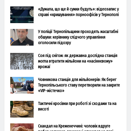
«Думала, що ще й сумки будуть»: відеозапис у
справі «кришування» порноофісів у Тернополі
У поліції Тернопільщини проходять масштабні
обшуки: керівнику слідчого управління
оголосили підозру
Соя під снігом: як державна дослідна станція
могла втратити мільйони на «насіннєвому»
врожаї
Човникова станція для мільйонерів: Як берег
Тернопільського ставу перетворили на закрите
«VIP-містечко»
Тактичні кросівки при роботі зі сходами та на
висоті
Скандал на Кременеччині: чоловік вдруге