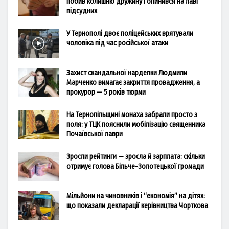
побив колишню дружину і опинився на лаві
підсудних
У Тернополі двоє поліцейських врятували
чоловіка під час російської атаки
Захист скандальної нардепки Людмили
Марченко вимагає закриття провадження, а
прокурор — 5 років тюрми
На Тернопільщині монаха забрали просто з
поля: у ТЦК пояснили мобілізацію священника
Почаївської лаври
Зросли рейтинги — зросла й зарплата: скільки
отримує голова Більче-Золотецької громади
Мільйони на чиновників і “економія” на дітях:
що показали декларації керівництва Чорткова