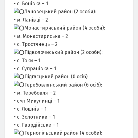
• с. Бонівка – 1
Лановецький район (2 особи):
• м. Ланівці – 2
Монастириський район (4 особи):
• м. Монастириська – 2
• с. Тростянець – 2
Підволочиський район (2 особи):
• с. Токи – 1
• с. Супранівка – 1
Підгаєцький район (0 осіб)
Теребовлянський район (6 осіб):
• м. Теребовля – 2
• смт Микулинці – 1
• с. Лошнів – 1
• с. Золотники – 1
• с. Гвардійське – 1
Тернопільський район (4 особи):