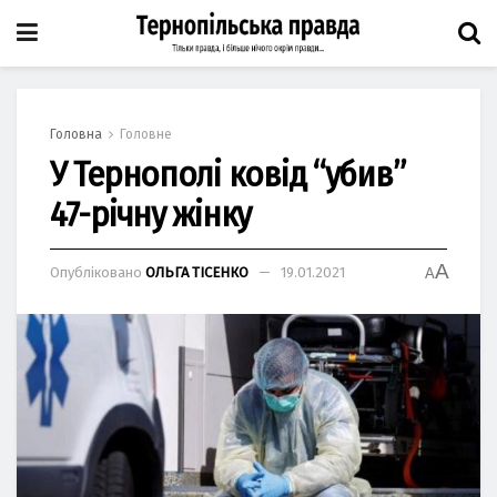
Головна
Головне
У Тернополі ковід “убив”
47-річну жінку
A
Опубліковано
ОЛЬГА ТІСЕНКО
19.01.2021
A