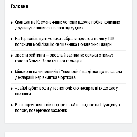
Головне
Скандал на Кременеччині: чоловік вдруге побив колишню
дружину і опинився на лаві підсудних
На Тернопільщині монаха забрали просто з поля: у ТЦК
пояснили мобілізацію священника Почаївської лаври
Зросли рейтинги — зросла й зарплата: скільки отримує
голова Більче-Золотецької громади
Мільйони на чиновників і “економія” на дітях: що показали
декларації керівництва Чорткова
«Зайві куби» води у Тернополі: хто насправді їх додає у
платіжки
Власноруч зняв свій портрет з «Алеї надії»: на Шумщину з
полону повернувся захисник