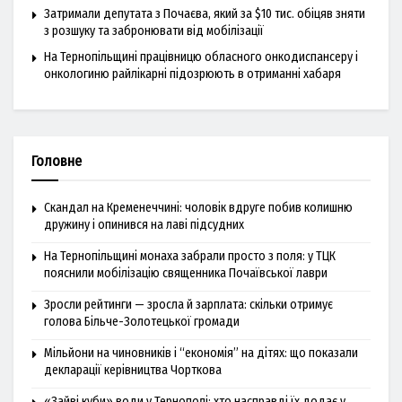
Затримали депутата з Почаєва, який за $10 тис. обіцяв зняти
з розшуку та забронювати від мобілізації
На Тернопільщині працівницю обласного онкодиспансеру і
онкологиню райлікарні підозрюють в отриманні хабаря
Головне
Скандал на Кременеччині: чоловік вдруге побив колишню
дружину і опинився на лаві підсудних
На Тернопільщині монаха забрали просто з поля: у ТЦК
пояснили мобілізацію священника Почаївської лаври
Зросли рейтинги — зросла й зарплата: скільки отримує
голова Більче-Золотецької громади
Мільйони на чиновників і “економія” на дітях: що показали
декларації керівництва Чорткова
«Зайві куби» води у Тернополі: хто насправді їх додає у