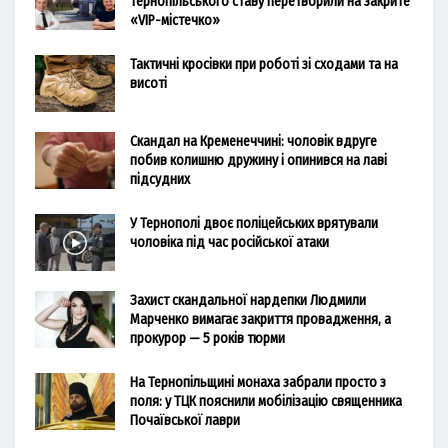
Тернопільського ставу перетворили на закрите
«VIP-містечко»
Тактичні кросівки при роботі зі сходами та на
висоті
Скандал на Кременеччині: чоловік вдруге
побив колишню дружину і опинився на лаві
підсудних
У Тернополі двоє поліцейських врятували
чоловіка під час російської атаки
Захист скандальної нардепки Людмили
Марченко вимагає закриття провадження, а
прокурор — 5 років тюрми
На Тернопільщині монаха забрали просто з
поля: у ТЦК пояснили мобілізацію священника
Почаївської лаври