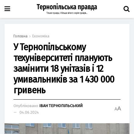
Головна
Економіка
У Тернопільському
техуніверситеті планують
замінити 18 унітазів і 12
умивальників за 1 430 000
гривень
Опубліковано
ІВАН ТЕРНОПІЛЬСЬКИЙ
A
A
04.06.2024