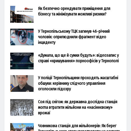
Як безпечно орендувати приміщення для
бізнесу та мінімізувати можливі ризики?
У Тернопільському ТЦК загинув 46-річний
чоловік: оприлюднили фрагмент відео
інциденту
«Думала, що ще й сумки будуть»: відеозапис у
справі «кришування» порноофісів у Тернополі
У поліції Тернопільщини проходять масштабні
обшуки: керівнику слідчого управління
оголосили підозру
Соя під снігом: як державна дослідна станція
могла втратити мільйони на «насіннєвому»
врожаї
Човникова станція для мільйонерів: Як берег