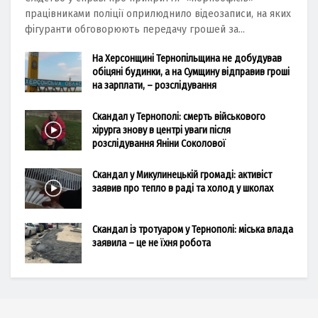
працівниками поліції оприлюднило відеозаписи, на яких
фігуранти обговорюють передачу грошей за...
На Херсонщині Тернопільщина не добудував
обіцяні будинки, а на Сумщину відправив гроші
на зарплати, – розслідування
Скандал у Тернополі: смерть військового
хірурга знову в центрі уваги після
розслідування Яніни Соколової
Скандал у Микулинецькій громаді: активіст
заявив про тепло в раді та холод у школах
Скандал із тротуаром у Тернополі: міська влада
заявила – це не їхня робота