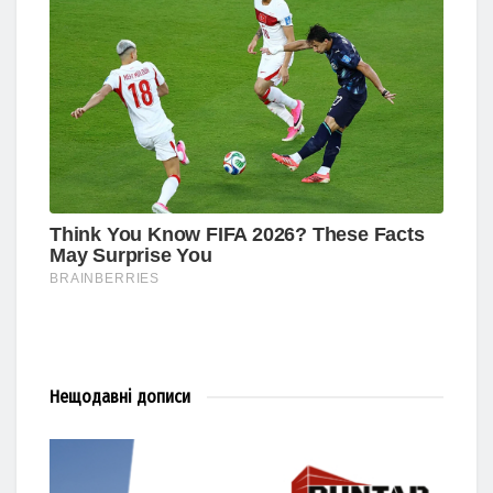
Нещодавні
дописи