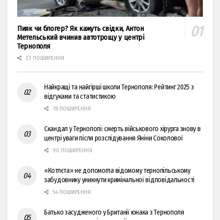
Пияк чи блогер? Як кажуть свідки, Антон
Метельський вчинив автотрощу у центрі
Тернополя
23 ПОШИРЕННЯ
Найкращі та найгірші школи Тернополя: Рейтинг 2025 з
відгуками та статистикою
78 ПОШИРЕННЯ
Скандал у Тернополі: смерть військового хірурга знову в
центрі уваги після розслідування Яніни Соколової
90 ПОШИРЕННЯ
«Котлєта» не допомогла відомому тернопільському
забудовнику уникнути кримінальної відповідальності
54 ПОШИРЕННЯ
Батько засудженого у Британії юнака з Тернополя