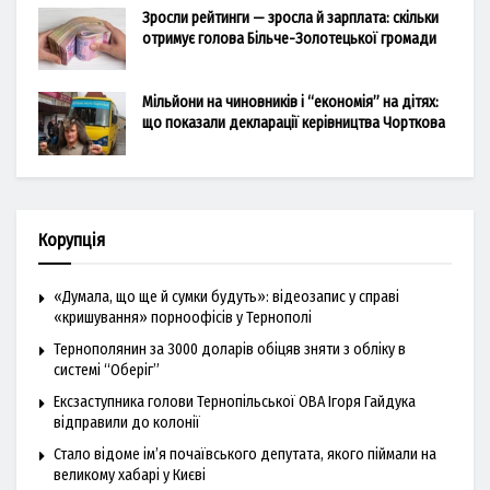
Зросли рейтинги — зросла й зарплата: скільки
отримує голова Більче-Золотецької громади
Мільйони на чиновників і “економія” на дітях:
що показали декларації керівництва Чорткова
Корупція
«Думала, що ще й сумки будуть»: відеозапис у справі
«кришування» порноофісів у Тернополі
Тернополянин за 3000 доларів обіцяв зняти з обліку в
системі “Оберіг”
Ексзаступника голови Тернопільської ОВА Ігоря Гайдука
відправили до колонії
Стало відоме ім’я почаївського депутата, якого піймали на
великому хабарі у Києві