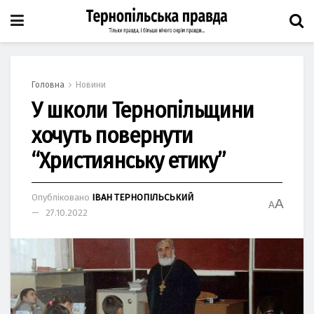
Головна
Новини
У школи Тернопільщини
хочуть повернути
“Християнську етику”
Опубліковано
ІВАН ТЕРНОПІЛЬСЬКИЙ
A
A
27.10.2022