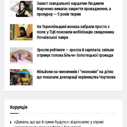
Захист скандальної нардепки Людмили
Марченко вимагає закриття провадження, а
прокурор — 5 років тюрми
На Тернопільщині монаха забрали просто з
поля: у ТЦК пояснили мобілізацію священника
Почаївської лаври
Зросли рейтинги — зросла й зарплата: скільки
отримує голова Більче-Золотецької громади
Мільйони на чиновників і “економія” на дітях:
що показали декларації керівництва Чорткова
Корупція
«Думала, що ще й сумки будуть»: відеозапис у справі