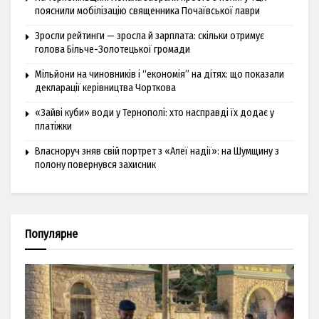
пояснили мобілізацію священника Почаївської лаври
Зросли рейтинги — зросла й зарплата: скільки отримує
голова Більче-Золотецької громади
Мільйони на чиновників і “економія” на дітях: що показали
декларації керівництва Чорткова
«Зайві куби» води у Тернополі: хто насправді їх додає у
платіжки
Власноруч зняв свій портрет з «Алеї надії»: на Шумщину з
полону повернувся захисник
Популярне