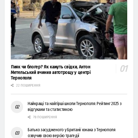
Пияк чи блогер? Як кажуть свідки, Антон
Метельський вчинив автотрощу у центрі
Тернополя
22 ПОШИРЕННЯ
Найкращі та найгірші школи Тернополя: Рейтинг 2025 з
відгуками та статистикою
78 ПОШИРЕННЯ
Батько засудженого у Британії юнака з Тернополя
озвучив свою версію трагедії