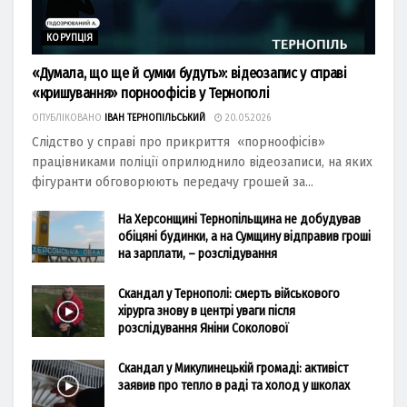
КОРУПЦІЯ
«Думала, що ще й сумки будуть»: відеозапис у справі
«кришування» порноофісів у Тернополі
ОПУБЛІКОВАНО
ІВАН ТЕРНОПІЛЬСЬКИЙ
20.05.2026
Слідство у справі про прикриття «порноофісів»
працівниками поліції оприлюднило відеозаписи, на яких
фігуранти обговорюють передачу грошей за...
На Херсонщині Тернопільщина не добудував
обіцяні будинки, а на Сумщину відправив гроші
на зарплати, – розслідування
Скандал у Тернополі: смерть військового
хірурга знову в центрі уваги після
розслідування Яніни Соколової
Скандал у Микулинецькій громаді: активіст
заявив про тепло в раді та холод у школах