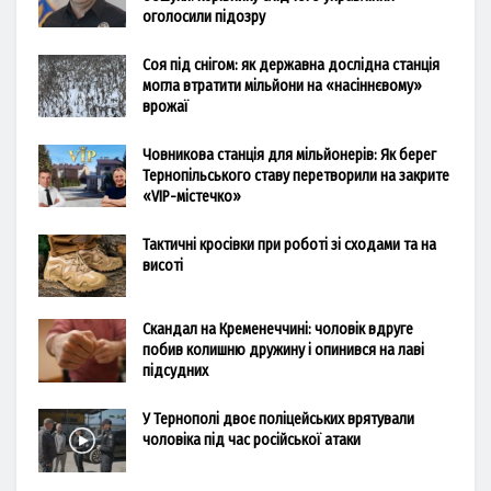
оголосили підозру
Соя під снігом: як державна дослідна станція
могла втратити мільйони на «насіннєвому»
врожаї
Човникова станція для мільйонерів: Як берег
Тернопільського ставу перетворили на закрите
«VIP-містечко»
Тактичні кросівки при роботі зі сходами та на
висоті
Скандал на Кременеччині: чоловік вдруге
побив колишню дружину і опинився на лаві
підсудних
У Тернополі двоє поліцейських врятували
чоловіка під час російської атаки