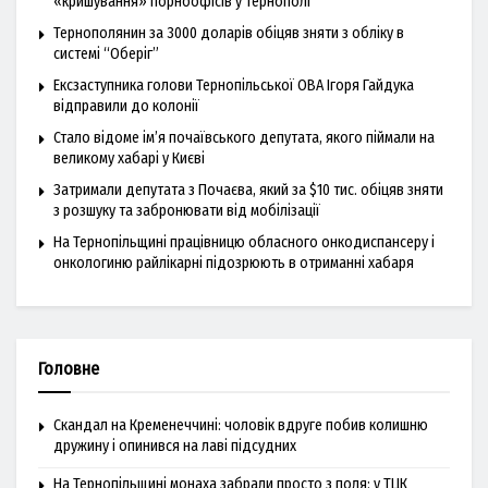
«кришування» порноофісів у Тернополі
Тернополянин за 3000 доларів обіцяв зняти з обліку в
системі “Оберіг”
Ексзаступника голови Тернопільської ОВА Ігоря Гайдука
відправили до колонії
Стало відоме ім’я почаївського депутата, якого піймали на
великому хабарі у Києві
Затримали депутата з Почаєва, який за $10 тис. обіцяв зняти
з розшуку та забронювати від мобілізації
На Тернопільщині працівницю обласного онкодиспансеру і
онкологиню райлікарні підозрюють в отриманні хабаря
Головне
Скандал на Кременеччині: чоловік вдруге побив колишню
дружину і опинився на лаві підсудних
На Тернопільщині монаха забрали просто з поля: у ТЦК