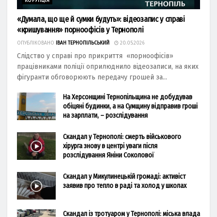
КОРУПЦІЯ
«Думала, що ще й сумки будуть»: відеозапис у справі
«кришування» порноофісів у Тернополі
ОПУБЛІКОВАНО
ІВАН ТЕРНОПІЛЬСЬКИЙ
20.05.2026
Слідство у справі про прикриття «порноофісів»
працівниками поліції оприлюднило відеозаписи, на яких
фігуранти обговорюють передачу грошей за...
На Херсонщині Тернопільщина не добудував
обіцяні будинки, а на Сумщину відправив гроші
на зарплати, – розслідування
Скандал у Тернополі: смерть військового
хірурга знову в центрі уваги після
розслідування Яніни Соколової
Скандал у Микулинецькій громаді: активіст
заявив про тепло в раді та холод у школах
Скандал із тротуаром у Тернополі: міська влада