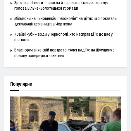
Зросли рейтинги — зросла й зарплата: скільки отримує
голова Більче-Золотецької громади
Мільйони на чиновників і “економія” на дітях: що показали
декларації керівництва Чорткова
«Зайві куби» води у Тернополі: хто насправді їх додає у
платіжки
Власноруч зняв свій портрет з «Алеї надії»: на Шумщину з
полону повернувся захисник
Популярне