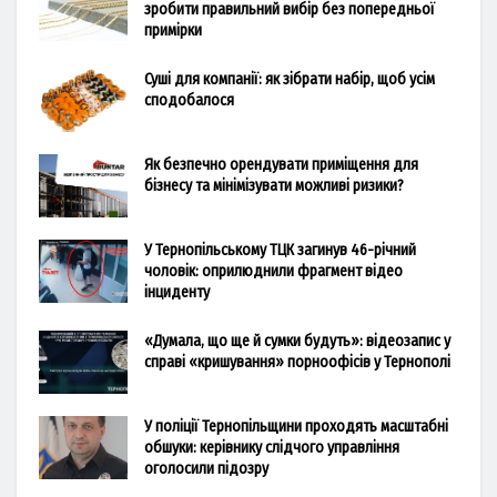
зробити правильний вибір без попередньої
примірки
Суші для компанії: як зібрати набір, щоб усім
сподобалося
Як безпечно орендувати приміщення для
бізнесу та мінімізувати можливі ризики?
У Тернопільському ТЦК загинув 46-річний
чоловік: оприлюднили фрагмент відео
інциденту
«Думала, що ще й сумки будуть»: відеозапис у
справі «кришування» порноофісів у Тернополі
У поліції Тернопільщини проходять масштабні
обшуки: керівнику слідчого управління
оголосили підозру