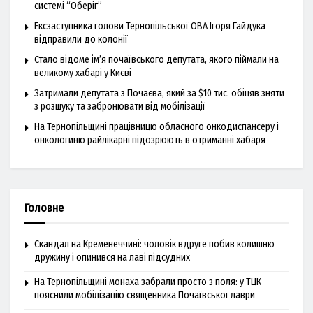
системі “Оберіг”
Ексзаступника голови Тернопільської ОВА Ігоря Гайдука
відправили до колонії
Стало відоме ім’я почаївського депутата, якого піймали на
великому хабарі у Києві
Затримали депутата з Почаєва, який за $10 тис. обіцяв зняти
з розшуку та забронювати від мобілізації
На Тернопільщині працівницю обласного онкодиспансеру і
онкологиню райлікарні підозрюють в отриманні хабаря
Головне
Скандал на Кременеччині: чоловік вдруге побив колишню
дружину і опинився на лаві підсудних
На Тернопільщині монаха забрали просто з поля: у ТЦК
пояснили мобілізацію священника Почаївської лаври