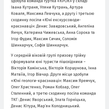
здобула команда гуртка «КРОК» у складі
Івана Кутраня, Уляни Кутрань, Артура
Коваля, Максима Левчука, а другу і третьою
сходинку посіли «Юні екскурсоводи-
краєзнавці»: Денис Завидовський, Ангеліна
Янчук, Катерина Чижевська, Анна Сорока та
Ігор Фудик, Максим Сичик, Соломія
Шинкарчук, Софія Шинкарчук.
У середній віковій групі призову трійку
сформували юні туристи пішохідники –
Вікторія Камінська, Вікторія Коршунова, Інна
Матвіїв, Ігор Вівчар. Друге місце здобули
«Юні геологи-краєзнавці»: Максим Яремчук,
Олег Христенко, Роман Кобзар, Олег
Сталенний, а третю сходинку посіла команда
ТКГ: Денис Яворський, Злата Горніцька,
Денис Кітура, Мар’ян Колодницький.