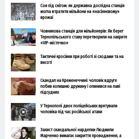
Соя під снігом: як державна дослідна станція
могла втратити мільйони на «насіннєвому»
врожаї
Човникова станція для мільйонерів: Як берег
Тернопільського ставу перетворили на закрите
«VIP-містечко»
Тактичні кросівки при роботі зі сходами та на
висоті
Скандал на Кременеччині: чоловік вдруге
побив колишню дружину і опинився на лаві
підсудних
У Тернополі двоє поліцейських врятували
чоловіка під час російської атаки
Захист скандальної нардепки Людмили
Марченко вимагає закриття провадження, а