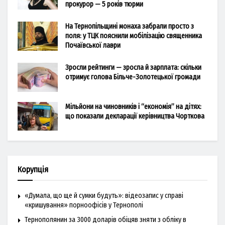
прокурор — 5 років тюрми
На Тернопільщині монаха забрали просто з
поля: у ТЦК пояснили мобілізацію священника
Почаївської лаври
Зросли рейтинги — зросла й зарплата: скільки
отримує голова Більче-Золотецької громади
Мільйони на чиновників і “економія” на дітях:
що показали декларації керівництва Чорткова
Корупція
«Думала, що ще й сумки будуть»: відеозапис у справі
«кришування» порноофісів у Тернополі
Тернополянин за 3000 доларів обіцяв зняти з обліку в