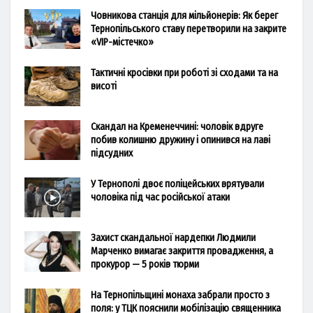
Човникова станція для мільйонерів: Як берег
Тернопільського ставу перетворили на закрите
«VIP-містечко»
Тактичні кросівки при роботі зі сходами та на
висоті
Скандал на Кременеччині: чоловік вдруге
побив колишню дружину і опинився на лаві
підсудних
У Тернополі двоє поліцейських врятували
чоловіка під час російської атаки
Захист скандальної нардепки Людмили
Марченко вимагає закриття провадження, а
прокурор — 5 років тюрми
На Тернопільщині монаха забрали просто з
поля: у ТЦК пояснили мобілізацію священника