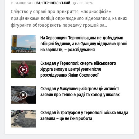
ОПУБЛІКОВАНО
ІВАН ТЕРНОПІЛЬСЬКИЙ
20.05.2026
Слідство у справі про прикриття «порноофісів»
працівниками поліції оприлюднило відеозаписи, на яких
фігуранти обговорюють передачу грошей за...
На Херсонщині Тернопільщина не добудував
обіцяні будинки, а на Сумщину відправив гроші
на зарплати, – розслідування
Скандал у Тернополі: смерть військового
хірурга знову в центрі уваги після
розслідування Яніни Соколової
Скандал у Микулинецькій громаді: активіст
заявив про тепло в раді та холод у школах
Скандал із тротуаром у Тернополі: міська влада
заявила – це не їхня робота