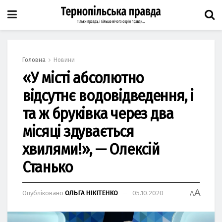
Головна
Новини
«У місті абсолютно
відсутнє водовідведення, і
та ж бруківка через два
місяці здувається
хвилями!», — Олексій
Станько
A
Опубліковано
ОЛЬГА НІКІТЕНКО
05.10.2020
A