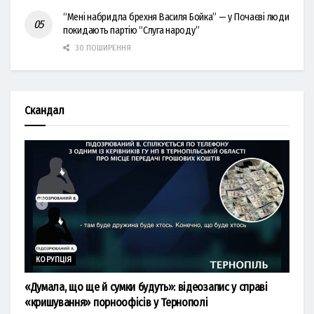
“Мені набридла брехня Василя Бойка” — у Почаєві люди
покидають партію “Слуга народу”
30 ПОШИРЕННЯ
Скандал
КОРУПЦІЯ
«Думала, що ще й сумки будуть»: відеозапис у справі
«кришування» порноофісів у Тернополі