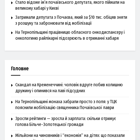
Стало відоме ім’я почаївського депутата, якого піймали на
великому хабарі у Києві
Затримали депутата з Почаєва, який за $10 тис. обіцяв зняти
з розшуку та забронювати від мобілізації
На Тернопільщині працівницю обласного онкодиспансеру і
онкологиню райлікарні підозрюють в отриманні хабаря
Головне
Скандал на Кременеччині: чоловік вдруге побив колишню
дружину і опинився на лаві підсудних
На Тернопільщині монаха забрали просто з поля: у ТЦК
пояснили мобілізацію священника Почаївської лаври
Зросли рейтинги — зросла й зарплата: скільки отримує
голова Більче-Золотецької громади
Мільйони на чиновників і “економія” на дітях: що показали