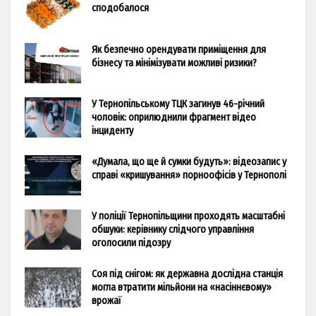
сподобалося
Як безпечно орендувати приміщення для
бізнесу та мінімізувати можливі ризики?
У Тернопільському ТЦК загинув 46-річний
чоловік: оприлюднили фрагмент відео
інциденту
«Думала, що ще й сумки будуть»: відеозапис у
справі «кришування» порноофісів у Тернополі
У поліції Тернопільщини проходять масштабні
обшуки: керівнику слідчого управління
оголосили підозру
Соя під снігом: як державна дослідна станція
могла втратити мільйони на «насіннєвому»
врожаї