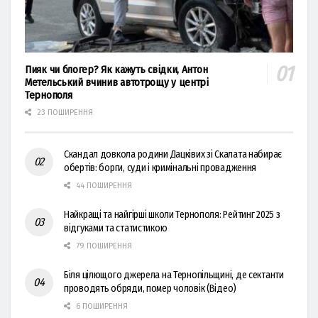
Пияк чи блогер? Як кажуть свідки, Антон
Метельський вчинив автотрощу у центрі
Тернополя
23 ПОШИРЕННЯ
Скандал довкола родини Дацківих зі Скалата набирає
обертів: борги, суди і кримінальні провадження
44 ПОШИРЕННЯ
Найкращі та найгірші школи Тернополя: Рейтинг 2025 з
відгуками та статистикою
79 ПОШИРЕННЯ
Біля цілющого джерела на Тернопільщині, де сектанти
проводять обряди, помер чоловік (Відео)
6 ПОШИРЕННЯ