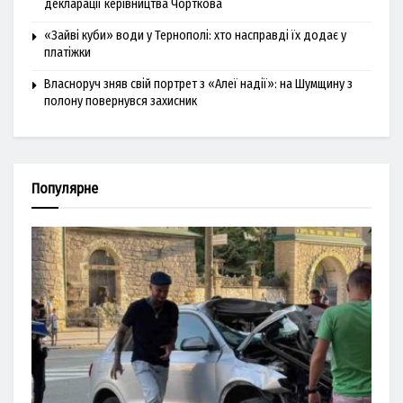
декларації керівництва Чорткова
«Зайві куби» води у Тернополі: хто насправді їх додає у
платіжки
Власноруч зняв свій портрет з «Алеї надії»: на Шумщину з
полону повернувся захисник
Популярне