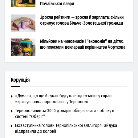
Почаївської лаври
Зросли рейтинги — зросла й зарплата: скільки
отримує голова Більче-Золотецької громади
Мільйони на чиновників і “економія” на дітях:
що показали декларації керівництва Чорткова
Корупція
«Думала, що ще й сумки будуть»: відеозапис у справі
«кришування» порноофісів у Тернополі
Тернополянин за 3000 доларів обіцяв зняти з обліку в
системі “Оберіг”
Ексзаступника голови Тернопільської ОВА Ігоря Гайдука
відправили до колонії