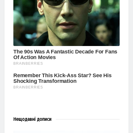
Нещодавні
дописи