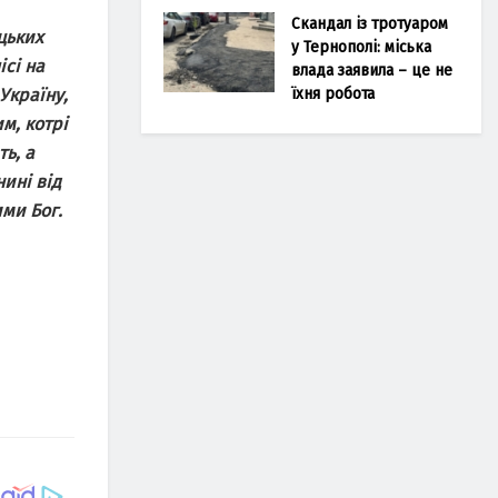
Скандал із тротуаром
цьких
у Тернополі: міська
ісі на
влада заявила – це не
їхня робота
Україну,
м, котрі
ть, а
ині від
ими Бог.