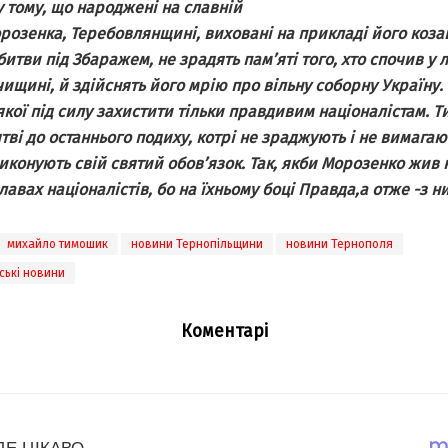
 тому, що народжені на славній
розенка, Теребовлянщині, виховані на прикладі його коза
 битви під Збаражем, не зрадять пам’яті того, хто спочив у л
ищині, й здійснять його мрію про вільну соборну Україну. 
 якої під силу захистити тільки правдивим націоналістам. Ти
ятві до останнього подиху, котрі не зраджують і не вимагаю
иконують свій святий обов’язок.
Так, якби Морозенко жив н
 лавах націоналістів, бо на їхньому боці Правда,а отже -з н
михайло тимошик
новини Тернопільщини
новини Тернополя
ські новини
Коментарі