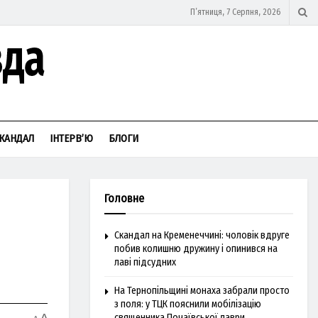
П’ятниця, 7 Серпня, 2026
КАНДАЛ
ІНТЕРВ’Ю
БЛОГИ
Головне
Скандал на Кременеччині: чоловік вдруге
побив колишню дружину і опинився на
лаві підсудних
На Тернопільщині монаха забрали просто
з поля: у ТЦК пояснили мобілізацію
священника Почаївської лаври