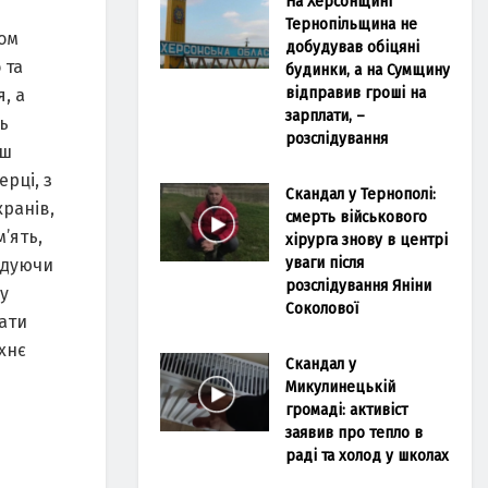
На Херсонщині
д
Тернопільщина не
ом
добудував обіцяні
 та
будинки, а на Сумщину
відправив гроші на
, а
зарплати, –
ь
розслідування
ьш
ерці, з
Скандал у Тернополі:
кранів,
смерть військового
’ять,
хірурга знову в центрі
уваги після
одуючи
розслідування Яніни
у
Соколової
зати
їхнє
Скандал у
Микулинецькій
громаді: активіст
заявив про тепло в
раді та холод у школах