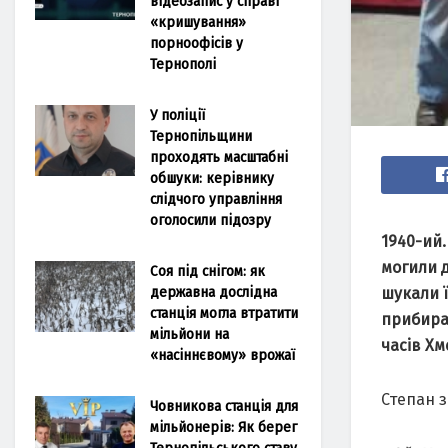
відеозапис у справі
«кришування»
порноофісів у
Тернополі
У поліції
Тернопільщини
проходять масштабні
обшуки: керівнику
слідчого управління
оголосили підозру
1940-ий.
могили д
Соя під снігом: як
державна дослідна
шукали ї
станція могла втратити
прибира
мільйони на
часів Х
«насіннєвому» врожаї
Степан з
Човникова станція для
мільйонерів: Як берег
Тернопільського ставу