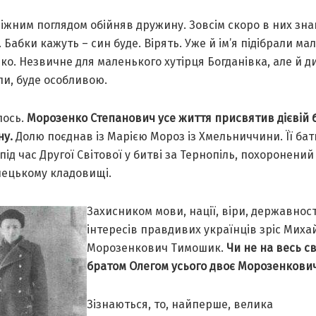
іжним поглядом обійняв дружину. Зовсім скоро в них зн
 Бабки кажуть – син буде. Вірять. Уже й ім’я підібрали ма
о. Незвичне для маленького хутірця Богданівка, але й д
ли, буде особливою.
алось.
Морозенко Степанович усе життя присвятив дієвій 
ну.
Долю поєднав із Марією Мороз із Хмельниччини. Її бат
під час Другої Світової у битві за Тернопіль, похоронений
ецькому кладовищі.
Захисником мови, нації, віри, державності,
інтересів правдивих українців зріс Миха
Морозенкович Тимошик.
Чи не на весь сві
братом Олегом усього двоє Морозенкович
Зізнаються, то, найперше, велика