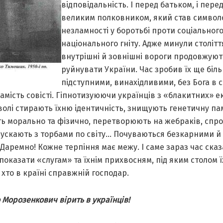
відповідальність. І перед батьком, і пере
великим полковником, який став символ
незламності у боротьбі проти соціального
національного гніту. Адже минули століття
внутрішні й зовнішні вороги продовжуют
руйнувати України. Час зробив їх ще біл
підступними, винахідливими, без Бога в с
амість совісті. Гіпнотизуюючи українців з «блакитних» е
олі стирають їхню ідентичність, знищують генетичну пам
ь морально та фізично, перетворюють на жебраків, спр
пускають з торбами по світу… Почуваються безкарними й 
 Даремно! Кожне терпіння має межу. І саме зараз час ска
 показати «слугам» та їхнім прихвосням, під яким столом 
а хто в країні справжній господар.
Морозенкович вірить в українців!