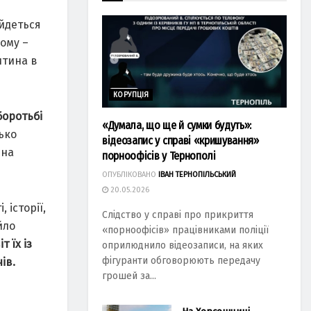
айдеться
лому –
итина в
КОРУПЦІЯ
боротьбі
«Думала, що ще й сумки будуть»:
ько
відеозапис у справі «кришування»
 на
порноофісів у Тернополі
ОПУБЛІКОВАНО
ІВАН ТЕРНОПІЛЬСЬКИЙ
20.05.2026
 історії,
Слідство у справі про прикриття
йло
«порноофісів» працівниками поліції
т їх із
оприлюднило відеозаписи, на яких
фігуранти обговорюють передачу
ів.
грошей за...