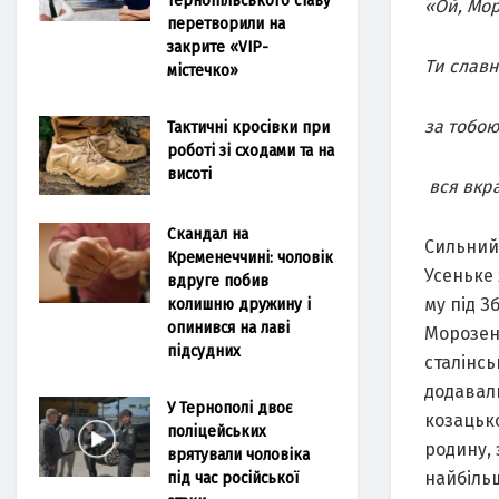
«Ой, Мор
перетворили на
закрите «VIP-
Ти славн
містечко»
за тобою
Тактичні кросівки при
роботі зі сходами та на
висоті
вся вкр
Скандал на
Сильний 
Кременеччині: чоловік
Усеньке 
вдруге побив
му під З
колишню дружину і
опинився на лаві
Морозенк
підсудних
сталінсь
додавали
У Тернополі двоє
козацько
поліцейських
родину, 
врятували чоловіка
найбільш
під час російської