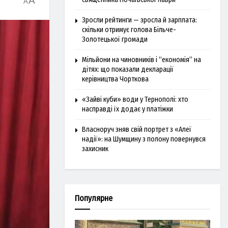
A
A
Зросли рейтинги — зросла й зарплата:
скільки отримує голова Більче-
Золотецької громади
Мільйони на чиновників і “економія” на
дітях: що показали декларації
керівництва Чорткова
«Зайві куби» води у Тернополі: хто
насправді їх додає у платіжки
Власноруч зняв свій портрет з «Алеї
надії»: на Шумщину з полону повернувся
захисник
Популярне