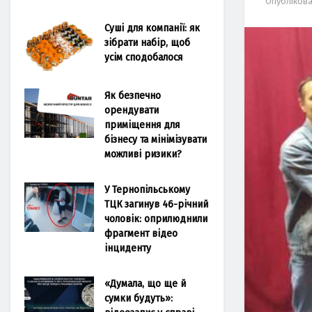
Опубліков
Суші для компанії: як
зібрати набір, щоб
усім сподобалося
Як безпечно
орендувати
приміщення для
бізнесу та мінімізувати
можливі ризики?
У Тернопільському
ТЦК загинув 46-річний
чоловік: оприлюднили
фрагмент відео
інциденту
«Думала, що ще й
сумки будуть»: