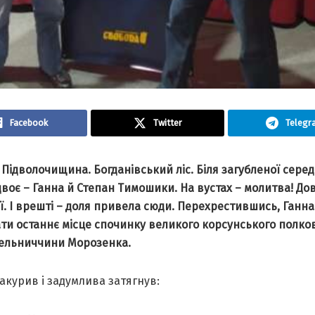
Facebook
Twitter
Telegr
 Підволочищина. Богданівський ліс. Біля загубленої сере
воє – Ганна й Степан Тимошики. На вустах – молитва! До
ї. І врешті – доля привела сюди. Перехрестившись, Ганна
ти останнє місце спочинку великого корсунського полко
мельниччини Морозенка.
акурив і задумлива затягнув: