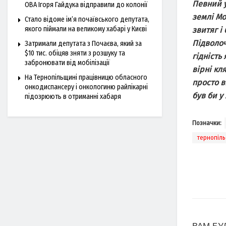
Певний у
ОВА Ігоря Гайдука відправили до колонії
землі Мо
Стало відоме ім’я почаївського депутата,
якого піймали на великому хабарі у Києві
звитяг і
Підволоч
Затримали депутата з Почаєва, який за
$10 тис. обіцяв зняти з розшуку та
гідність
забронювати від мобілізації
вірні кл
На Тернопільщині працівницю обласного
просто в
онкодиспансеру і онкологиню райлікарні
був би у
підозрюють в отриманні хабаря
Позначки:
тернопіль