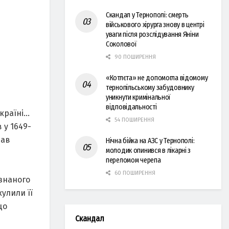
Скандал у Тернополі: смерть
військового хірурга знову в центрі
уваги після розслідування Яніни
Соколової
90 ПОШИРЕННЯ
«Котлєта» не допомогла відомому
тернопільському забудовнику
уникнути кримінальної
відповідальності
Україні…
54 ПОШИРЕННЯ
 у 1649-
нав
Нічна бійка на АЗС у Тернополі:
молодик опинився в лікарні з
переломом черепа
и
60 ПОШИРЕННЯ
 знаного
кулили її
що
Скандал