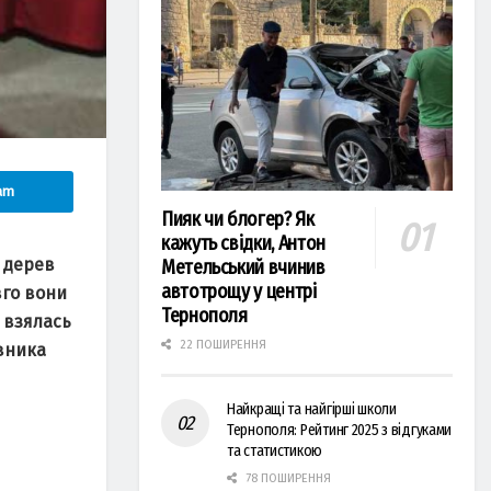
am
Пияк чи блогер? Як
кажуть свідки, Антон
д дерев
Метельський вчинив
автотрощу у центрі
вго вони
Тернополя
 взялась
22 ПОШИРЕННЯ
вника
Найкращі та найгірші школи
Тернополя: Рейтинг 2025 з відгуками
та статистикою
78 ПОШИРЕННЯ