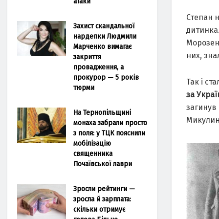
атаки
Степан н
Захист скандальної
дитинка.
нардепки Людмили
Морозенк
Марченко вимагає
них, зна
закриття
провадження, а
прокурор — 5 років
Так і ст
тюрми
за Украї
загинув 
На Тернопільщині
Микулин
монаха забрали просто
з поля: у ТЦК пояснили
мобілізацію
священника
Почаївської лаври
Зросли рейтинги —
зросла й зарплата:
скільки отримує