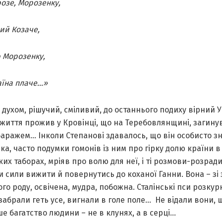
озе, Морозенку,
ий Козаче,
 Морозенку,
аїна плаче…»
духом, рішучий, сміливий, до останнього подиху вірний 
життя прожив у Кровінці, що на Теребовлянщині, загинув
баражем… Інколи Степанові здавалось, що він особисто з
а, часто подумки гомонів із ним про гірку долю країни в
ких таборах, мріяв про волю для неї, і ті розмови-розрад
 сили вижити й повернутись до коханої Ганни. Вона – зі
го роду, освічена, мудра, побожна. Сталінські пси розкур
забрали геть усе, вигнали в голе поле… Не відали вони, 
е багатство людини – не в клунях, а в серці…