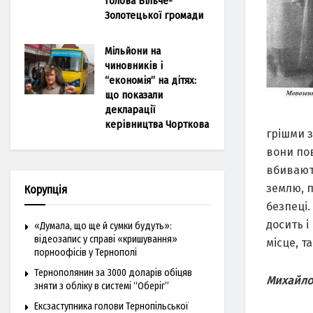
голова Більче-
Золотецької громади
Мільйони на
чиновників і
“економія” на дітях:
що показали
декларації
керівництва Чорткова
грішми з
вони пов
вбивают
землю, 
Корупція
безпеці.
досить і
«Думала, що ще й сумки будуть»:
відеозапис у справі «кришування»
місце, т
порноофісів у Тернополі
Тернополянин за 3000 доларів обіцяв
Михайло 
зняти з обліку в системі “Оберіг”
Ексзаступника голови Тернопільської