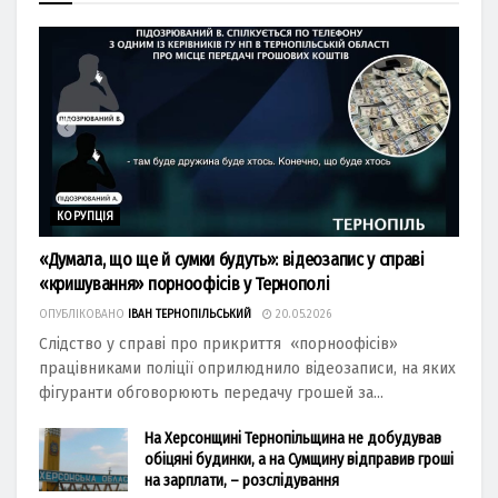
КОРУПЦІЯ
«Думала, що ще й сумки будуть»: відеозапис у справі
«кришування» порноофісів у Тернополі
ОПУБЛІКОВАНО
ІВАН ТЕРНОПІЛЬСЬКИЙ
20.05.2026
Слідство у справі про прикриття «порноофісів»
працівниками поліції оприлюднило відеозаписи, на яких
фігуранти обговорюють передачу грошей за...
На Херсонщині Тернопільщина не добудував
обіцяні будинки, а на Сумщину відправив гроші
на зарплати, – розслідування