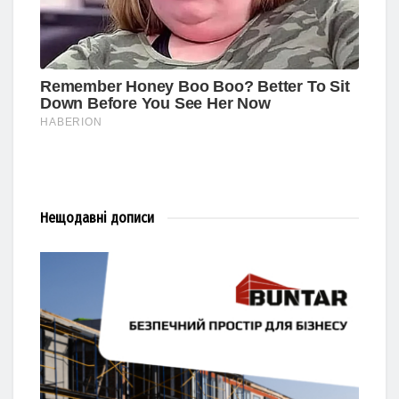
Нещодавні
дописи