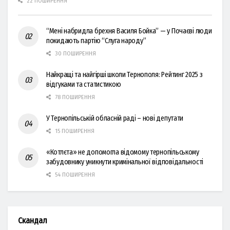
22 ПОШИРЕННЯ
“Мені набридла брехня Василя Бойка” — у Почаєві люди
покидають партію “Слуга народу”
30 ПОШИРЕННЯ
Найкращі та найгірші школи Тернополя: Рейтинг 2025 з
відгуками та статистикою
78 ПОШИРЕННЯ
У Тернопільській обласній раді – нові депутати
15 ПОШИРЕННЯ
«Котлєта» не допомогла відомому тернопільському
забудовнику уникнути кримінальної відповідальності
54 ПОШИРЕННЯ
Скандал