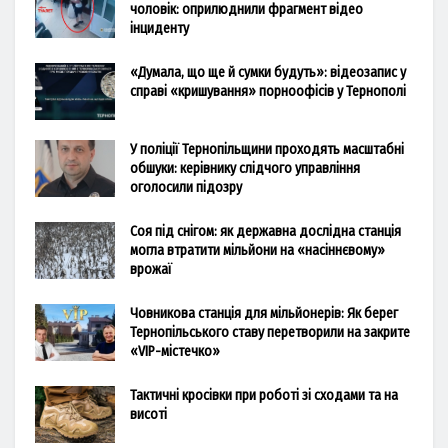
чоловік: оприлюднили фрагмент відео
інциденту
«Думала, що ще й сумки будуть»: відеозапис у
справі «кришування» порноофісів у Тернополі
У поліції Тернопільщини проходять масштабні
обшуки: керівнику слідчого управління
оголосили підозру
Соя під снігом: як державна дослідна станція
могла втратити мільйони на «насіннєвому»
врожаї
Човникова станція для мільйонерів: Як берег
Тернопільського ставу перетворили на закрите
«VIP-містечко»
Тактичні кросівки при роботі зі сходами та на
висоті