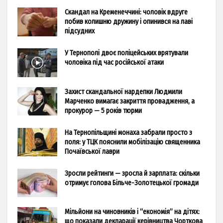
Скандал на Кременеччині: чоловік вдруге
побив колишню дружину і опинився на лаві
підсудних
У Тернополі двоє поліцейських врятували
чоловіка під час російської атаки
Захист скандальної нардепки Людмили
Марченко вимагає закриття провадження, а
прокурор — 5 років тюрми
На Тернопільщині монаха забрали просто з
поля: у ТЦК пояснили мобілізацію священника
Почаївської лаври
Зросли рейтинги — зросла й зарплата: скільки
отримує голова Більче-Золотецької громади
Мільйони на чиновників і “економія” на дітях:
що показали декларації керівництва Чорткова