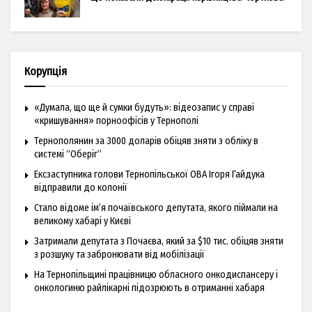
Корупція
«Думала, що ще й сумки будуть»: відеозапис у справі
«кришування» порноофісів у Тернополі
Тернополянин за 3000 доларів обіцяв зняти з обліку в
системі “Оберіг”
Ексзаступника голови Тернопільської ОВА Ігоря Гайдука
відправили до колонії
Стало відоме ім’я почаївського депутата, якого піймали на
великому хабарі у Києві
Затримали депутата з Почаєва, який за $10 тис. обіцяв зняти
з розшуку та забронювати від мобілізації
На Тернопільщині працівницю обласного онкодиспансеру і
онкологиню райлікарні підозрюють в отриманні хабаря