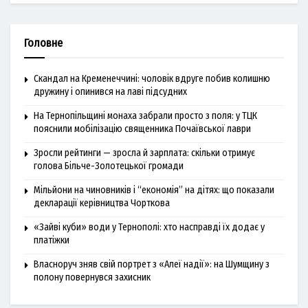
Головне
Скандал на Кременеччині: чоловік вдруге побив колишню
дружину і опинився на лаві підсудних
На Тернопільщині монаха забрали просто з поля: у ТЦК
пояснили мобілізацію священника Почаївської лаври
Зросли рейтинги — зросла й зарплата: скільки отримує
голова Більче-Золотецької громади
Мільйони на чиновників і “економія” на дітях: що показали
декларації керівництва Чорткова
«Зайві куби» води у Тернополі: хто насправді їх додає у
платіжки
Власноруч зняв свій портрет з «Алеї надії»: на Шумщину з
полону повернувся захисник