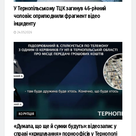
У Тернопільському ТЦК загинув 46-річний
чоловік: оприлюднили фрагмент відео
інциденту
24.05.2026
КОРУПЦІЯ
«Думала, що ще й сумки будуть»: відеозапис у
справі «кришування» порноофісів у Тернополі