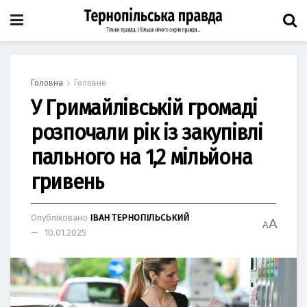
Головна
Головне
У Гримайлівській громаді
розпочали рік із закупівлі
пального на 1,2 мільйона
гривень
Опубліковано
ІВАН ТЕРНОПІЛЬСЬКИЙ
A
A
10.01.2025