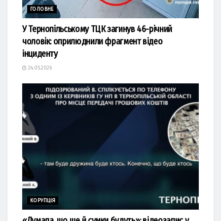
ГОЛОВНЕ
У Тернопільському ТЦК загинув 46-річний
чоловік: оприлюднили фрагмент відео
інциденту
24.05.2026
КОРУПЦІЯ
«Думала, що ще й сумки будуть»: відеозапис у