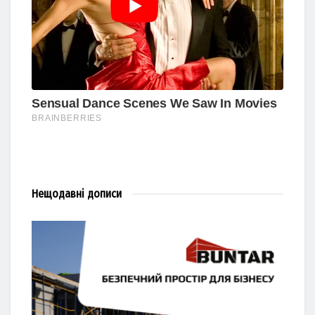
Нещодавні
дописи