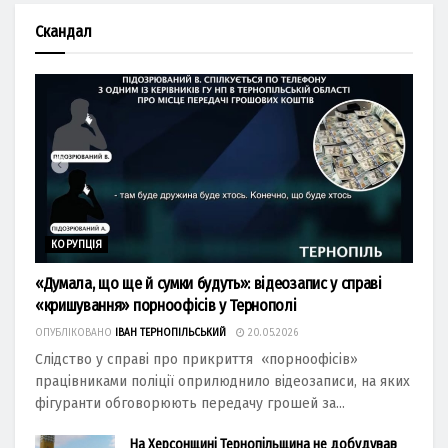
Скандал
КОРУПЦІЯ
«Думала, що ще й сумки будуть»: відеозапис у справі
«кришування» порноофісів у Тернополі
ОПУБЛІКОВАНО
ІВАН ТЕРНОПІЛЬСЬКИЙ
20.05.2026
Слідство у справі про прикриття «порноофісів»
працівниками поліції оприлюднило відеозаписи, на яких
фігуранти обговорюють передачу грошей за...
На Херсонщині Тернопільщина не добудував