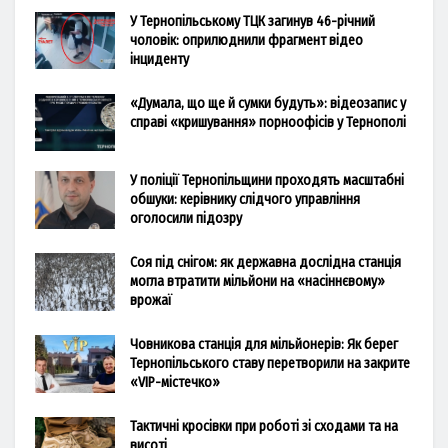
У Тернопільському ТЦК загинув 46-річний
чоловік: оприлюднили фрагмент відео
інциденту
«Думала, що ще й сумки будуть»: відеозапис у
справі «кришування» порноофісів у Тернополі
У поліції Тернопільщини проходять масштабні
обшуки: керівнику слідчого управління
оголосили підозру
Соя під снігом: як державна дослідна станція
могла втратити мільйони на «насіннєвому»
врожаї
Човникова станція для мільйонерів: Як берег
Тернопільського ставу перетворили на закрите
«VIP-містечко»
Тактичні кросівки при роботі зі сходами та на
висоті