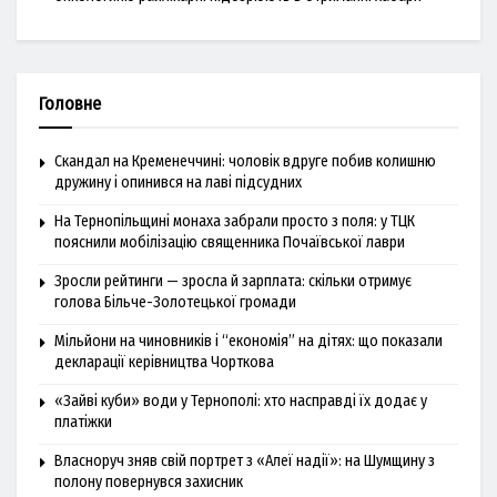
Головне
Скандал на Кременеччині: чоловік вдруге побив колишню
дружину і опинився на лаві підсудних
На Тернопільщині монаха забрали просто з поля: у ТЦК
пояснили мобілізацію священника Почаївської лаври
Зросли рейтинги — зросла й зарплата: скільки отримує
голова Більче-Золотецької громади
Мільйони на чиновників і “економія” на дітях: що показали
декларації керівництва Чорткова
«Зайві куби» води у Тернополі: хто насправді їх додає у
платіжки
Власноруч зняв свій портрет з «Алеї надії»: на Шумщину з
полону повернувся захисник