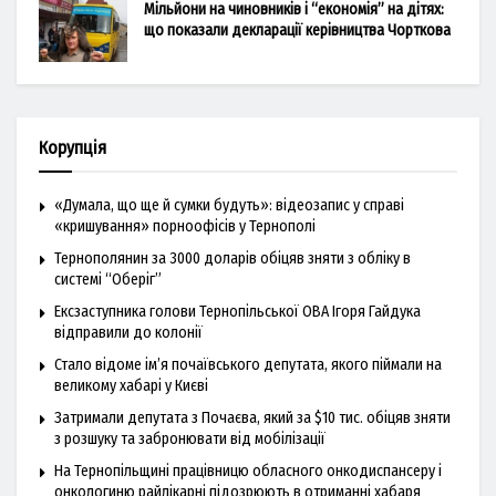
Мільйони на чиновників і “економія” на дітях:
що показали декларації керівництва Чорткова
Корупція
«Думала, що ще й сумки будуть»: відеозапис у справі
«кришування» порноофісів у Тернополі
Тернополянин за 3000 доларів обіцяв зняти з обліку в
системі “Оберіг”
Ексзаступника голови Тернопільської ОВА Ігоря Гайдука
відправили до колонії
Стало відоме ім’я почаївського депутата, якого піймали на
великому хабарі у Києві
Затримали депутата з Почаєва, який за $10 тис. обіцяв зняти
з розшуку та забронювати від мобілізації
На Тернопільщині працівницю обласного онкодиспансеру і
онкологиню райлікарні підозрюють в отриманні хабаря