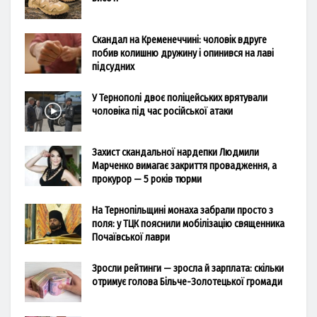
Скандал на Кременеччині: чоловік вдруге
побив колишню дружину і опинився на лаві
підсудних
У Тернополі двоє поліцейських врятували
чоловіка під час російської атаки
Захист скандальної нардепки Людмили
Марченко вимагає закриття провадження, а
прокурор — 5 років тюрми
На Тернопільщині монаха забрали просто з
поля: у ТЦК пояснили мобілізацію священника
Почаївської лаври
Зросли рейтинги — зросла й зарплата: скільки
отримує голова Більче-Золотецької громади