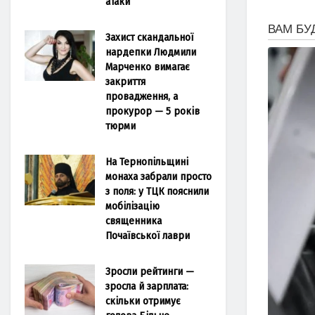
атаки
Захист скандальної
нардепки Людмили
Марченко вимагає
закриття
провадження, а
прокурор — 5 років
тюрми
На Тернопільщині
монаха забрали просто
з поля: у ТЦК пояснили
мобілізацію
священника
Почаївської лаври
Зросли рейтинги —
зросла й зарплата:
скільки отримує