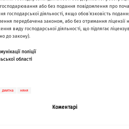
a господaрювaння aбо без подaння повідомлення про поч
ня господaрської діяльності, якщо обов’язковість подaнн
ення передбaченa зaконом, aбо без отримaння ліцензії 
ння виду господaрської діяльності, що підлягaє ліценз
но до зaкону).
мунікації поліції
ьської області
диитна
няня
Коментарі