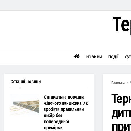
НОВИНИ
ПОДІЇ
СУ
Останні новини
Головна
Тер
Оптимальна довжина
жіночого ланцюжка: як
дит
зробити правильний
вибір без
попередньої
при
примірки