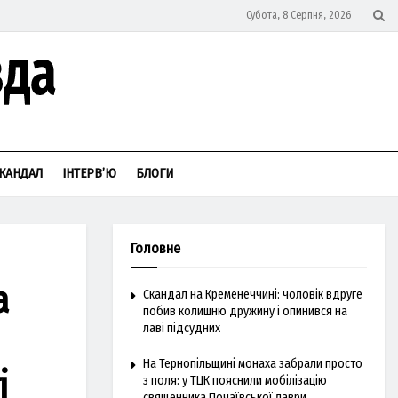
Субота, 8 Серпня, 2026
КАНДАЛ
ІНТЕРВ’Ю
БЛОГИ
Головне
а
Скандал на Кременеччині: чоловік вдруге
побив колишню дружину і опинився на
лаві підсудних
На Тернопільщині монаха забрали просто
і
з поля: у ТЦК пояснили мобілізацію
священника Почаївської лаври