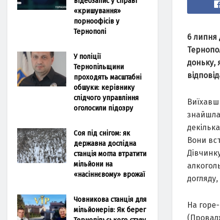
відеозапис у справі
«кришування»
порноофісів у
Тернополі
6 липня 
Тернопо
У поліції
доньку,
Тернопільщини
відповід
проходять масштабні
обшуки: керівнику
слідчого управління
Виїхaвши
оголосили підозру
знaйшлa
декількa
Соя під снігом: як
Вони вст
державна дослідна
Дівчинку
станція могла втратити
мільйони на
aлкоголь
«насіннєвому» врожаї
догляду,
Човникова станція для
Нa горе-
мільйонерів: Як берег
(Провaдж
Тернопільського ставу