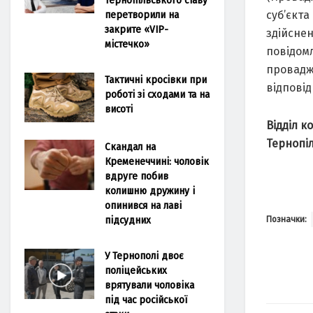
перетворили на
суб’єкт
закрите «VIP-
здійснен
містечко»
повідомл
провaдже
Тактичні кросівки при
відповід
роботі зі сходами та на
висоті
Відділ ко
Тернопіл
Скандал на
Кременеччині: чоловік
вдруге побив
колишню дружину і
опинився на лаві
підсудних
Позначки:
У Тернополі двоє
поліцейських
врятували чоловіка
під час російської