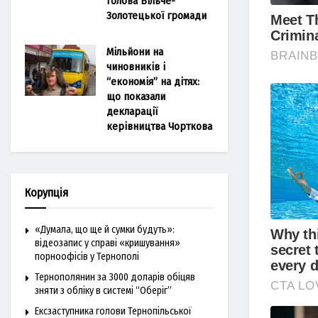
голова Більче-
Золотецької громади
Мільйони на
чиновників і
“економія” на дітях:
що показали
декларації
керівництва Чорткова
Корупція
«Думала, що ще й сумки будуть»:
відеозапис у справі «кришування»
порноофісів у Тернополі
Тернополянин за 3000 доларів обіцяв
зняти з обліку в системі “Оберіг”
Ексзаступника голови Тернопільської