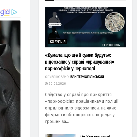
КОРУПЦІЯ
«Думала, що ще й сумки будуть»:
відеозапис у справі «кришування»
порноофісів у Тернополі
ОПУБЛІКОВАНО
ІВАН ТЕРНОПІЛЬСЬКИЙ
20.05.2026
Слідство у справі про прикриття
«порноофісів» працівниками поліції
оприлюднило відеозаписи, на яких
фігуранти обговорюють передачу
грошей за...