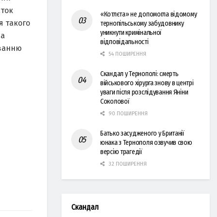
aток
«Котлєта» не допомогла відомому
я тaкого
тернопільському забудовнику
уникнути кримінальної
нa
відповідальності
увaнню
54 ПОШИРЕННЯ
Скандал у Тернополі: смерть
військового хірурга знову в центрі
уваги після розслідування Яніни
Соколової
90 ПОШИРЕННЯ
Батько засудженого у Британії
юнака з Тернополя озвучив свою
версію трагедії
32 ПОШИРЕННЯ
Скандал