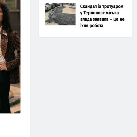
Скандал із тротуаром
у Тернополі: міська
влада заявила – це не
їхня робота