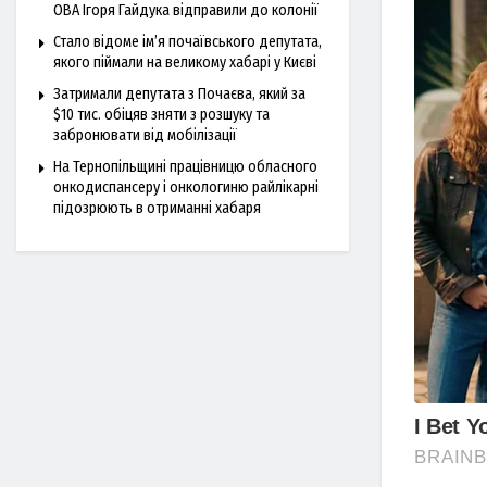
ОВА Ігоря Гайдука відправили до колонії
Стало відоме ім’я почаївського депутата,
якого піймали на великому хабарі у Києві
Затримали депутата з Почаєва, який за
$10 тис. обіцяв зняти з розшуку та
забронювати від мобілізації
На Тернопільщині працівницю обласного
онкодиспансеру і онкологиню райлікарні
підозрюють в отриманні хабаря