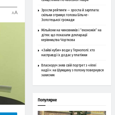
Зросли рейтинги — зросла й зарплата:
A
A
скільки отримує голова Більче-
Золотецької громади
Мільйони на чиновників і “економія” на
дітях: що показали декларації
керівництва Чорткова
«Зайві куби» води у Тернополі: хто
насправді їх додає у платіжки
Власноруч зняв свій портрет з «Алеї
надії»: на Шумщину з полону повернувся
захисник
Популярне