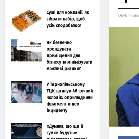
Суші для компанії: як
Опубліков
зібрати набір, щоб
усім сподобалося
Як безпечно
орендувати
приміщення для
бізнесу та мінімізувати
можливі ризики?
У Тернопільському
ТЦК загинув 46-річний
чоловік: оприлюднили
фрагмент відео
інциденту
«Думала, що ще й
сумки будуть»: