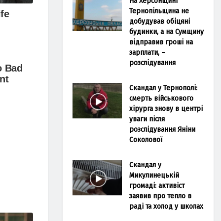
На Херсонщині
Тернопільщина не
добудував обіцяні
будинки, а на Сумщину
відправив гроші на
зарплати, –
розслідування
Скандал у Тернополі:
смерть військового
хірурга знову в центрі
уваги після
розслідування Яніни
Соколової
Скандал у
Микулинецькій
громаді: активіст
заявив про тепло в
раді та холод у школах