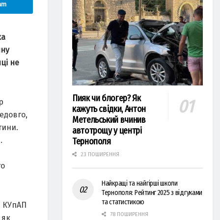
am
кa
чну
ці не
Пияк чи блогер? Як
р
кажуть свідки, Антон
едовго,
Метельський вчинив
тини.
автотрощу у центрі
.
Тернополя
23 ПОШИРЕННЯ
го
Найкращі та найгірші школи
Тернополя: Рейтинг 2025 з відгуками
та статистикою
4 КУпАП
78 ПОШИРЕННЯ
 як