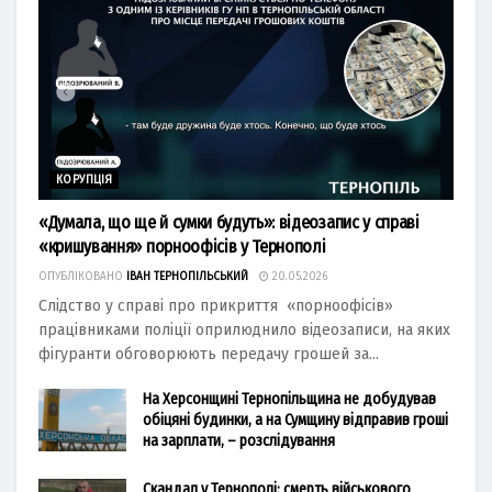
КОРУПЦІЯ
«Думала, що ще й сумки будуть»: відеозапис у справі
«кришування» порноофісів у Тернополі
ОПУБЛІКОВАНО
ІВАН ТЕРНОПІЛЬСЬКИЙ
20.05.2026
Слідство у справі про прикриття «порноофісів»
працівниками поліції оприлюднило відеозаписи, на яких
фігуранти обговорюють передачу грошей за...
На Херсонщині Тернопільщина не добудував
обіцяні будинки, а на Сумщину відправив гроші
на зарплати, – розслідування
Скандал у Тернополі: смерть військового