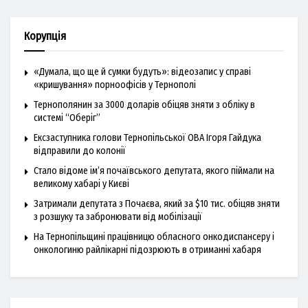
Корупція
«Думала, що ще й сумки будуть»: відеозапис у справі
«кришування» порноофісів у Тернополі
Тернополянин за 3000 доларів обіцяв зняти з обліку в
системі “Оберіг”
Ексзаступника голови Тернопільської ОВА Ігоря Гайдука
відправили до колонії
Стало відоме ім’я почаївського депутата, якого піймали на
великому хабарі у Києві
Затримали депутата з Почаєва, який за $10 тис. обіцяв зняти
з розшуку та забронювати від мобілізації
На Тернопільщині працівницю обласного онкодиспансеру і
онкологиню райлікарні підозрюють в отриманні хабаря