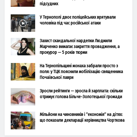
підсудних
У Тернополі двоє поліцейських врятували
чоловіка під час російської атаки
Захист скандальної нардепки Людмили
Марченко вимагає закриття провадження, а
прокурор — 5 років тюрми
На Тернопільщині монаха забрали просто з
поля: у ТЦК пояснили мобілізацію священника
Почаївської лаври
Зросли рейтинги — зросла й зарплата: скільки
отримує голова Більче-Золотецької громади
Мільйони на чиновників і “економія” на дітях:
що показали декларації керівництва Чорткова