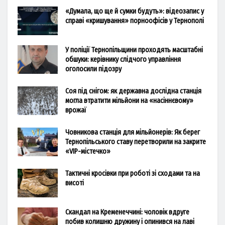
«Думала, що ще й сумки будуть»: відеозапис у
справі «кришування» порноофісів у Тернополі
У поліції Тернопільщини проходять масштабні
обшуки: керівнику слідчого управління
оголосили підозру
Соя під снігом: як державна дослідна станція
могла втратити мільйони на «насіннєвому»
врожаї
Човникова станція для мільйонерів: Як берег
Тернопільського ставу перетворили на закрите
«VIP-містечко»
Тактичні кросівки при роботі зі сходами та на
висоті
Скандал на Кременеччині: чоловік вдруге
побив колишню дружину і опинився на лаві