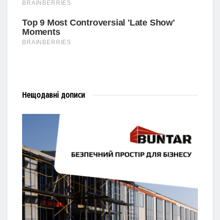
Нещодавні
дописи