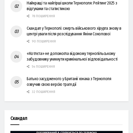
Найкращі та найгірші школи Тернополя: Рейтинг 2025 з
відгуками та статистикою
78 ПОШИРЕННЯ
Скандал у Тернополі: смерть військового хірурга знову в
центрі уваги після розслідування Яніни Соколової
90 ПОШИРЕННЯ
«Котлєта» не допомогла відомому тернопільському
забудовнику уникнути кримінальної відповідальності
54 ПОШИРЕННЯ
Батько засудженого у Британії юнака з Тернополя
озвучив свою версію трагедії
32 ПОШИРЕННЯ
Скандал