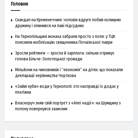
Головне
Скандал на Кременеччині: чоловік вдруге побив колишню
дружину і опинився на лаві підсудних
На Тернопільщині монаха забрали просто з поля: у ТЦК
пояснили мобілізацію священника Почаївської лаври
Зросли рейтинги — зросла й зарплата: скільки отримує
голова Більче-Золотецької громади
Мільйони на чиновників і “економія” на дітях: що показали
декларації керівництва Чорткова
«Зайві куби» води у Тернополі: хто насправді їх додає у
платіжки
Власноруч зняв свій портрет з «Алеї надії»: на Шумщину з
полону повернувся захисник