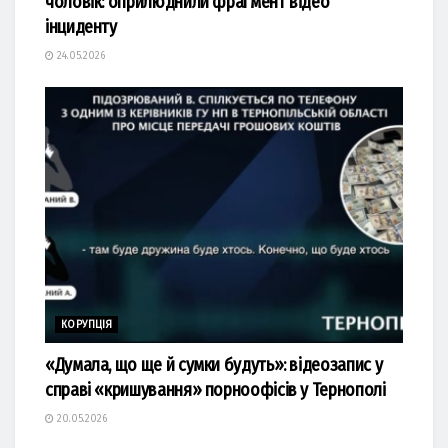
чоловік: оприлюднили фрагмент відео
інциденту
24.05.2026
КОРУПЦІЯ
«Думала, що ще й сумки будуть»: відеозапис у
справі «кришування» порноофісів у Тернополі
20.05.2026