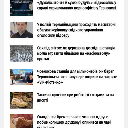
«Думала, що ще й сумки будуть»: відеозапис у
справі «кришування» порноофісів у Тернополі
У поліції Тернопільщини проходять масштабні
обшуки: керівнику слідчого управління
оголосили підозру
Соя під снігом: як державна дослідна станція
могла втратити мільйони на «насіннєвому»
врожаї
Човникова станція для мільйонерів: Як берег
Тернопільського ставу перетворили на закрите
«VIP-містечко»
Тактичні кросівки при роботі зі сходами та на
висоті
Скандал на Кременеччині: чоловік вдруге
побив колишню дружину і опинився на лаві
підсудних