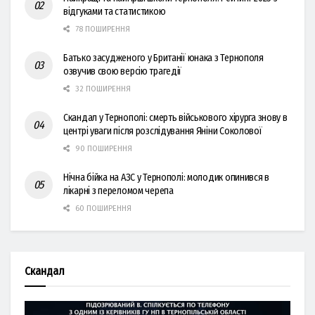
відгуками та статистикою
78 ПОШИРЕННЯ
Батько засудженого у Британії юнака з Тернополя
озвучив свою версію трагедії
32 ПОШИРЕННЯ
Скандал у Тернополі: смерть військового хірурга знову в
центрі уваги після розслідування Яніни Соколової
90 ПОШИРЕННЯ
Нічна бійка на АЗС у Тернополі: молодик опинився в
лікарні з переломом черепа
60 ПОШИРЕННЯ
Скандал