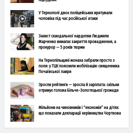
У Тернополі двоє поліцейських врятували
чоловіка під час російської атаки
Захист скандальної нардепки Людмили
Марченко вимагає закриття провадження, а
прокурор — 5 років тюрми
На Тернопільщині монаха забрали просто з
поля: у ТЦК пояснили мобілізацію священника
Почаївської лаври
Зросли рейтинги — зросла й зарплата: скільки
отримує голова Більче-Золотецької громади
Мільйони на чиновників і “економія” на дітях:
що показали декларації керівництва Чорткова