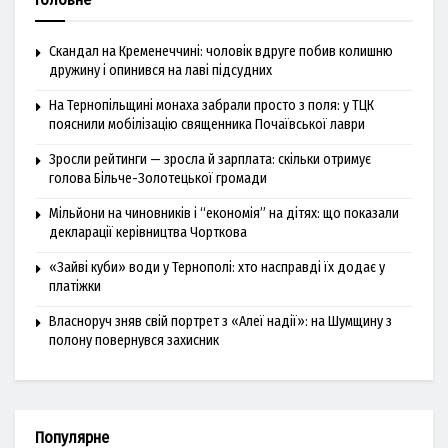
Скандал на Кременеччині: чоловік вдруге побив колишню
дружину і опинився на лаві підсудних
На Тернопільщині монаха забрали просто з поля: у ТЦК
пояснили мобілізацію священника Почаївської лаври
Зросли рейтинги — зросла й зарплата: скільки отримує
голова Більче-Золотецької громади
Мільйони на чиновників і “економія” на дітях: що показали
декларації керівництва Чорткова
«Зайві куби» води у Тернополі: хто насправді їх додає у
платіжки
Власноруч зняв свій портрет з «Алеї надії»: на Шумщину з
полону повернувся захисник
Популярне