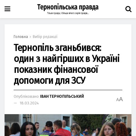
Головна
Вибір редакції
Тернопіль зганьбився:
один з найгірших в Україні
показник фінансової
допомоги для ЗСУ
Опубліковано
ІВАН ТЕРНОПІЛЬСЬКИЙ
A
A
18.03.2024