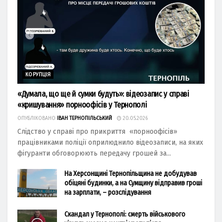
КОРУПЦІЯ
«Думала, що ще й сумки будуть»: відеозапис у справі
«кришування» порноофісів у Тернополі
ОПУБЛІКОВАНО
ІВАН ТЕРНОПІЛЬСЬКИЙ
20.05.2026
Слідство у справі про прикриття «порноофісів»
працівниками поліції оприлюднило відеозаписи, на яких
фігуранти обговорюють передачу грошей за...
На Херсонщині Тернопільщина не добудував
обіцяні будинки, а на Сумщину відправив гроші
на зарплати, – розслідування
Скандал у Тернополі: смерть військового