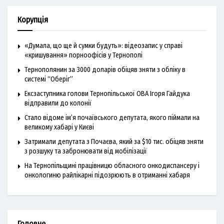
Корупція
«Думала, що ще й сумки будуть»: відеозапис у справі
«кришування» порноофісів у Тернополі
Тернополянин за 3000 доларів обіцяв зняти з обліку в
системі “Оберіг”
Ексзаступника голови Тернопільської ОВА Ігоря Гайдука
відправили до колонії
Стало відоме ім’я почаївського депутата, якого піймали на
великому хабарі у Києві
Затримали депутата з Почаєва, який за $10 тис. обіцяв зняти
з розшуку та забронювати від мобілізації
На Тернопільщині працівницю обласного онкодиспансеру і
онкологиню райлікарні підозрюють в отриманні хабаря
Головне