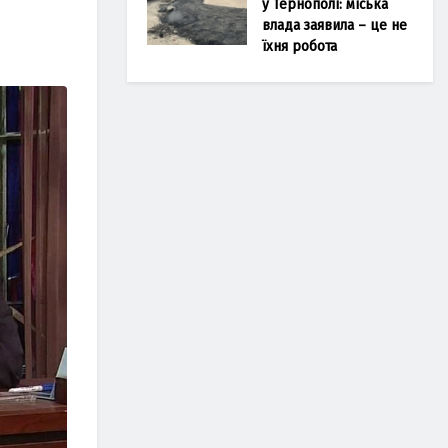
у Тернополі: міська
влада заявила – це не
їхня робота