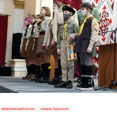
Вифлеємський вогонь
новини Тернополя