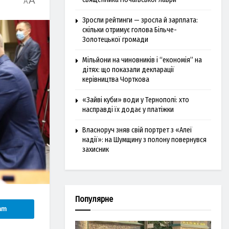
A
A
Зросли рейтинги — зросла й зарплата:
скільки отримує голова Більче-
Золотецької громади
Мільйони на чиновників і “економія” на
дітях: що показали декларації
керівництва Чорткова
«Зайві куби» води у Тернополі: хто
насправді їх додає у платіжки
Власноруч зняв свій портрет з «Алеї
надії»: на Шумщину з полону повернувся
захисник
Популярне
am