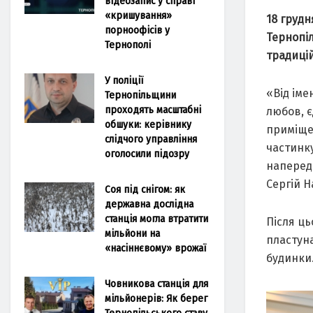
відеозапис у справі
«кришування»
18 грудн
порноофісів у
Тернопіл
Тернополі
традиці
У поліції
«Від іме
Тернопільщини
проходять масштабні
любов, є
обшуки: керівнику
приміщен
слідчого управління
частинку
оголосили підозру
напередо
Сергій Н
Соя під снігом: як
державна дослідна
станція могла втратити
Після ц
мільйони на
пластуна
«насіннєвому» врожаї
будинки
Човникова станція для
мільйонерів: Як берег
Тернопільського ставу