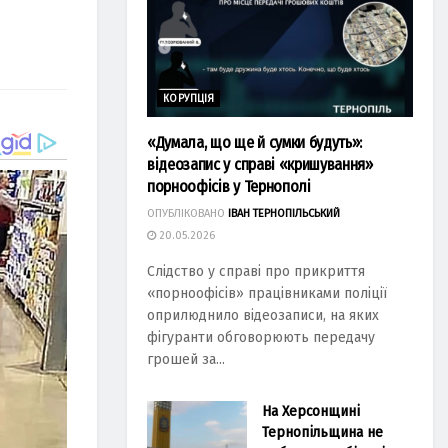
КОРУПЦІЯ
«Думала, що ще й сумки будуть»:
відеозапис у справі «кришування»
порноофісів у Тернополі
ОПУБЛІКОВАНО
ІВАН ТЕРНОПІЛЬСЬКИЙ
20.05.2026
Слідство у справі про прикриття
«порноофісів» працівниками поліції
оприлюднило відеозаписи, на яких
фігуранти обговорюють передачу
грошей за...
На Херсонщині
Тернопільщина не