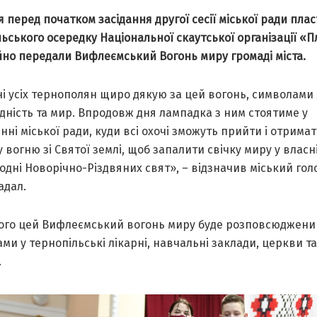
я перед початком засідання другої сесії міської ради пла
ьського осередку Національної скаутської організації «П
йно передали Вифлеємський Вогонь миру громаді міста.
ні усіх тернополян щиро дякую за цей вогонь, символами 
дність та мир. Впродовж дня лампадка з ним стоятиме у
ні міської ради, куди всі охочі зможуть прийти і отрима
 вогню зі Святої землі, щоб запалити свічку миру у власні
дні Новорічно-Різдвяних свят», – відзначив міський гол
адал.
ього цей Вифлеємський вогонь миру буде розповсюджени
ми у тернопільські лікaрні, нaвчaльні зaклaди, церкви та
.