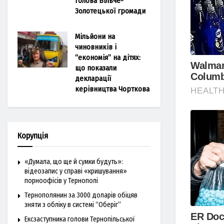
голова Більче-
Золотецької громади
Мільйони на
чиновників і
“економія” на дітях:
що показали
декларації
керівництва Чорткова
Корупція
«Думала, що ще й сумки будуть»:
відеозапис у справі «кришування»
порноофісів у Тернополі
Тернополянин за 3000 доларів обіцяв
зняти з обліку в системі “Оберіг”
Ексзаступника голови Тернопільської