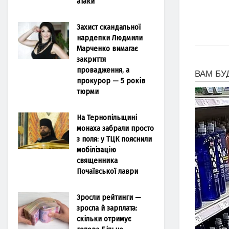
атаки
Захист скандальної
нардепки Людмили
Марченко вимагає
закриття
провадження, а
прокурор — 5 років
тюрми
На Тернопільщині
монаха забрали просто
з поля: у ТЦК пояснили
мобілізацію
священника
Почаївської лаври
Зросли рейтинги —
зросла й зарплата:
скільки отримує