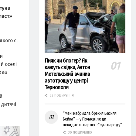
стуни
ласт»
якого є:
ти
Пияк чи блогер? Як
й оселі
кажуть свідки, Антон
ова
Метельський вчинив
автотрощу у центрі
Тернополя
й
22 ПОШИРЕННЯ
 дитячі
“Мені набридла брехня Василя
Бойка” — у Почаєві люди
покидають партію “Слуга народу”
30 ПОШИРЕННЯ