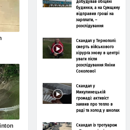
добудував обіцяні
будинки, а на Сумщину
відправив гроші на
зарплати, –
розслідування
Скандал у Тернополі:
смерть військового
хірурга знову в центрі
уваги після
розслідування Яніни
Соколової
Скандал у
Микулинецькій
громаді: активіст
заявив про тепло в
раді та холод у школах
Скандал із тротуаром