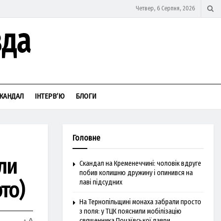
Четвер, 6 Серпня, 2026
КАНДАЛ
ІНТЕРВ’Ю
БЛОГИ
Головне
ли
Скандал на Кременеччині: чоловік вдруге
побив колишню дружину і опинився на
то)
лаві підсудних
На Тернопільщині монаха забрали просто
з поля: у ТЦК пояснили мобілізацію
священника Почаївської лаври