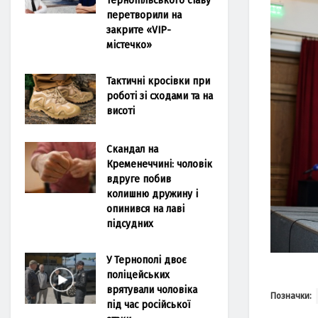
перетворили на
закрите «VIP-
містечко»
Тактичні кросівки при
роботі зі сходами та на
висоті
Скандал на
Кременеччині: чоловік
вдруге побив
колишню дружину і
опинився на лаві
підсудних
У Тернополі двоє
поліцейських
врятували чоловіка
Позначки:
під час російської