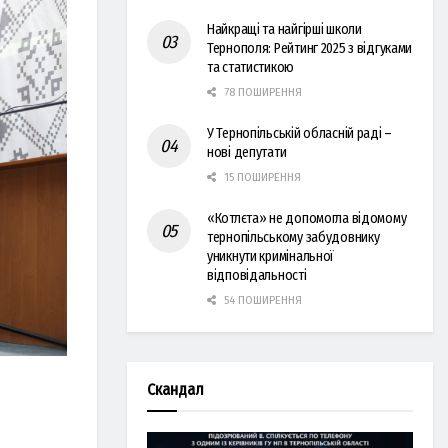
Найкращі та найгірші школи
Тернополя: Рейтинг 2025 з відгуками
та статистикою
78 ПОШИРЕННЯ
У Тернопільській обласній раді –
нові депутати
15 ПОШИРЕННЯ
«Котлєта» не допомогла відомому
тернопільському забудовнику
уникнути кримінальної
відповідальності
54 ПОШИРЕННЯ
Скандал