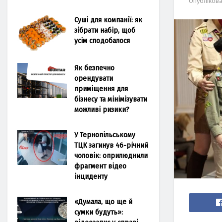
Опубліков
Суші для компанії: як
зібрати набір, щоб
усім сподобалося
Як безпечно
орендувати
приміщення для
бізнесу та мінімізувати
можливі ризики?
У Тернопільському
ТЦК загинув 46-річний
чоловік: оприлюднили
фрагмент відео
інциденту
«Думала, що ще й
сумки будуть»: