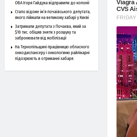
ОВА Ігоря Гайдука відправили до колонії
Стало відоме ім’я почаївського депутата,
якого піймали на великому хабарі у Києві
Затримали депутата з Почаєва, який за
$10 тис. обіцяв зняти з розшуку та
забронювати від мобілізації
На Тернопільщині працівницю обласного
онкодиспансеру і онкологиню райлікарні
підозрюють в отриманні хабаря