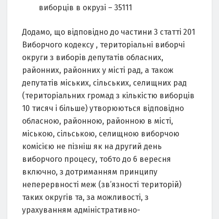
виборців в окрузі – 35111
Додамо, що відповідно до частини 3 статті 201
Виборчого кодексу , територіальні виборчі
округи з виборів депутатів обласних,
районних, районних у місті рад, а також
депутатів міських, сільських, селищних рад
(територіальних громад з кількістю виборців
10 тисяч і більше) утворюються відповідно
обласною, районною, районною в місті,
міською, сільською, селищною виборчою
комісією не пізніш як на другий день
виборчого процесу, тобто до 6 вересня
включно, з дотриманням принципу
неперервності меж (зв’язності територій)
таких округів та, за можливості, з
урахуванням адміністративно-