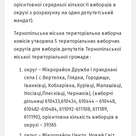
орієнтовної середньої кількості виборців в
окрузі з розрахунку на один депутатський
мандат).
Тернопільська міська територіальна виборча
комісія утворила 5 територіальних виборчих
округів для виборів депутатів Тернопільської
міської територіальної громади :
округ – Мікрорайон Дружба і приєднані
села ( c.Вертелка, Глядки, Городище,
Іванківці, Кобзарівка, Курівці, Малашівці,
Носівці,Плесківці, Чернихів), (виборчі
дільниці 610433,610434, 610444 – 610448,
610482-610484, 611092-611108, 611189,
611190), орієнтовна кількість виборців в
окрузі – 39365
округ – Мікрорайон Центр, Новий Світ,