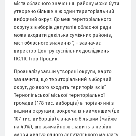
міста обласного значення, району може бути
утворено більше ніж один територіальний
виборчий округ. До меж територіального
округу з виборів депутатів обласної ради
може входити декілька суміжних районів,
міст обласного значення”, – зазначає
директор Центру суспільних досліджень
ПОЛІС Ігор Процик.
Проаналізувавши утворені округи, варто
зазначити, що територіальний виборчий
округ, до якого входить територія всієї
Тернопільської міської територіальної
громади (178 тис. виборців) в порівнянні з
іншими округами, зокрема із найменшим (де
107 тис. виборців) є значно більшим (майже
на 40%), що звичайно ж ставить в нерівні
умови «вагу» одного депутатського мандату,