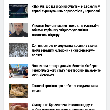
«Думала, що ще й сумки будуть»: відеозапис у
справі «кришування» порноофісів у Тернополі
У поліції Тернопільщини проходять масштабні
обшуки: керівнику слідчого управління
оголосили підозру
Соя під снігом: як державна дослідна станція
могла втратити мільйони на «насіннєвому»
врожаї
Човникова станція для мільйонерів: Як берег
Тернопільського ставу перетворили на закрите
«VIP-містечко»
Тактичні кросівки при роботі зі сходами та на
висоті
Скандал на Кременеччині: чоловік вдруге
побив колишню дружину і опинився на лаві