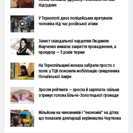
підсудних
У Тернополі двоє поліцейських врятували
чоловіка під час російської атаки
Захист скандальної нардепки Людмили
Марченко вимагає закриття провадження, а
прокурор — 5 років тюрми
На Тернопільщині монаха забрали просто з
поля: у ТЦК пояснили мобілізацію священника
Почаївської лаври
Зросли рейтинги — зросла й зарплата: скільки
отримує голова Більче-Золотецької громади
Мільйони на чиновників і “економія” на дітях:
що показали декларації керівництва Чорткова