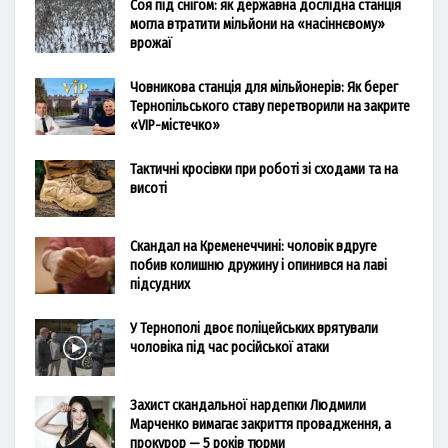
Соя під снігом: як державна дослідна станція
могла втратити мільйони на «насіннєвому»
врожаї
Човникова станція для мільйонерів: Як берег
Тернопільського ставу перетворили на закрите
«VIP-містечко»
Тактичні кросівки при роботі зі сходами та на
висоті
Скандал на Кременеччині: чоловік вдруге
побив колишню дружину і опинився на лаві
підсудних
У Тернополі двоє поліцейських врятували
чоловіка під час російської атаки
Захист скандальної нардепки Людмили
Марченко вимагає закриття провадження, а
прокурор — 5 років тюрми