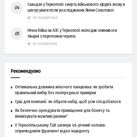
Скандал у Тернополі: смерть військового хірурга знову в
центрі уваги після розслідування Яніни Соколової
90 ПОШИРЕННЯ
Нічна бійка на АЗС у Тернополі: молодик опинився в
лікарні з переломом черепа
60 ПОШИРЕННЯ
Рекомендуємо
Оптимальна довжина жіночого ланцюжка: як зробити
правильний вибір без попередньої примірки
Суші для компанії: як зібрати набір, щоб усім сподобалося
Як безпечно орендувати приміщення для бізнесу та
мінімізувати можливі ризики?
У Тернопільському ТЦК загинув 46-річний чоловік:
оприлюднили фрагмент відео інциденту