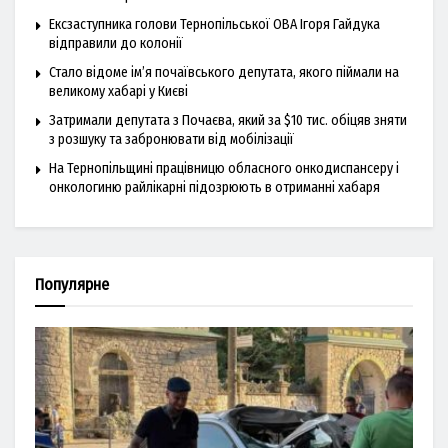
Ексзаступника голови Тернопільської ОВА Ігоря Гайдука
відправили до колонії
Стало відоме ім’я почаївського депутата, якого піймали на
великому хабарі у Києві
Затримали депутата з Почаєва, який за $10 тис. обіцяв зняти
з розшуку та забронювати від мобілізації
На Тернопільщині працівницю обласного онкодиспансеру і
онкологиню райлікарні підозрюють в отриманні хабаря
Популярне