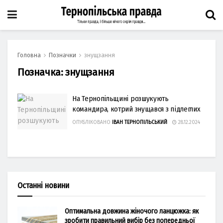
Головна
Позначки
знущзання
Позначка:
знущзання
На Тернопільщині розшукують
командира, котрий знущався з підлеглих
ОПУБЛІКОВАНО
ІВАН ТЕРНОПІЛЬСЬКИЙ
28.12.2024
Останні новини
Оптимальна довжина жіночого ланцюжка: як
зробити правильний вибір без попередньої