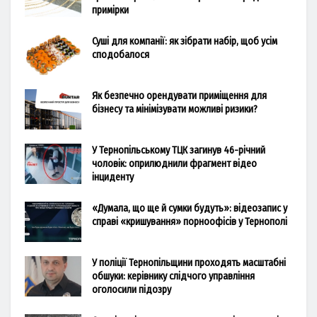
примірки
Суші для компанії: як зібрати набір, щоб усім
сподобалося
Як безпечно орендувати приміщення для
бізнесу та мінімізувати можливі ризики?
У Тернопільському ТЦК загинув 46-річний
чоловік: оприлюднили фрагмент відео
інциденту
«Думала, що ще й сумки будуть»: відеозапис у
справі «кришування» порноофісів у Тернополі
У поліції Тернопільщини проходять масштабні
обшуки: керівнику слідчого управління
оголосили підозру