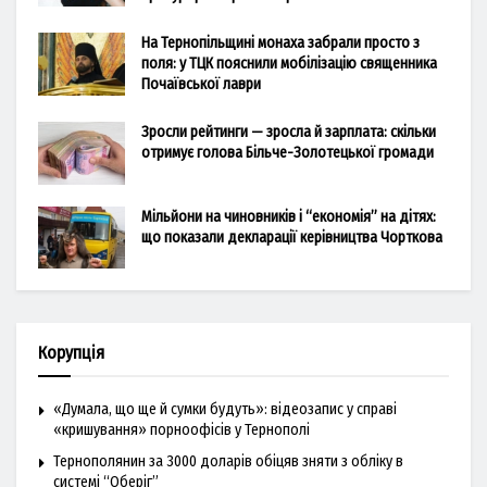
На Тернопільщині монаха забрали просто з
поля: у ТЦК пояснили мобілізацію священника
Почаївської лаври
Зросли рейтинги — зросла й зарплата: скільки
отримує голова Більче-Золотецької громади
Мільйони на чиновників і “економія” на дітях:
що показали декларації керівництва Чорткова
Корупція
«Думала, що ще й сумки будуть»: відеозапис у справі
«кришування» порноофісів у Тернополі
Тернополянин за 3000 доларів обіцяв зняти з обліку в
системі “Оберіг”