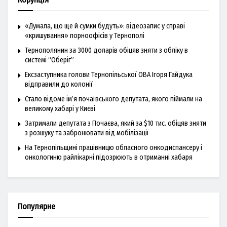
«Думала, що ще й сумки будуть»: відеозапис у справі
«кришування» порноофісів у Тернополі
Тернополянин за 3000 доларів обіцяв зняти з обліку в
системі “Оберіг”
Ексзаступника голови Тернопільської ОВА Ігоря Гайдука
відправили до колонії
Стало відоме ім’я почаївського депутата, якого піймали на
великому хабарі у Києві
Затримали депутата з Почаєва, який за $10 тис. обіцяв зняти
з розшуку та забронювати від мобілізації
На Тернопільщині працівницю обласного онкодиспансеру і
онкологиню райлікарні підозрюють в отриманні хабаря
Популярне