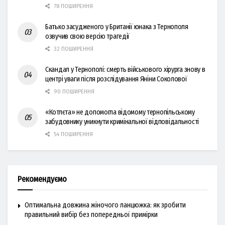
78 ПОШИРЕННЯ
Батько засудженого у Британії юнака з Тернополя
озвучив свою версію трагедії
32 ПОШИРЕННЯ
Скандал у Тернополі: смерть військового хірурга знову в
центрі уваги після розслідування Яніни Соколової
90 ПОШИРЕННЯ
«Котлєта» не допомогла відомому тернопільському
забудовнику уникнути кримінальної відповідальності
54 ПОШИРЕННЯ
Рекомендуємо
Оптимальна довжина жіночого ланцюжка: як зробити
правильний вибір без попередньої примірки