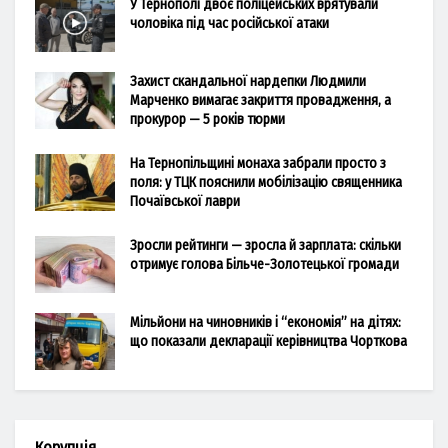
У Тернополі двоє поліцейських врятували
чоловіка під час російської атаки
Захист скандальної нардепки Людмили
Марченко вимагає закриття провадження, а
прокурор — 5 років тюрми
На Тернопільщині монаха забрали просто з
поля: у ТЦК пояснили мобілізацію священника
Почаївської лаври
Зросли рейтинги — зросла й зарплата: скільки
отримує голова Більче-Золотецької громади
Мільйони на чиновників і “економія” на дітях:
що показали декларації керівництва Чорткова
Корупція