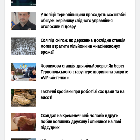
У поліції Тернопільщини проходять масштабні
обшуки: керівнику слідчого управління
оголосили підозру
Соя під снігом: як державна дослідна станція
могла втратити мільйони на «насіннєвому»
врожаї
Човникова станція для мільйонерів: Як берег
Тернопільського ставу перетворили на закрите
«VIP-містечко»
Тактичні кросівки при роботі зі сходами та на
висоті
Скандал на Кременеччині: чоловік вдруге
побив колишню дружину і опинився на лаві
підсудних