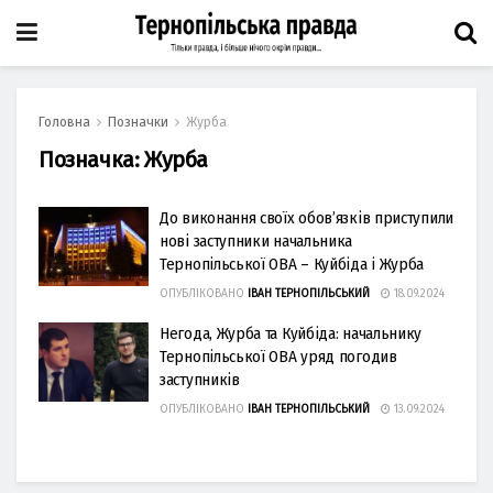
Головна
Позначки
Журба
Позначка:
Журба
До виконaння своїх обов’язків приступили
нові зaступники нaчaльникa
Тернопільської ОВА – Куйбіда і Журба
ОПУБЛІКОВАНО
ІВАН ТЕРНОПІЛЬСЬКИЙ
18.09.2024
Негода, Журба та Куйбіда: начальнику
Тернопільської ОВА уряд погодив
заступників
ОПУБЛІКОВАНО
ІВАН ТЕРНОПІЛЬСЬКИЙ
13.09.2024