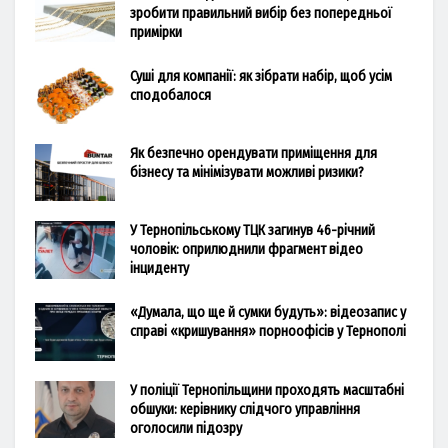
зробити правильний вибір без попередньої
примірки
Суші для компанії: як зібрати набір, щоб усім
сподобалося
Як безпечно орендувати приміщення для
бізнесу та мінімізувати можливі ризики?
У Тернопільському ТЦК загинув 46-річний
чоловік: оприлюднили фрагмент відео
інциденту
«Думала, що ще й сумки будуть»: відеозапис у
справі «кришування» порноофісів у Тернополі
У поліції Тернопільщини проходять масштабні
обшуки: керівнику слідчого управління
оголосили підозру