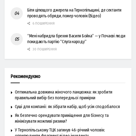
Біля цілющого джерела на Тернопільщині, де сектанти
проводять обряди, помер чоловік (Відео)
6 ПОШИРЕННЯ
“Мені набридла брехня Василя Бойка” — у Почаєві люди
покидають партію “Слуга народу”
30 ПОШИРЕННЯ
Рекомендуємо
Оптимальна довжина жіночого ланцюжка: як зробити
правильний вибір без попередньої примірки
Суші для компанії: як зібрати набір, щоб усім сподобалося
Як безпечно орендувати приміщення для бізнесу та
мінімізувати можливі ризики?
У Тернопільському ТЦК загинув 46-річний чоловік:
оприлюднили фрагмент відео інциденту