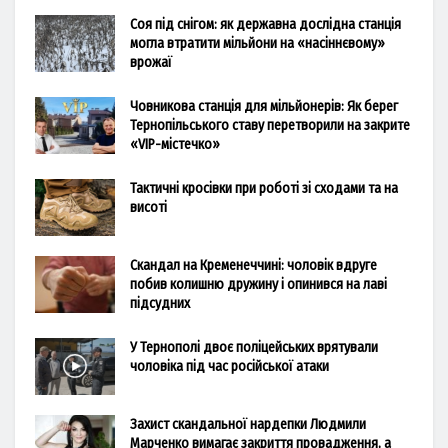
Соя під снігом: як державна дослідна станція
могла втратити мільйони на «насіннєвому»
врожаї
Човникова станція для мільйонерів: Як берег
Тернопільського ставу перетворили на закрите
«VIP-містечко»
Тактичні кросівки при роботі зі сходами та на
висоті
Скандал на Кременеччині: чоловік вдруге
побив колишню дружину і опинився на лаві
підсудних
У Тернополі двоє поліцейських врятували
чоловіка під час російської атаки
Захист скандальної нардепки Людмили
Марченко вимагає закриття провадження, а