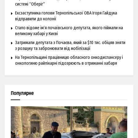
системі “Оберіг”
Ексзаступника голови Тернопільської ОВА Ігоря Гайдука
відправили до колонії
Стало відоме ім’я почаївського депутата, якого піймали на
великому хабарі у Києві
Затримали депутата з Почаєва, який за $10 тис. обіцяв зняти
з розшуку та забронювати від мобілізації
На Тернопільщині працівницю обласного онкодиспансеру і
онкологиню райлікарні підозрюють в отриманні хабаря
Популярне