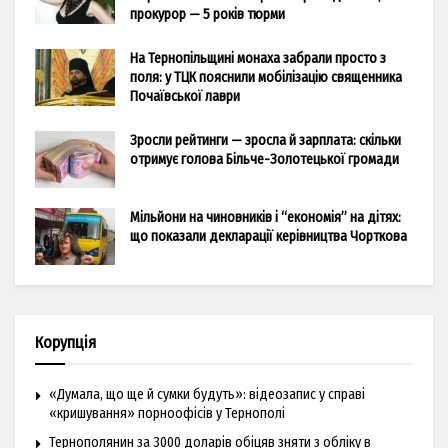
прокурор — 5 років тюрми
На Тернопільщині монаха забрали просто з
поля: у ТЦК пояснили мобілізацію священника
Почаївської лаври
Зросли рейтинги — зросла й зарплата: скільки
отримує голова Більче-Золотецької громади
Мільйони на чиновників і “економія” на дітях:
що показали декларації керівництва Чорткова
Корупція
«Думала, що ще й сумки будуть»: відеозапис у справі
«кришування» порноофісів у Тернополі
Тернополянин за 3000 доларів обіцяв зняти з обліку в