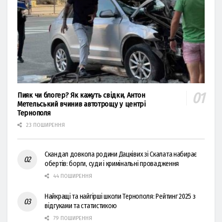
Пияк чи блогер? Як кажуть свідки, Антон
Метельський вчинив автотрощу у центрі
Тернополя
23 ПОШИРЕННЯ
Скандал довкола родини Дацківих зі Скалата набирає
обертів: борги, суди і кримінальні провадження
44 ПОШИРЕННЯ
Найкращі та найгірші школи Тернополя: Рейтинг 2025 з
відгуками та статистикою
79 ПОШИРЕННЯ