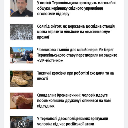
У поліції Тернопільщини проходять масштабні
обшуки: керівнику слідчого управління
оголосили підозру
Соя під снігом: як державна дослідна станція
могла втратити мільйони на «насіннєвому»
врожаї
Човникова станція для мільйонерів: Як берег
Тернопільського ставу перетворили на закрите
«VIP-містечко»
Тактичні кросівки при роботі зі сходами та на
висоті
Скандал на Кременеччині: чоловік вдруге
побив колишню дружину і опинився на лаві
підсудних
У Тернополі двоє поліцейських врятували
чоловіка під час російської атаки