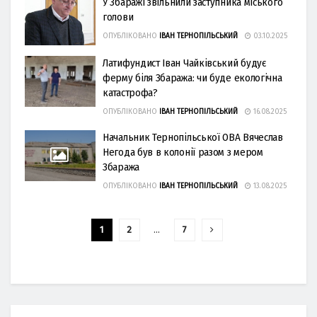
У Збаражі звільнили заступника міського
голови
ОПУБЛІКОВАНО
ІВАН ТЕРНОПІЛЬСЬКИЙ
03.10.2025
Латифундист Іван Чайківський будує
ферму біля Збаража: чи буде екологічна
катастрофа?
ОПУБЛІКОВАНО
ІВАН ТЕРНОПІЛЬСЬКИЙ
16.08.2025
Начальник Тернопільської ОВА Вячеслав
Негода був в колонії разом з мером
Збаража
ОПУБЛІКОВАНО
ІВАН ТЕРНОПІЛЬСЬКИЙ
13.08.2025
1
2
…
7