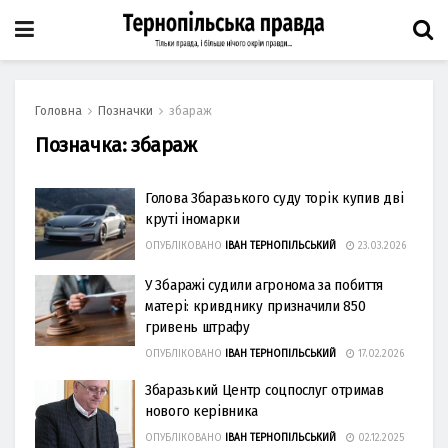
Головна
Позначки
збараж
Позначка:
збараж
Голова Збаразького суду торік купив дві
круті іномарки
ОПУБЛІКОВАНО
ІВАН ТЕРНОПІЛЬСЬКИЙ
23.03.2026
У Збаражі судили агронома за побиття
матері: кривднику призначили 850
гривень штрафу
ОПУБЛІКОВАНО
ІВАН ТЕРНОПІЛЬСЬКИЙ
17.02.2026
Збаразький Центр соцпослуг отримав
нового керівника
ОПУБЛІКОВАНО
ІВАН ТЕРНОПІЛЬСЬКИЙ
02.12.2025