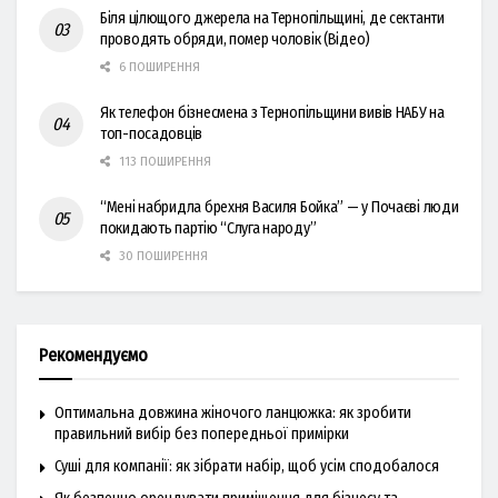
Біля цілющого джерела на Тернопільщині, де сектанти
проводять обряди, помер чоловік (Відео)
6 ПОШИРЕННЯ
Як телефон бізнесмена з Тернопільщини вивів НАБУ на
топ-посадовців
113 ПОШИРЕННЯ
“Мені набридла брехня Василя Бойка” — у Почаєві люди
покидають партію “Слуга народу”
30 ПОШИРЕННЯ
Рекомендуємо
Оптимальна довжина жіночого ланцюжка: як зробити
правильний вибір без попередньої примірки
Суші для компанії: як зібрати набір, щоб усім сподобалося