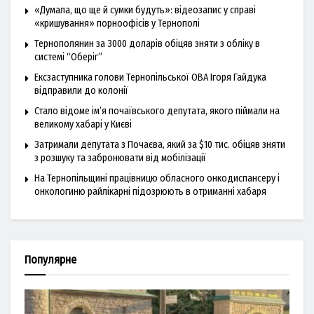
«Думала, що ще й сумки будуть»: відеозапис у справі
«кришування» порноофісів у Тернополі
Тернополянин за 3000 доларів обіцяв зняти з обліку в
системі “Оберіг”
Ексзаступника голови Тернопільської ОВА Ігоря Гайдука
відправили до колонії
Стало відоме ім’я почаївського депутата, якого піймали на
великому хабарі у Києві
Затримали депутата з Почаєва, який за $10 тис. обіцяв зняти
з розшуку та забронювати від мобілізації
На Тернопільщині працівницю обласного онкодиспансеру і
онкологиню райлікарні підозрюють в отриманні хабаря
Популярне