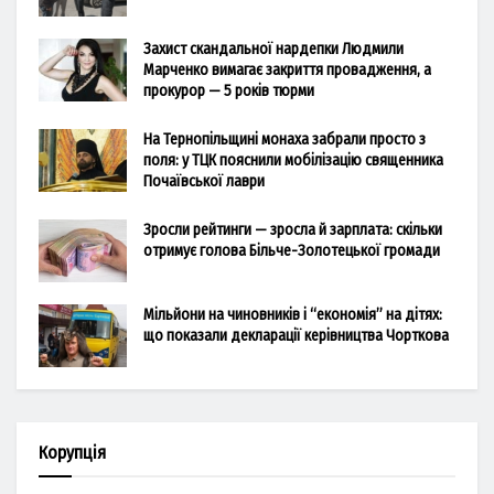
Захист скандальної нардепки Людмили
Марченко вимагає закриття провадження, а
прокурор — 5 років тюрми
На Тернопільщині монаха забрали просто з
поля: у ТЦК пояснили мобілізацію священника
Почаївської лаври
Зросли рейтинги — зросла й зарплата: скільки
отримує голова Більче-Золотецької громади
Мільйони на чиновників і “економія” на дітях:
що показали декларації керівництва Чорткова
Корупція