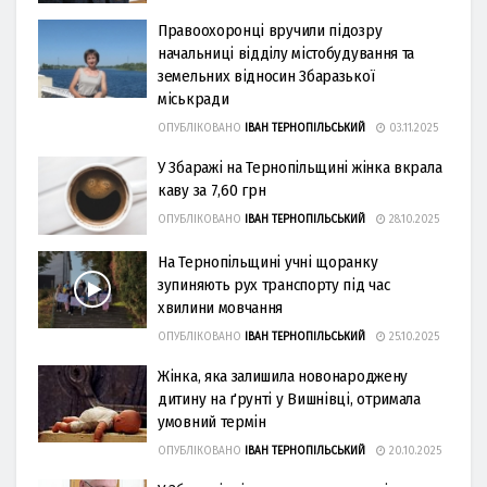
Правоохоронці вручили підозру
начальниці відділу містобудування та
земельних відносин Збаразької
міськради
ОПУБЛІКОВАНО
ІВАН ТЕРНОПІЛЬСЬКИЙ
03.11.2025
У Збаражі на Тернопільщині жінка вкрала
каву за 7,60 грн
ОПУБЛІКОВАНО
ІВАН ТЕРНОПІЛЬСЬКИЙ
28.10.2025
На Тернопільщині учні щоранку
зупиняють рух транспорту під час
хвилини мовчання
ОПУБЛІКОВАНО
ІВАН ТЕРНОПІЛЬСЬКИЙ
25.10.2025
Жінка, яка залишила новонароджену
дитину на ґрунті у Вишнівці, отримала
умовний термін
ОПУБЛІКОВАНО
ІВАН ТЕРНОПІЛЬСЬКИЙ
20.10.2025