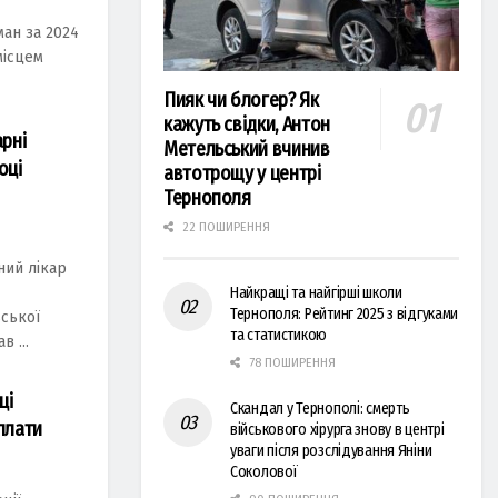
ан за 2024
місцем
Пияк чи блогер? Як
кажуть свідки, Антон
арні
Метельський вчинив
оці
автотрощу у центрі
Тернополя
22 ПОШИРЕННЯ
ний лікар
Найкращі та найгірші школи
Тернополя: Рейтинг 2025 з відгуками
ської
та статистикою
 ...
78 ПОШИРЕННЯ
ці
Скандал у Тернополі: смерть
плати
військового хірурга знову в центрі
уваги після розслідування Яніни
Соколової