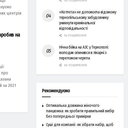
ції
90 ПОШИРЕННЯ
онуємо
«Котлєта» не допомогла відомому
них центрів
тернопільському забудовнику
уникнути кримінальної
відповідальності
аробив на
54 ПОШИРЕННЯ
Нічна бійка на АЗС у Тернополі:
молодик опинився в лікарні з
переломом черепа
60 ПОШИРЕННЯ
ії
 про
казана
 за 2021
Рекомендуємо
Оптимальна довжина жіночого
ланцюжка: як зробити правильний вибір
без попередньої примірки
Суші для компанії: як зібрати набір, щоб