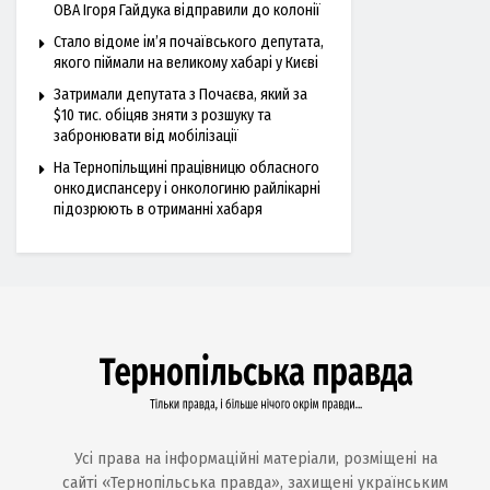
ОВА Ігоря Гайдука відправили до колонії
Стало відоме ім’я почаївського депутата,
якого піймали на великому хабарі у Києві
Затримали депутата з Почаєва, який за
$10 тис. обіцяв зняти з розшуку та
забронювати від мобілізації
На Тернопільщині працівницю обласного
онкодиспансеру і онкологиню райлікарні
підозрюють в отриманні хабаря
Усі права на інформаційні матеріали, розміщені на
сайті «Тернопільська правда», захищені українським