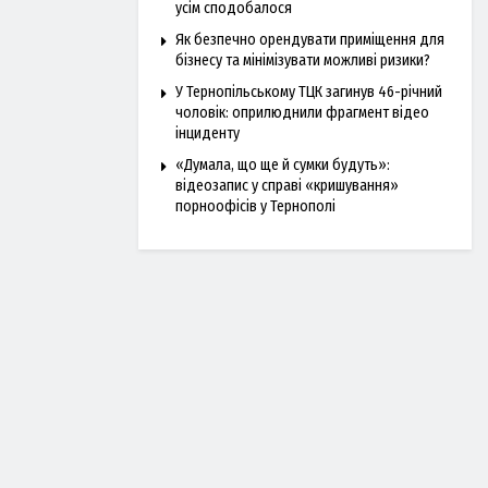
усім сподобалося
Як безпечно орендувати приміщення для
бізнесу та мінімізувати можливі ризики?
У Тернопільському ТЦК загинув 46-річний
чоловік: оприлюднили фрагмент відео
інциденту
«Думала, що ще й сумки будуть»:
відеозапис у справі «кришування»
порноофісів у Тернополі