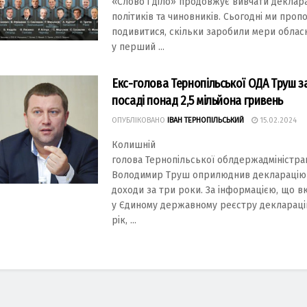
«Слово і діло» продовжує вивчати деклара
політиків та чиновників. Сьогодні ми проп
подивитися, скільки заробили мери облас
у перший ...
Екс-голова Тернопільської ОДА Труш з
посаді понад 2,5 мільйона гривень
ОПУБЛІКОВАНО
ІВАН ТЕРНОПІЛЬСЬКИЙ
15.02.2024
Колишній
голова Тернопільської облдержадміністрац
Володимир Труш оприлюднив декларацію
доходи за три роки. За інформацією, що в
у Єдиному державному реєстру декларацій
рік, ...