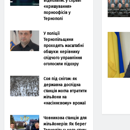
відеозапис у справі
«кришування»
порноофісів у
Тернополі
У поліції
Тернопільщини
проходять масштабні
обшуки: керівнику
слідчого управління
оголосили підозру
Соя під снігом: як
державна дослідна
станція могла втратити
мільйони на
«насіннєвому» врожаї
Човникова станція для
мільйонерів: Як берег
Тернопільського ставу