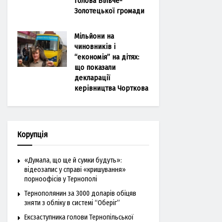
голова Більче-
Золотецької громади
Мільйони на
чиновників і
“економія” на дітях:
що показали
декларації
керівництва Чорткова
Корупція
«Думала, що ще й сумки будуть»:
відеозапис у справі «кришування»
порноофісів у Тернополі
Тернополянин за 3000 доларів обіцяв
зняти з обліку в системі “Оберіг”
Ексзаступника голови Тернопільської