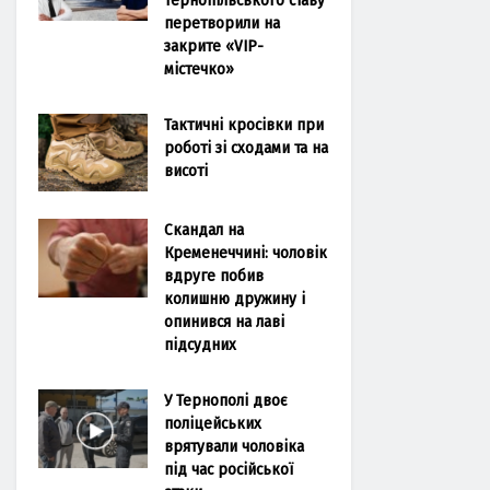
перетворили на
закрите «VIP-
містечко»
Тактичні кросівки при
роботі зі сходами та на
висоті
Скандал на
Кременеччині: чоловік
вдруге побив
колишню дружину і
опинився на лаві
підсудних
У Тернополі двоє
поліцейських
врятували чоловіка
під час російської