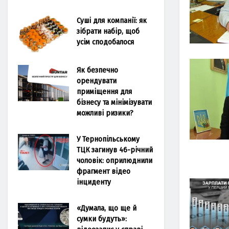
Суші для компанії: як
зібрати набір, щоб
усім сподобалося
Як безпечно
орендувати
приміщення для
бізнесу та мінімізувати
можливі ризики?
У Тернопільському
ТЦК загинув 46-річний
чоловік: оприлюднили
фрагмент відео
інциденту
«Думала, що ще й
сумки будуть»: