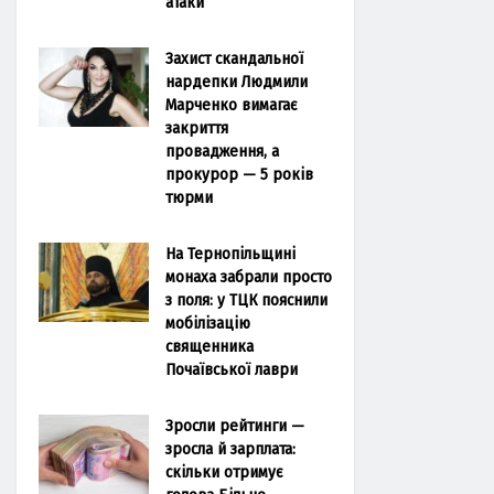
атаки
Захист скандальної
нардепки Людмили
Марченко вимагає
закриття
провадження, а
прокурор — 5 років
тюрми
На Тернопільщині
монаха забрали просто
з поля: у ТЦК пояснили
мобілізацію
священника
Почаївської лаври
Зросли рейтинги —
зросла й зарплата:
скільки отримує