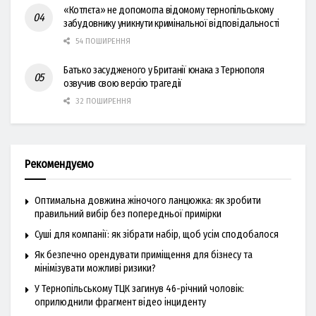
«Котлєта» не допомогла відомому тернопільському
забудовнику уникнути кримінальної відповідальності
54 ПОШИРЕННЯ
Батько засудженого у Британії юнака з Тернополя
озвучив свою версію трагедії
32 ПОШИРЕННЯ
Рекомендуємо
Оптимальна довжина жіночого ланцюжка: як зробити
правильний вибір без попередньої примірки
Суші для компанії: як зібрати набір, щоб усім сподобалося
Як безпечно орендувати приміщення для бізнесу та
мінімізувати можливі ризики?
У Тернопільському ТЦК загинув 46-річний чоловік:
оприлюднили фрагмент відео інциденту