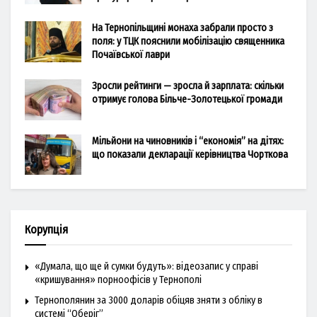
На Тернопільщині монаха забрали просто з
поля: у ТЦК пояснили мобілізацію священника
Почаївської лаври
Зросли рейтинги — зросла й зарплата: скільки
отримує голова Більче-Золотецької громади
Мільйони на чиновників і “економія” на дітях:
що показали декларації керівництва Чорткова
Корупція
«Думала, що ще й сумки будуть»: відеозапис у справі
«кришування» порноофісів у Тернополі
Тернополянин за 3000 доларів обіцяв зняти з обліку в
системі “Оберіг”