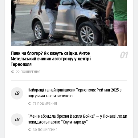
Пияк чи блогер? Як кажуть свідки, Антон
Метельський вчинив автотрощу у центрі
Тернополя
22 ПОШИРЕННЯ
Найкращі та найгірші школи Тернополя: Рейтинг 2025 з
відгуками та статистикою
78 ПОШИРЕННЯ
“Мені набридла брехня Василя Бойка” — у Почаєві люди
покидають партію “Слуга народу”
30 ПОШИРЕННЯ