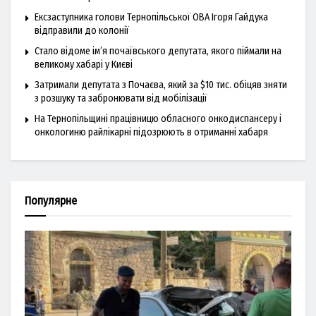
Ексзаступника голови Тернопільської ОВА Ігоря Гайдука
відправили до колонії
Стало відоме ім’я почаївського депутата, якого піймали на
великому хабарі у Києві
Затримали депутата з Почаєва, який за $10 тис. обіцяв зняти
з розшуку та забронювати від мобілізації
На Тернопільщині працівницю обласного онкодиспансеру і
онкологиню райлікарні підозрюють в отриманні хабаря
Популярне