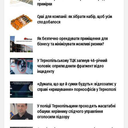
примірки
Суші для компанії: як зібрати набір, щоб усім
сподобалося
Як безпечно орендувати приміщення для
бізнесу та мінімізувати можливі ризики?
У Тернопільському ТЦК загинув 46-річний
чоловік: оприлюднили фрагмент відео
інциденту
«Думала, що ще й сумки будуть»: відеозапис у
справі «кришування» порноофісів у Тернополі
У поліції Тернопільщини проходять масштабні
обшуки: керівнику слідчого управління
оголосили підозру