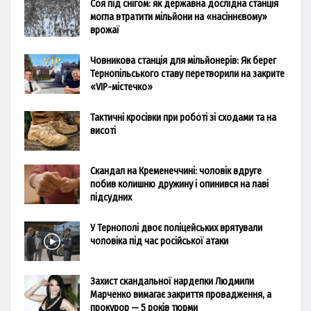
Соя під снігом: як державна дослідна станція
могла втратити мільйони на «насіннєвому»
врожаї
Човникова станція для мільйонерів: Як берег
Тернопільського ставу перетворили на закрите
«VIP-містечко»
Тактичні кросівки при роботі зі сходами та на
висоті
Скандал на Кременеччині: чоловік вдруге
побив колишню дружину і опинився на лаві
підсудних
У Тернополі двоє поліцейських врятували
чоловіка під час російської атаки
Захист скандальної нардепки Людмили
Марченко вимагає закриття провадження, а
прокурор — 5 років тюрми