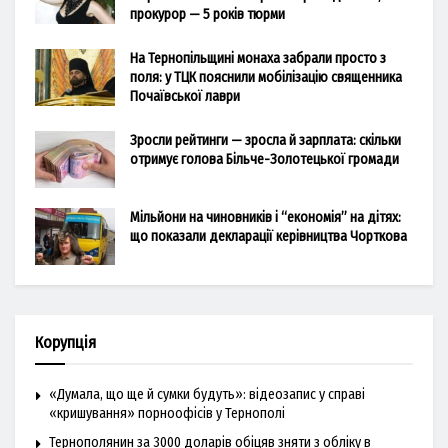
прокурор — 5 років тюрми
На Тернопільщині монаха забрали просто з
поля: у ТЦК пояснили мобілізацію священника
Почаївської лаври
Зросли рейтинги — зросла й зарплата: скільки
отримує голова Більче-Золотецької громади
Мільйони на чиновників і “економія” на дітях:
що показали декларації керівництва Чорткова
Корупція
«Думала, що ще й сумки будуть»: відеозапис у справі
«кришування» порноофісів у Тернополі
Тернополянин за 3000 доларів обіцяв зняти з обліку в