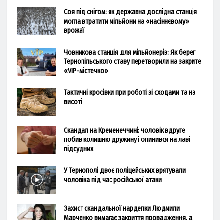
Соя під снігом: як державна дослідна станція
могла втратити мільйони на «насіннєвому»
врожаї
Човникова станція для мільйонерів: Як берег
Тернопільського ставу перетворили на закрите
«VIP-містечко»
Тактичні кросівки при роботі зі сходами та на
висоті
Скандал на Кременеччині: чоловік вдруге
побив колишню дружину і опинився на лаві
підсудних
У Тернополі двоє поліцейських врятували
чоловіка під час російської атаки
Захист скандальної нардепки Людмили
Марченко вимагає закриття провадження, а