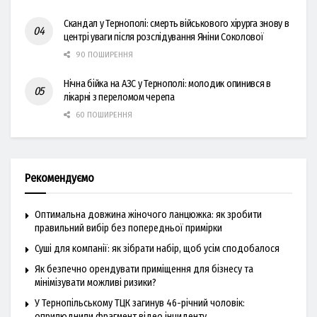
Скандал у Тернополі: смерть військового хірурга знову в
центрі уваги після розслідування Яніни Соколової
90 ПОШИРЕННЯ
Нічна бійка на АЗС у Тернополі: молодик опинився в
лікарні з переломом черепа
60 ПОШИРЕННЯ
Рекомендуємо
Оптимальна довжина жіночого ланцюжка: як зробити
правильний вибір без попередньої примірки
Суші для компанії: як зібрати набір, щоб усім сподобалося
Як безпечно орендувати приміщення для бізнесу та
мінімізувати можливі ризики?
У Тернопільському ТЦК загинув 46-річний чоловік:
оприлюднили фрагмент відео інциденту