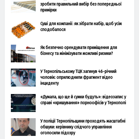
зробити правильний вибір без попередньої
примірки
Суші для компанії: як зібрати набір, щоб усім
сподобалося
Як безпечно орендувати приміщення для
бізнесу та мінімізувати можливі ризики?
У Тернопільському ТЦК загинув 46-річний
чоловік: оприлюднили фрагмент відео
інциденту
«Думала, що ще й сумки будуть»: відеозапис у
справі «кришування» порноофісів у Тернополі
У поліції Тернопільщини проходять масштабні
обшуки: керівнику слідчого управління
оголосили підозру