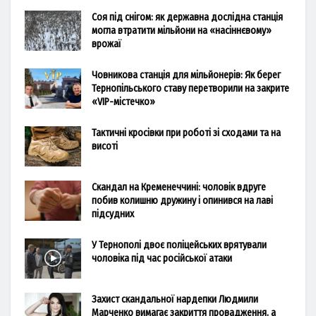
Соя під снігом: як державна дослідна станція
могла втратити мільйони на «насіннєвому»
врожаї
Човникова станція для мільйонерів: Як берег
Тернопільського ставу перетворили на закрите
«VIP-містечко»
Тактичні кросівки при роботі зі сходами та на
висоті
Скандал на Кременеччині: чоловік вдруге
побив колишню дружину і опинився на лаві
підсудних
У Тернополі двоє поліцейських врятували
чоловіка під час російської атаки
Захист скандальної нардепки Людмили
Марченко вимагає закриття провадження, а