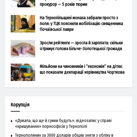
прокурор — 5 років тюрми
На Тернопільщині монаха забрали просто з
поля: у ТЦК пояснили мобілізацію священника
Почаївської лаври
Зросли рейтинги — зросла й зарплата: скільки
отримує голова Більче-Золотецької громади
Мільйони на чиновників і “економія” на дітях:
що показали декларації керівництва Чорткова
Корупція
«Думала, що ще й сумки будуть»: відеозапис у справі
«кришування» порноофісів у Тернополі
Тернополянин за 3000 доларів обіцяв зняти з обліку в