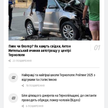
Пияк чи блогер? Як кажуть свідки, Антон
Метельський вчинив автотрощу у центрі
Тернополя
23 ПОШИРЕННЯ
Найкращі та найгірші школи Тернополя: Рейтинг 2025 з
відгуками та статистикою
78 ПОШИРЕННЯ
Біля цілющого джерела на Тернопільщині, де сектанти
проводять обряди, помер чоловік (Відео)
6 ПОШИРЕННЯ