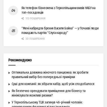
Як телефон бізнесмена з Тернопільщини вивів НАБУ на
топ-посадовців
113 ПОШИРЕННЯ
“Мені набридла брехня Василя Бойка” — у Почаєві люди
покидають партію “Слуга народу”
30 ПОШИРЕННЯ
Рекомендуємо
Оптимальна довжина жіночого ланцюжка: як зробити
правильний вибір без попередньої примірки
Суші для компанії: як зібрати набір, щоб усім сподобалося
Як безпечно орендувати приміщення для бізнесу та
мінімізувати можливі ризики?
У Тернопільському ТЦК загинув 46-річний чоловік:
оприлюднили фрагмент відео інциденту