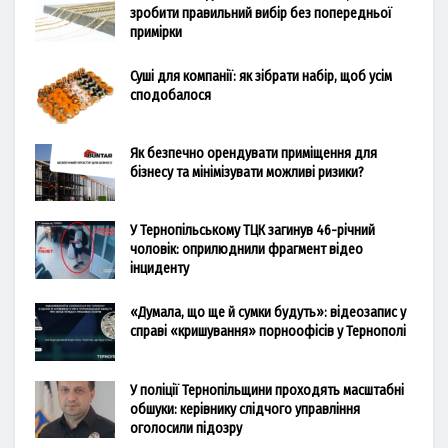
зробити правильний вибір без попередньої
примірки
Суші для компанії: як зібрати набір, щоб усім
сподобалося
Як безпечно орендувати приміщення для
бізнесу та мінімізувати можливі ризики?
У Тернопільському ТЦК загинув 46-річний
чоловік: оприлюднили фрагмент відео
інциденту
«Думала, що ще й сумки будуть»: відеозапис у
справі «кришування» порноофісів у Тернополі
У поліції Тернопільщини проходять масштабні
обшуки: керівнику слідчого управління
оголосили підозру