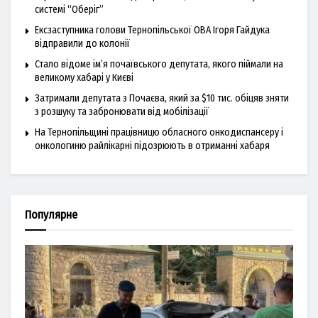
системі “Оберіг”
Ексзаступника голови Тернопільської ОВА Ігоря Гайдука
відправили до колонії
Стало відоме ім’я почаївського депутата, якого піймали на
великому хабарі у Києві
Затримали депутата з Почаєва, який за $10 тис. обіцяв зняти
з розшуку та забронювати від мобілізації
На Тернопільщині працівницю обласного онкодиспансеру і
онкологиню райлікарні підозрюють в отриманні хабаря
Популярне