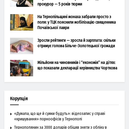
прокурор — 5 років тюрми
На Тернопільщині монаха забрали просто з
поля: у ТЦК пояснили мобілізацію священника
Почаївської лаври
Зросли рейтинги — зросла й зарплата: скільки
отримує голова Більче-Золотецької громади
Мільйони на чиновників і “економія” на дітях:
що показали декларації керівництва Чорткова
Корупція
«Думала, що ще й сумки будуть»: відеозапис у справі
«кришування» порноофісів у Тернополі
Тернополянин за 3000 доларів обіцяв зняти з обліку в