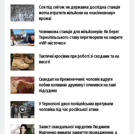
Соя під снігом: як державна дослідна станція
могла втратити мільйони на «насіннєвому»
врожаї
Човникова станція для мільйонерів: Як берег
Тернопільського ставу перетворили на закрите
«VIP-містечко»
Тактичні кросівки при роботі зі сходами та на
висоті
Скандал на Кременеччині: чоловік вдруге
побив колишню дружину і опинився на лаві
підсудних
У Тернополі двоє поліцейських врятували
чоловіка під час російської атаки
Захист скандальної нардепки Людмили
Марченко вимагає закриття провадження, а