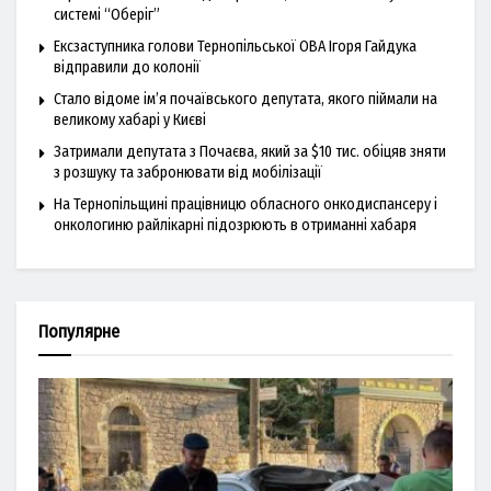
системі “Оберіг”
Ексзаступника голови Тернопільської ОВА Ігоря Гайдука
відправили до колонії
Стало відоме ім’я почаївського депутата, якого піймали на
великому хабарі у Києві
Затримали депутата з Почаєва, який за $10 тис. обіцяв зняти
з розшуку та забронювати від мобілізації
На Тернопільщині працівницю обласного онкодиспансеру і
онкологиню райлікарні підозрюють в отриманні хабаря
Популярне