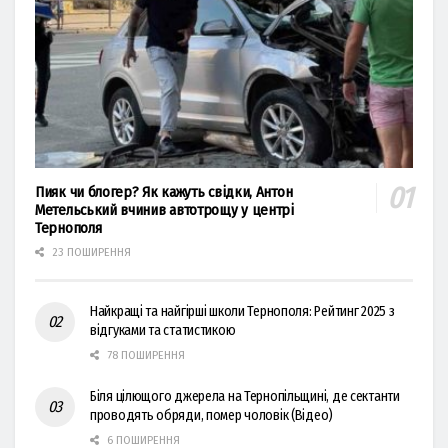
Пияк чи блогер? Як кажуть свідки, Антон
Метельський вчинив автотрощу у центрі
Тернополя
23 ПОШИРЕННЯ
Найкращі та найгірші школи Тернополя: Рейтинг 2025 з
відгуками та статистикою
78 ПОШИРЕННЯ
Біля цілющого джерела на Тернопільщині, де сектанти
проводять обряди, помер чоловік (Відео)
6 ПОШИРЕННЯ