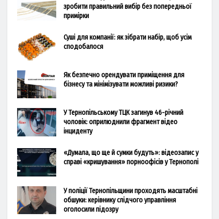
зробити правильний вибір без попередньої
примірки
Суші для компанії: як зібрати набір, щоб усім
сподобалося
Як безпечно орендувати приміщення для
бізнесу та мінімізувати можливі ризики?
У Тернопільському ТЦК загинув 46-річний
чоловік: оприлюднили фрагмент відео
інциденту
«Думала, що ще й сумки будуть»: відеозапис у
справі «кришування» порноофісів у Тернополі
У поліції Тернопільщини проходять масштабні
обшуки: керівнику слідчого управління
оголосили підозру