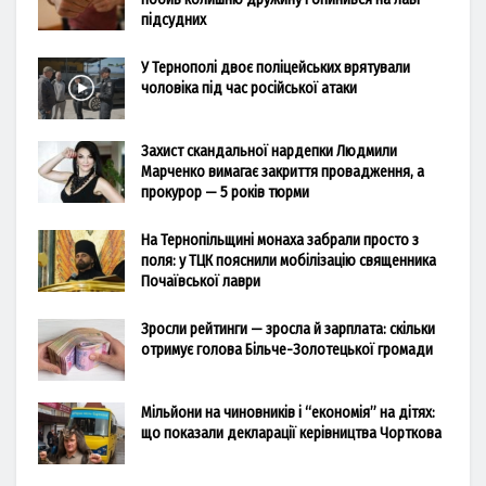
підсудних
У Тернополі двоє поліцейських врятували
чоловіка під час російської атаки
Захист скандальної нардепки Людмили
Марченко вимагає закриття провадження, а
прокурор — 5 років тюрми
На Тернопільщині монаха забрали просто з
поля: у ТЦК пояснили мобілізацію священника
Почаївської лаври
Зросли рейтинги — зросла й зарплата: скільки
отримує голова Більче-Золотецької громади
Мільйони на чиновників і “економія” на дітях:
що показали декларації керівництва Чорткова