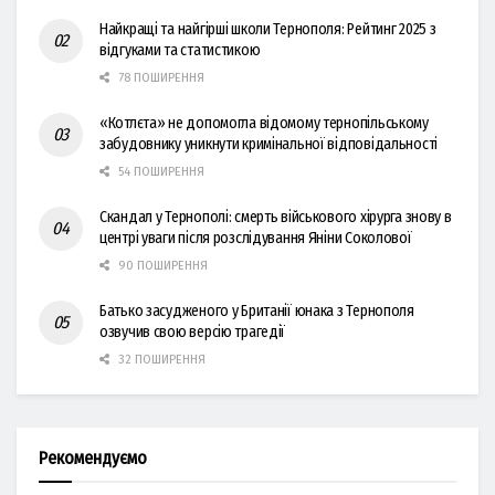
Найкращі та найгірші школи Тернополя: Рейтинг 2025 з
відгуками та статистикою
78 ПОШИРЕННЯ
«Котлєта» не допомогла відомому тернопільському
забудовнику уникнути кримінальної відповідальності
54 ПОШИРЕННЯ
Скандал у Тернополі: смерть військового хірурга знову в
центрі уваги після розслідування Яніни Соколової
90 ПОШИРЕННЯ
Батько засудженого у Британії юнака з Тернополя
озвучив свою версію трагедії
32 ПОШИРЕННЯ
Рекомендуємо