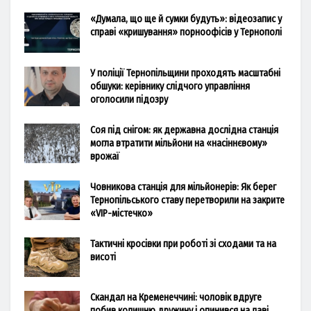
«Думала, що ще й сумки будуть»: відеозапис у
справі «кришування» порноофісів у Тернополі
У поліції Тернопільщини проходять масштабні
обшуки: керівнику слідчого управління
оголосили підозру
Соя під снігом: як державна дослідна станція
могла втратити мільйони на «насіннєвому»
врожаї
Човникова станція для мільйонерів: Як берег
Тернопільського ставу перетворили на закрите
«VIP-містечко»
Тактичні кросівки при роботі зі сходами та на
висоті
Скандал на Кременеччині: чоловік вдруге
побив колишню дружину і опинився на лаві