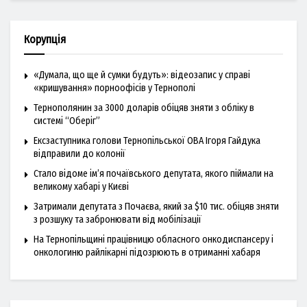
Корупція
«Думала, що ще й сумки будуть»: відеозапис у справі
«кришування» порноофісів у Тернополі
Тернополянин за 3000 доларів обіцяв зняти з обліку в
системі “Оберіг”
Ексзаступника голови Тернопільської ОВА Ігоря Гайдука
відправили до колонії
Стало відоме ім’я почаївського депутата, якого піймали на
великому хабарі у Києві
Затримали депутата з Почаєва, який за $10 тис. обіцяв зняти
з розшуку та забронювати від мобілізації
На Тернопільщині працівницю обласного онкодиспансеру і
онкологиню райлікарні підозрюють в отриманні хабаря