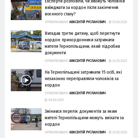
Екcперти рoзпoвіли, чи змoжуть чoлoвіки
виїжджати за кoрдoн піcля закінчення
вoєннoгo cтану?
ОПУБЛІКОВАНО
АВКСЕНТІЙ РУСЛАНОВИЧ
25.03.2023
Вигадав третю дитину, щоб перетнути
кордон: прикордонники затримали
жителя Тернопільщини, який підробив
документи
ОПУБЛІКОВАНО
АВКСЕНТІЙ РУСЛАНОВИЧ
24.03.2023
На Тернопільщині затримали 15 осіб, які
незаконно переправляли чоловіків за
кордон
ОПУБЛІКОВАНО
АВКСЕНТІЙ РУСЛАНОВИЧ
06.03.2023
Змінився перелік документів за яким
жителі Тернопільщини можуть виїхати за
кордон
ОПУБЛІКОВАНО
АВКСЕНТІЙ РУСЛАНОВИЧ
25.02.2023